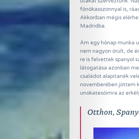
utakat szerveztünk. Na
főnökasszonnyal is, rá
Akkoriban mégis elérhe
Madridba.
Ám egy hónap munka utá
nem nagyon örült, de én
re is felvettek spanyo
látogatása azonban megg
családot alapítanék v
novemberében jöttem k
unokatesóimra az erkély
Otthon, Spany