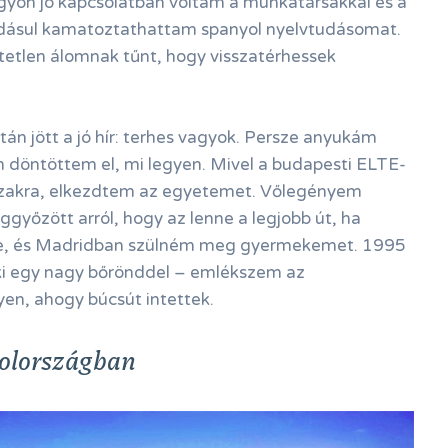
gyon jó kapcsolatban voltam a munkatársakkal és a
adásul kamatoztathattam spanyol nyelvtudásomat.
tetlen álomnak tűnt, hogy visszatérhessek
n jött a jó hír: terhes vagyok. Persze anyukám
 döntöttem el, mi legyen. Mivel a budapesti ELTE-
l szakra, elkezdtem az egyetemet. Vőlegényem
yőzött arról, hogy az lenne a legjobb út, ha
ele, és Madridban szülném meg gyermekemet. 1995
i egy nagy bőrönddel – emlékszem az
en, ahogy búcsút intettek.
olországban