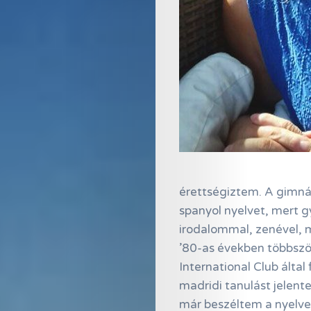
érettségiztem. A gimná
spanyol nyelvet, mert 
irodalommal, zenével, m
’80-as években többszö
International Club által 
madridi tanulást jelente
már beszéltem a nyelve