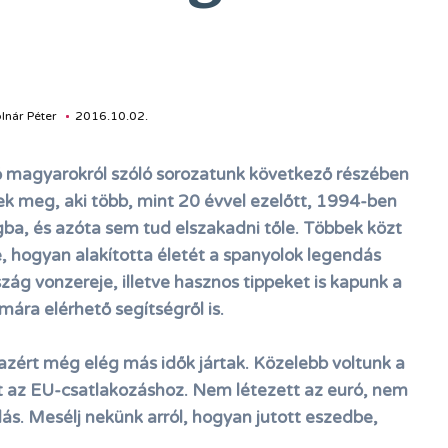
nár Péter
2016.10.02.
 magyarokról szóló sorozatunk következő részében
ek meg, aki több, mint 20 évvel ezelőtt, 1994-ben
ba, és azóta sem tud elszakadni tőle. Többek közt
e, hogyan alakította életét a spanyolok legendás
ág vonzereje, illetve hasznos tippeket is kapunk a
ára elérhető segítségről is.
zért még elég más idők jártak. Közelebb voltunk a
t az EU-csatlakozáshoz. Nem létezett az euró, nem
ás. Mesélj nekünk arról, hogyan jutott eszedbe,