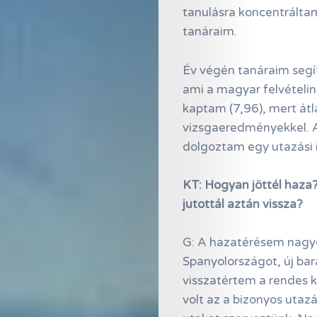
tanulásra koncentrálta
tanáraim.
Év végén tanáraim segí
ami a magyar felvételin
kaptam (7,96), mert átl
Online
vizsgaeredményekkel. A
Magazin
dolgoztam egy utazási 
Hírlevél
KT: Hogyan jöttél haza
Kapcsolat
jutottál aztán vissza?
Adatkezelés
G: A hazatérésem nagyo
Spanyolországot, új bar
visszatértem a rendes
Search
volt az a bizonyos utazá