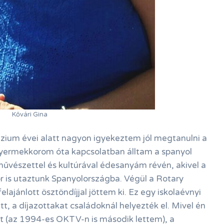
Kővári Gina
zium évei alatt nagyon igyekeztem jól megtanulni a
gyermekkorom óta kapcsolatban álltam a spanyol
űvészettel és kultúrával édesanyám révén, akivel a
r is utaztunk Spanyolországba. Végül a Rotary
felajánlott ösztöndíjjal jöttem ki. Ez egy iskolaévnyi
tt, a díjazottakat családoknál helyezték el. Mivel én
t (az 1994-es OKTV-n is második lettem), a