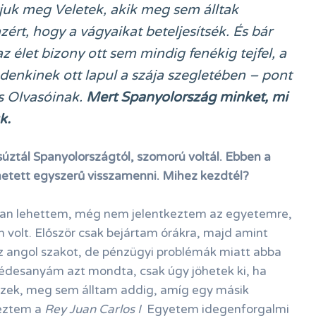
tjuk meg Veletek, akik meg sem álltak
ért, hogy a vágyaikat beteljesítsék. És bár
az élet bizony ott sem mindig fenékig tejfel, a
enkinek ott lapul a szája szegletében – pont
s Olvasóinak.
Mert Spanyolország minket, mi
uk
.
súztál Spanyolországtól, szomorú voltál. Ebben a
tett egyszerű visszamenni. Mihez kezdtél?
ban lehettem, még nem jelentkeztem az egyetemre,
volt. Először csak bejártam órákra, majd amint
 angol szakot, de pénzügyi problémák miatt abba
 édesanyám azt mondta, csak úgy jöhetek ki, ha
zek, meg sem álltam addig, amíg egy másik
geztem a
Rey Juan Carlos I
Egyetem idegenforgalmi