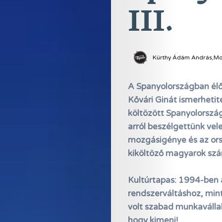
III.
Kürthy Ádám András,Mol
A Spanyolországban élő
Kővári Ginát ismerhetit
költözött Spanyolország
arról beszélgettünk vel
mozgásigénye és az orsz
kiköltöző magyarok szám
Kultúrtapas: 1994-ben a
rendszerváltáshoz, min
volt szabad munkavállal
hogy kimenj!