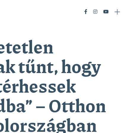
etetlen
k tűnt, hogy
térhessek
ba” – Otthon
olországban