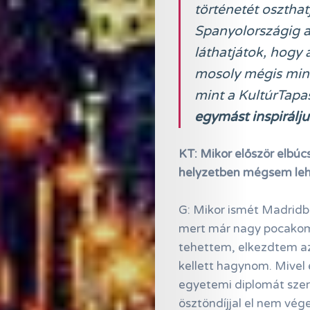
történetét osztha
Spanyolországig az
láthatjátok, hogy 
mosoly mégis mind
mint a KultúrTapa
egymást inspirálj
KT: Mikor először elbúc
helyzetben mégsem lehe
G: Mikor ismét Madrid
mert már nagy pocakom 
tehettem, elkezdtem az
kellett hagynom. Mivel
egyetemi diplomát szer
ösztöndíjjal el nem vé