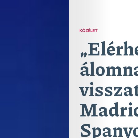
KÖZÉLET
„Elérh
álomna
vissza
Madrid
Spany