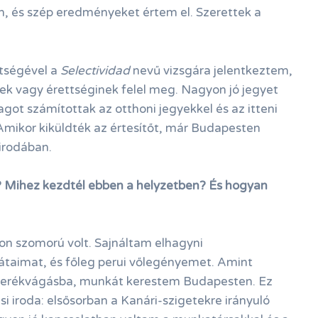
m, és szép eredményeket értem el. Szerettek a
tségével a
Selectividad
nevű vizsgára jelentkeztem,
ek vagy érettséginek felel meg. Nagyon jó jegyet
agot számítottak az otthoni jegyekkel és az itteni
mikor kiküldték az értesítőt, már Budapesten
irodában.
? Mihez kezdtél ebben a helyzetben? És hogyan
n szomorú volt. Sajnáltam elhagyni
átaimat, és főleg perui vőlegényemet. Amint
 kerékvágásba, munkát kerestem Budapesten. Ez
si iroda: elsősorban a Kanári-szigetekre irányuló