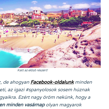
Katt az előző részért!
, de ahogyan
Facebook-oldalunk
minden
deti, az igazi #spanyolosok sosem húznak
ágyaikra. Ezért nagy öröm nekünk, hogy a
en minden vasárnap
olyan magyarok