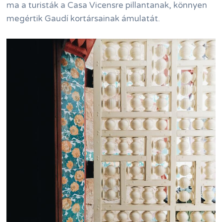
ma a turisták a Casa Vicensre pillantanak, könnyen
megértik Gaudí kortársainak ámulatát.