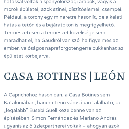
hatással voltak a spanyolországi arabok, vagyis a
mórok épületei, azok színei, díszítőelemei, csempéi.
Például, a torony egy minaretre hasonlít, de a keleti
hatás a tetőn és a bejáratokon is megfigyelhető.
Természetesen a természet közelisége sem
maradhat el, ha Gaudíról van szó: ha figyelmes az
ember, valóságos napraforgótengerre bukkanhat az
épületet körbejárva.
CASA BOTINES | LEÓN
A Caprichóhoz hasonlóan, a Casa Botines sem
Katalóniában, hanem León városában található, de
„legalább” Eusebi Güell keze benne van az
építésében. Simón Fernández és Mariano Andrés
ugyanis az ő üzletpartnerei voltak – ahogyan azok