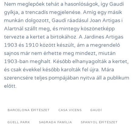
Nem meglepőek tehát a hasonlóságok, így Gaudí
gyíkja, a trencadís megjelenése. Amíg egy másik
munkán dolgozott, Gaudí ráadásul Joan Artigas i
Alartnál szállt meg, és mintegy köszönetképp
tervezte a kertet a birtokához. A Jardines Artigas
1903 és 1910 között készült, ám a megrendelő
sajnos már nem érhette meg mindezt, miután
1903-ban meghalt. Később elhanyagolták a kertet,
és csak évekkel később karolták fel újra. Mára
szerencsére teljes pompájában nyitva áll a publikum
előtt.
BARCELONA ÉPÍTÉSZET
CASA VICENS
GAUDÍ
GÜELL PARK
SAGRADA FAMÍLIA
SPANYOL ÉPÍTÉSZET