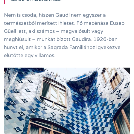
Nem is csoda, hiszen Gaudí nem egyszer a
természetből merített ihletet. Fő mecénása Eusebi
Güell lett, aki számos – megvalósult vagy
meghiúsult – munkát bízott Gaudíra. 1926-ban
hunyt el, amikor a Sagrada Famíliához igyekezve
elütötte egy villamos.