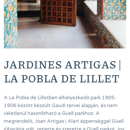
JARDINES ARTIGAS |
LA POBLA DE LILLET
A La Pobla de Lilletben elhelyezkedő park 1905-
1906 között készült Gaudí tervei alapján, és nem
véletlenül hasonlítható a Güell parkhoz. A
megrendelő, Joan Artigas i Alart éppenséggel Güell
jóbarátja volt, ismerte és szerette a Güell parkot, így