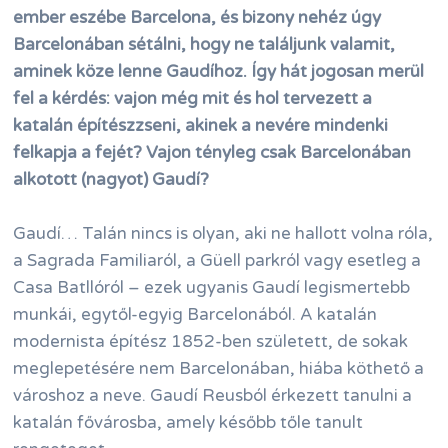
ember eszébe Barcelona, és bizony nehéz úgy
Barcelonában sétálni, hogy ne találjunk valamit,
aminek köze lenne Gaudíhoz. Így hát jogosan merül
fel a kérdés: vajon még mit és hol tervezett a
katalán építészzseni, akinek a nevére mindenki
felkapja a fejét? Vajon tényleg csak Barcelonában
alkotott (nagyot) Gaudí?
Gaudí… Talán nincs is olyan, aki ne hallott volna róla,
a Sagrada Familiaról, a Güell parkról vagy esetleg a
Casa Batllóról – ezek ugyanis Gaudí legismertebb
munkái, egytől-egyig Barcelonából. A katalán
modernista építész 1852-ben született, de sokak
meglepetésére nem Barcelonában, hiába köthető a
városhoz a neve. Gaudí Reusból érkezett tanulni a
katalán fővárosba, amely később tőle tanult