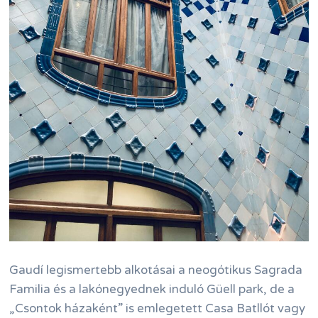
Gaudí legismertebb alkotásai a neogótikus Sagrada
Familia és a lakónegyednek induló Güell park, de a
„Csontok házaként” is emlegetett Casa Batllót vagy