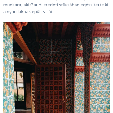
munkára, aki Gaudí eredeti stílusában egészítette ki
a nyári laknak épült villát.