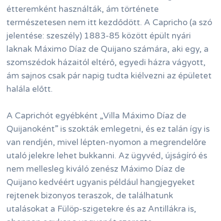
étteremként használták, ám története
természetesen nem itt kezdődött. A Capricho (a szó
jelentése: szeszély) 1883-85 között épült nyári
laknak Máximo Díaz de Quijano számára, aki egy, a
szomszédok házaitól eltérő, egyedi házra vágyott,
ám sajnos csak pár napig tudta kiélvezni az épületet
halála előtt.
A Caprichót egyébként „Villa Máximo Díaz de
Quijanoként” is szokták emlegetni, és ez talán így is
van rendjén, mivel lépten-nyomon a megrendelőre
utaló jelekre lehet bukkanni. Az ügyvéd, újságíró és
nem mellesleg kiváló zenész Máximo Díaz de
Quijano kedvéért ugyanis például hangjegyeket
rejtenek bizonyos teraszok, de találhatunk
utalásokat a Fülöp-szigetekre és az Antillákra is,