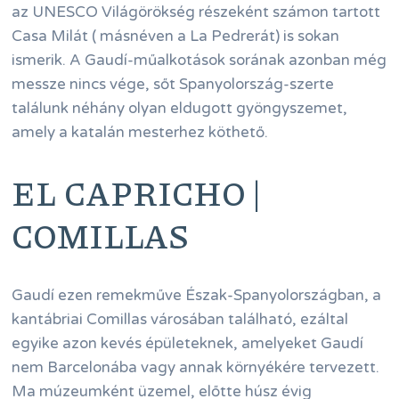
az UNESCO Világörökség részeként számon tartott
Casa Milát ( másnéven a La Pedrerát) is sokan
ismerik. A Gaudí-műalkotások sorának azonban még
messze nincs vége, sőt Spanyolország-szerte
találunk néhány olyan eldugott gyöngyszemet,
amely a katalán mesterhez köthető.
EL CAPRICHO |
COMILLAS
Gaudí ezen remekműve Észak-Spanyolországban, a
kantábriai Comillas városában található, ezáltal
egyike azon kevés épületeknek, amelyeket Gaudí
nem Barcelonába vagy annak környékére tervezett.
Ma múzeumként üzemel, előtte húsz évig