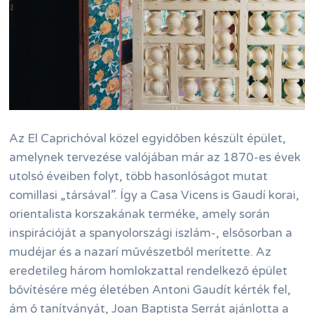
Az El Caprichóval közel egyidőben készült épület,
amelynek tervezése valójában már az 1870-es évek
utolsó éveiben folyt, több hasonlóságot mutat
comillasi „társával”. Így a Casa Vicens is Gaudí korai,
orientalista korszakának terméke, amely során
inspirációját a spanyolországi iszlám-, elsősorban a
mudéjar és a nazarí művészetből merítette. Az
eredetileg három homlokzattal rendelkező épület
bővítésére még életében Antoni Gaudít kérték fel,
ám ő tanítványát, Joan Baptista Serrát ajánlotta a