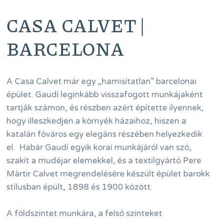
CASA CALVET |
BARCELONA
A Casa Calvet már egy „hamisítatlan” barcelonai
épület. Gaudí leginkább visszafogott munkájaként
tartják számon, és részben azért építette ilyennek,
hogy illeszkedjen a környék házaihoz, hiszen a
katalán főváros egy elegáns részében helyezkedik
el. Habár Gaudí egyik korai munkájáról van szó,
szakít a mudéjar elemekkel, és a textilgyártó Pere
Màrtir Calvet megrendelésére készült épület barokk
stílusban épült, 1898 és 1900 között.
A földszintet munkára, a felső szinteket