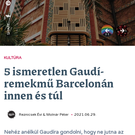
SHARE:
KULTÚRA
5 ismeretlen Gaudí-
remekmű Barcelonán
innen és túl
Reznicsek Évi & Molnár Péter
2021.06.29.
Nehéz anélkül Gaudíra gondolni, hogy ne jutna az