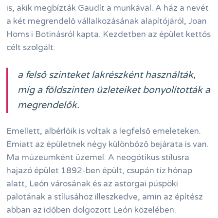
is, akik megbízták Gaudít a munkával. A ház a nevét
a két megrendelő vállalkozásának alapítójáról, Joan
Homs i Botinásról kapta. Kezdetben az épület kettős
célt szolgált:
a felső szinteket lakrészként használták,
míg a földszinten üzleteiket bonyolították a
megrendelők.
Emellett, albérlőik is voltak a legfelső emeleteken.
Emiatt az épületnek négy különböző bejárata is van.
Ma múzeumként üzemel. A neogótikus stílusra
hajazó épület 1892-ben épült, csupán tíz hónap
alatt, León városának és az astorgai püspöki
palotának a stílusához illeszkedve, amin az építész
abban az időben dolgozott León közelében.