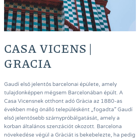
CASA VICENS |
GRACIA
Gaudí első jelentős barcelonai épülete, amely
tulajdonképpen mégsem Barcelonában épült. A
Casa Vicensnek otthont adó Gràcia az 1880-as
években még önálló településként „fogadta” Gaudí
első jelentősebb szárnypróbálgatását, amely a
korban általános szenzációt okozott. Barcelona
növekedése végül a Gràciát is bekebelezte, ha pedig