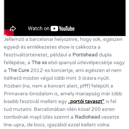
Jellemző a barcelonai helyszínre, hogy sok, egészen
egyedi és emlékezetes show is cakkozta a
fesztiváltörténetet, például a
Portishead
dupla
fellépése, a
The xx
első spanyol útlevélpecsétje vagy
a
The Cure
2012-es koncertje, ami egészen el nem
ítélhető módon végül több mint 3 órásra nyúlt.
Közben (na, nem a koncert alatt, pfff) felépült a
Primavera-birodalom is, amely manapság már több
kisebb fesztivál mellett egy
„
portói tavaszt
“
is fel
tud mutatni. Barcelonában idén közel 200 ezren
tombolnak majd ízlés szerint a
Radiohead
vezette
line-upra, de bocs, igazából ezzel kellett volna