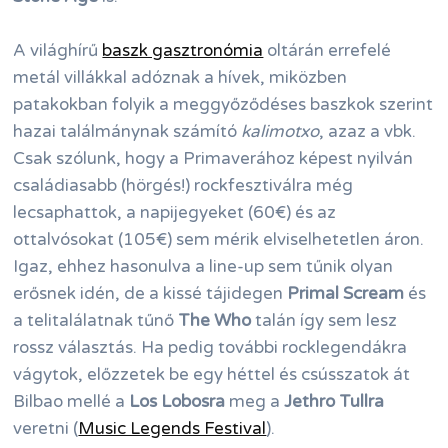
A világhírű
baszk gasztronómia
oltárán errefelé
metál villákkal adóznak a hívek, miközben
patakokban folyik a meggyőződéses baszkok szerint
hazai találmánynak számító
kalimotxo
, azaz a vbk.
Csak szólunk, hogy a Primaverához képest nyilván
családiasabb (hörgés!) rockfesztiválra még
lecsaphattok, a napijegyeket (60€) és az
ottalvósokat (105€) sem mérik elviselhetetlen áron.
Igaz, ehhez hasonulva a line-up sem tűnik olyan
erősnek idén, de a kissé tájidegen
Primal Scream
és
a telitalálatnak tűnő
The Who
talán így sem lesz
rossz választás. Ha pedig további rocklegendákra
vágytok, előzzetek be egy héttel és csússzatok át
Bilbao mellé a
Los Lobosra
meg a
Jethro Tullra
veretni (
Music Legends Festival
).