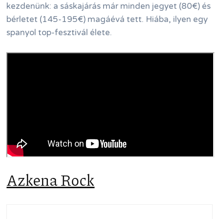
kezdenünk: a sáskajárás már minden jegyet (80€) és
bérletet (145-195€) magáévá tett. Hiába, ilyen egy
spanyol top-fesztivál élete.
Azkena Rock