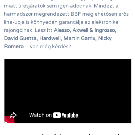
miatt üresjáratok sem igen adódnak. Mindezt a
harmadszor megrendezett BBF meglehetősen erős
line-upja is könnyedén garantálja az elektronika
rajongóinak. Lesz itt
Alesso, Axwell & Ingrosso,
David Guetta, Hardwell, Martin Garrix, Nicky
Romero
… van még kérdés?