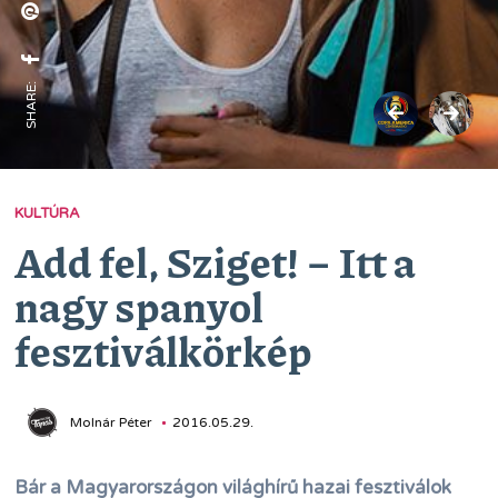
SHARE:
KULTÚRA
Add fel, Sziget! − Itt a
nagy spanyol
fesztiválkörkép
Molnár Péter
2016.05.29.
Bár a Magyarországon világhírű hazai fesztiválok