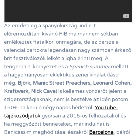
Az eredetileg a spanyolországi indie-t
előremozdítani kívánó FIB ma már nem sokban
emlékeztet fiatalkori önmagára, de ez persze a
valenciai partokra legendásan nagy számban érkező
brit fesztiválozók lelkét aligha érinti meg. A
tengerparti környezet és a
Spanish summer
mellett
a hagyományosan eklektikus zenei kínálat (lásd
még:
Björk, Manic Street Preachers, Leonard Cohen,
Kraftwerk, Nick Cave
) is kellemes vonzerőt jelent a
szigetországiaknak, nem is beszélve az idén potom
150€-ba kerülő négy napos bérletről.
YouTube-
tájékozódjatok
gyorsan a 2016-os felhozatalról és
ha meggyőzött benneteket, már indulhat is
Benicàssim meghódítása: északról
Barcelona
, délről