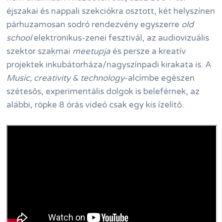
éjszakai és nappali szekciókra osztott, két helyszínen
párhuzamosan sodró rendezvény egyszerre
old
school
elektronikus-zenei fesztivál, az audiovizuális
szektor szakmai
meetupja
és persze a kreatív
projektek inkubátorháza/nagyszínpadi kirakata is. A
Music, creativity & technology
-alcímbe egészen
szétesős, experimentális dolgok is beleférnek, az
alábbi, röpke 8 órás videó csak egy kis ízelítő.