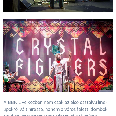
A BBK Live közben nem csak az első osztályú line-
upokról vált híressé, hanem a város feletti dombok