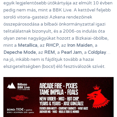
egyik legjelentősebb ütőkártyája az elmúlt 10 évben
pedig nem más, mint a BBK Live. A kettővel feljebb
soroló vitoria-gasteizi Azkena rendezőinek
összepárosodása a bilbaói önkormányzattal igazi
telitalálatnak bizonyult, és a 2006-os indulás óta
olyan zenei nagyágyúkat hozott a Bizkaiai-öbölbe,
mint a
Metallica
, az
RHCP
, az
Iron Maiden
, a
Depeche Mode
, az
REM
, a
Pearl Jam
, a
Coldplay
…
na jó, inkább nem is fájdítjuk tovább a hazai
elszigeteltségben (bocs!) élő fesztiválozók szívét.