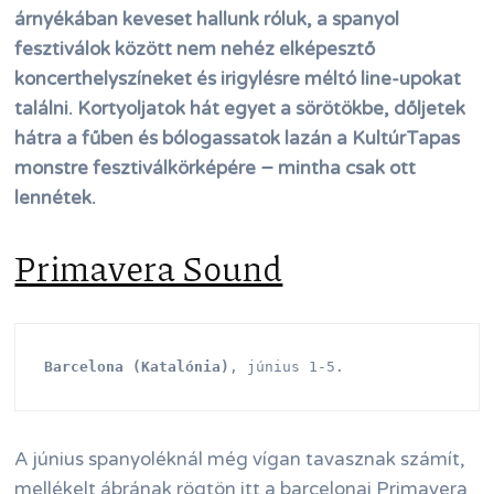
árnyékában keveset hallunk róluk, a spanyol
fesztiválok között nem nehéz elképesztő
koncerthelyszíneket és irigylésre méltó line-upokat
találni. Kortyoljatok hát egyet a sörötökbe, dőljetek
hátra a fűben és bólogassatok lazán a KultúrTapas
monstre fesztiválkörképére − mintha csak ott
lennétek.
Primavera Sound
Barcelona (Katalónia)
, június 1-5.
A június spanyoléknál még vígan tavasznak számít,
mellékelt ábrának rögtön itt a barcelonai Primavera