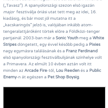
(„Tavasz”). A spanyolországi szezon első igazán
major
fesztiválja óriási utat tett meg az idei, 16.
kiadásig, és bár most jól mutatna itt a
„kacskaringós” jelző is, valójában inkább atom-
tengeralattjáróként törtek előre a Földközi-tenger
partjainál. 2003-ban már a
Sonic Youth
meg a
White
Stripes
döngetett, egy évvel később pedig a
Pixies
nagy egymásra találásának és a
Franz Ferdinand
első spanyolországi fesztiválbulijának színhelye volt
a Primavera. Az elmúlt 10 évben aztán volt itt
minden az
Arcade Fire
-től,
Lou Reeden
és a
Public
Enemy
-n át egészen a
Pet Shop Boysig
.