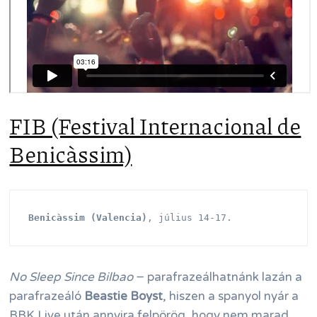
FIB (Festival Internacional de
Benicàssim)
Benicàssim (Valencia)
, július 14-17.
No Sleep Since Bilbao
− parafrazeálhatnánk lazán a
parafrazeáló
Beastie Boyst
, hiszen a spanyol nyár a
BBK Live után annyira felpörög, hogy nem marad