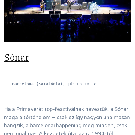
Sónar
Barcelona (Katalónia)
, június 16-18.
Ha a Primaverát top-fesztiválnak neveztük, a Sónar
maga a történelem − csak ez így nagyon unalmasan
hangzik, a barcelonai happening meg minden, csak
nem unalmas. A kezdetek óta, azaz 1994-tól