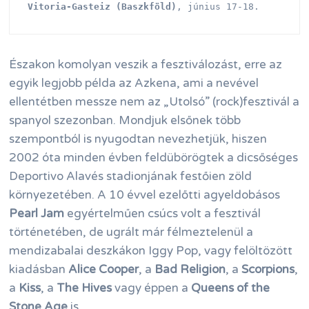
Vitoria-Gasteiz (Baszkföld)
, június 17-18.
Északon komolyan veszik a fesztiválozást, erre az
egyik legjobb példa az Azkena, ami a nevével
ellentétben messze nem az „Utolsó” (rock)fesztivál a
spanyol szezonban. Mondjuk elsőnek több
szempontból is nyugodtan nevezhetjük, hiszen
2002 óta minden évben feldübörögtek a dicsőséges
Deportivo Alavés stadionjának festőien zöld
környezetében. A 10 évvel ezelőtti agyeldobásos
Pearl Jam
egyértelműen csúcs volt a fesztivál
történetében, de ugrált már félmeztelenül a
mendizabalai deszkákon Iggy Pop, vagy felöltözött
kiadásban
Alice Cooper
, a
Bad Religion
, a
Scorpions
,
a
Kiss
, a
The Hives
vagy éppen a
Queens of the
Stone Age
is.