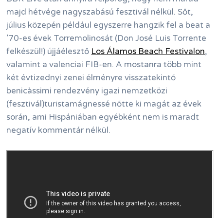
majd hétvége nagyszabású fesztivál nélkül. Sőt,
július közepén például egyszerre hangzik fel a beat a
’70-es évek Torremolinosát (Don José Luis Torrente
felkészül!) újjáélesztő
Los Álamos Beach Festivalon
,
valamint a valenciai FIB-en. A mostanra több mint
két évtizednyi zenei élményre visszatekintő
benicàssimi rendezvény igazi nemzetközi
(fesztivál)turistamágnessé nőtte ki magát az évek
során, ami Hispániában egyébként nem is maradt
negatív kommentár nélkül.