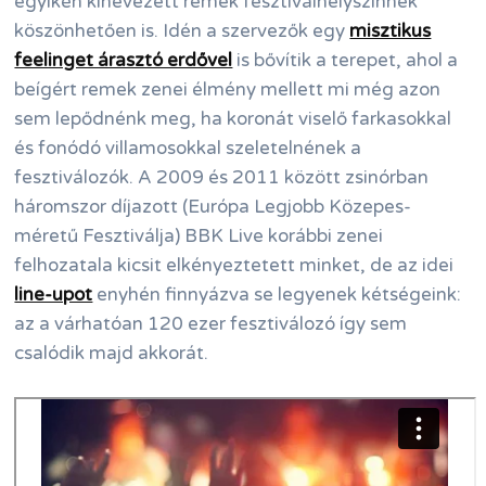
egyikén kinevezett remek fesztiválhelyszínnek
köszönhetően is. Idén a szervezők egy
misztikus
feelinget árasztó erdővel
is bővítik a terepet, ahol a
beígért remek zenei élmény mellett mi még azon
sem lepődnénk meg, ha koronát viselő farkasokkal
és fonódó villamosokkal szeletelnének a
fesztiválozók. A 2009 és 2011 között zsinórban
háromszor díjazott (Európa Legjobb Közepes-
méretű Fesztiválja) BBK Live korábbi zenei
felhozatala kicsit elkényeztetett minket, de az idei
line-upot
enyhén finnyázva se legyenek kétségeink:
az a várhatóan 120 ezer fesztiválozó így sem
csalódik majd akkorát.