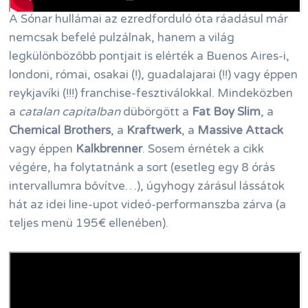
A Sónar hullámai az ezredforduló óta ráadásul már
nemcsak befelé pulzálnak, hanem a világ
legkülönbözőbb pontjait is elérték a Buenos Aires-i,
londoni, római, osakai (!), guadalajarai (!!) vagy éppen
r
eykjavíki (!!!) franchise-fesztiválokkal. Mindeközben
a
catalan capitalban
dübörgött a
Fat Boy Slim
, a
Chemical Brothers
, a
Kraftwerk
, a
Massive Attack
vagy éppen
Kalkbrenner
. Sosem érnétek a cikk
végére, ha folytatnánk a sort (esetleg egy 8 órás
intervallumra bővítve…), úgyhogy zárásul lássátok
hát az idei line-upot videó-performanszba zárva (a
teljes menü 195€ ellenében).