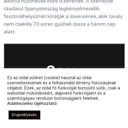
alkotta húzónevek közé is befértek. A szervezők
ráadásul Spanyolország legkényelmesebb
fesztiválhelyszínét kínálják a
lowereknek,
akik tavaly
nem csekély 70 ezren gyűltek össze a három nap
alatt.
Ez az oldal sütiket (cookie) használ az oldal
üzemeltetésének és a felhasználói élmény fokozásának
céljából. Ezek, az oldal fő funkcióját biztosító sütik, csak a
weboldal működéséért, alapvető funkciójáért és a
számítógépes rendszer biztonságáért felelnek.
Adatkezelési tájékoztató
A 65 euróért kínált három napos Low-bérleteket is
felülmúlja az Arenal Sound, amelynek akciós tikettjei
Engedélyezés
jelenleg csupán 35 euróba kerülnek − 6 napra! És