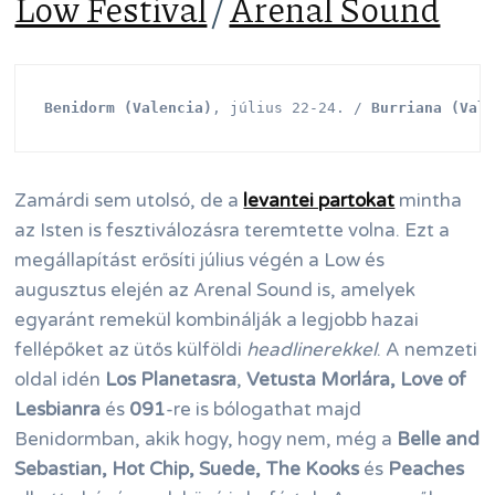
Low Festival
/
Arenal Sound
Benidorm (Valencia)
, július 22-24. / 
Burriana (Val
Zamárdi sem utolsó, de a
levantei partokat
mintha
az Isten is fesztiválozásra teremtette volna. Ezt a
megállapítást erősíti július végén a Low és
augusztus elején az Arenal Sound is, amelyek
egyaránt remekül kombinálják a legjobb hazai
fellépőket az ütős külföldi
headlinerekkel
. A nemzeti
oldal idén
Los Planetasra
,
Vetusta Morlára,
Love of
Lesbianra
és
091
-re is bólogathat majd
Benidormban, akik hogy, hogy nem, még a
Belle and
Sebastian, Hot Chip, Suede, The Kooks
és
Peaches