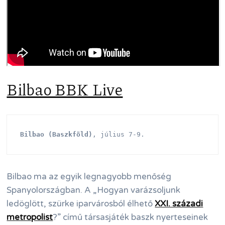
Bilbao BBK Live
Bilbao (Baszkföld)
, július 7-9.
Bilbao ma az egyik legnagyobb menőség
Spanyolországban. A „Hogyan varázsoljunk
ledöglött, szürke iparvárosból élhető
XXI. századi
metropolist
?” című társasjáték baszk nyerteseinek