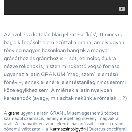
Az azul és a katalán blau jelentése ’kék’, itt nincs is
baj, a kifogásolt elem ezúttal a grana, amely ugyan
tényleg nagyon hasonlóan hangzik a magyar
gránáthoz és gránithoz is – sőt, etimológiájukra
nézve rokonok is, hiszen mindkettő végső forrása
ugyanaz a latin GRĀNUM ’mag, szem’ jelentésű
főnév –, ennek ellenére jelentéstanilag nincs semmi
köze egyikhez sem. A miértek a latin nyelvben
keresendők (avagy, mit adtak nekünk a rómaiak…!?)
A
grana
ugyanis a latin GRĀNUM semlegesnemű többes
számából származik, amely eredetileg növényi magvakra
utalt. A spanyolban aztán jelentéshasadással – mint a grano
nőnemű változata – a ’
karmazsintölgyön
(Quercus coccifera)