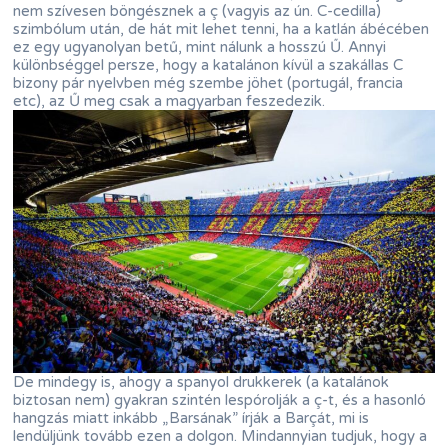
nem szívesen böngésznek a ç (vagyis az ún. C-cedilla)
szimbólum után, de hát mit lehet tenni, ha a katlán ábécében
ez egy ugyanolyan betű, mint nálunk a hosszú Ű. Annyi
különbséggel persze, hogy a katalánon kívül a szakállas C
bizony pár nyelvben még szembe jöhet (portugál, francia
etc), az Ű meg csak a magyarban feszedezik.
De mindegy is, ahogy a spanyol drukkerek (a katalánok
biztosan nem) gyakran szintén lespórolják a ç-t, és a hasonló
hangzás miatt inkább „Barsának” írják a Barçát, mi is
lendüljünk tovább ezen a dolgon. Mindannyian tudjuk, hogy a