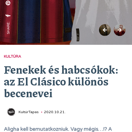
SHARE:
KULTÚRA
Fenekek és habcsókok:
az El Clásico különös
becenevei
KultúrTapas
2020.10.21.
Aligha kell bemutatkozniuk. Vagy mégis…!? A