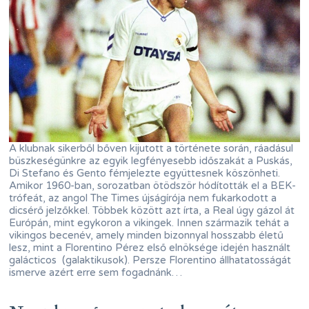
A klubnak sikerből bőven kijutott a története során, ráadásul
büszkeségünkre az egyik legfényesebb időszakát a Puskás,
Di Stefano és Gento fémjelezte együttesnek köszönheti.
Amikor 1960-ban, sorozatban ötödször hódították el a BEK-
trófeát, az angol The Times újságírója nem fukarkodott a
dicsérő jelzőkkel. Többek között azt írta, a Real úgy gázol át
Európán, mint egykoron a vikingek. Innen származik tehát a
vikingos becenév, amely minden bizonnyal hosszabb életű
lesz, mint a Florentino Pérez első elnöksége idején használt
galácticos (galaktikusok). Persze Florentino állhatatosságát
ismerve azért erre sem fogadnánk…