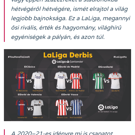
hétvégéről hétvégére, ismét elrajtol a világ
legjobb bajnoksága. Ez a LaLiga, megannyi
ősi rivális, érték és hagyomány, világhírű
egyéniségek a pályán, és azon túl.
A 2020–21-es idényre mi is csapatot