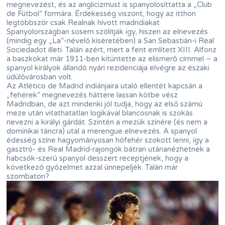
megnevezést, és az anglicizmust is spanyolosíttatta a „Club
de Fútbol” formára. Érdekesség viszont, hogy az itthon
legtöbbször csak Realnak hívott madridiakat
Spanyolországban sosem szólítják így, hiszen az elnevezés
(mindig egy „La”-névelő kíséretében) a San Sebastián-i Real
Sociedadot illeti. Talán azért, mert a fent említett XIII. Alfonz
a baszkokat már 1911-ben kitüntette az elismerő címmel − a
spanyol királyok állandó nyári rezidenciája elvégre az északi
üdülővárosban volt.
Az Atlético de Madrid indiánjaira utaló ellentét kapcsán a
„fehérek” megnevezés háttere lassan kötbe vész
Madridban, de azt mindenki jól tudja, hogy az első számú
meze után vitathatatlan logikával blancosnak is szokás
nevezni a királyi gárdát. Szintén a mezük színére (és nem a
dominikai táncra) utal a merengue elnevezés. A spanyol
édesség színe hagyományosan hófehér szokott lenni, így a
gasztró- és Real Madrid-rajongók bátran utánanézhetnek a
habcsók-szerű spanyol desszert receptjének, hogy a
következő győzelmet azzal ünnepeljék. Talán már
szombaton?