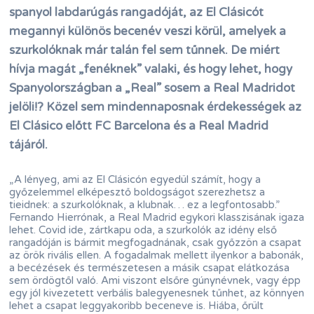
spanyol labdarúgás rangadóját, az El Clásicót
megannyi különös becenév veszi körül, amelyek a
szurkolóknak már talán fel sem tűnnek. De miért
hívja magát „fenéknek” valaki, és hogy lehet, hogy
Spanyolországban a „Real” sosem a Real Madridot
jelöli!? Közel sem mindennaposnak érdekességek az
El Clásico előtt FC Barcelona és a Real Madrid
tájáról.
„A lényeg, ami az El Clásicón egyedül számít, hogy a
győzelemmel elképesztő boldogságot szerezhetsz a
tieidnek: a szurkolóknak, a klubnak… ez a legfontosabb.”
Fernando Hierrónak, a Real Madrid egykori klasszisának igaza
lehet. Covid ide, zártkapu oda, a szurkolók az idény első
rangadóján is bármit megfogadnának, csak győzzön a csapat
az örök rivális ellen. A fogadalmak mellett ilyenkor a babonák,
a becézések és természetesen a másik csapat elátkozása
sem ördögtől való. Ami viszont elsőre gúnynévnek, vagy épp
egy jól kivezetett verbális balegyenesnek tűnhet, az könnyen
lehet a csapat leggyakoribb beceneve is. Hiába, őrült