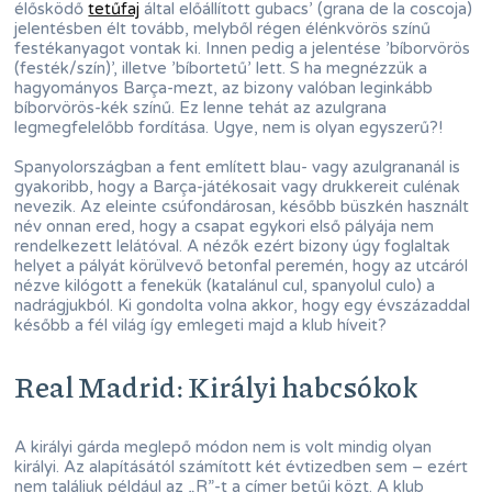
élősködő
tetűfaj
által előállított gubacs’ (grana de la coscoja)
jelentésben élt tovább, melyből régen élénkvörös színű
festékanyagot vontak ki. Innen pedig a jelentése ’bíborvörös
(festék/szín)’, illetve ’bíbortetű’ lett. S ha megnézzük a
hagyományos Barça-mezt, az bizony valóban leginkább
bíborvörös-kék színű. Ez lenne tehát az azulgrana
legmegfelelőbb fordítása. Ugye, nem is olyan egyszerű?!
Spanyolországban a fent említett blau- vagy azulgrananál is
gyakoribb, hogy a Barça-játékosait vagy drukkereit culénak
nevezik. Az eleinte csúfondárosan, később büszkén használt
név onnan ered, hogy a csapat egykori első pályája nem
rendelkezett lelátóval. A nézők ezért bizony úgy foglaltak
helyet a pályát körülvevő betonfal peremén, hogy az utcáról
nézve kilógott a fenekük (katalánul cul, spanyolul culo) a
nadrágjukból. Ki gondolta volna akkor, hogy egy évszázaddal
később a fél világ így emlegeti majd a klub híveit?
Real Madrid: Királyi habcsókok
A királyi gárda meglepő módon nem is volt mindig olyan
királyi. Az alapításától számított két évtizedben sem – ezért
nem találjuk például az „R”-t a címer betűi közt. A klub