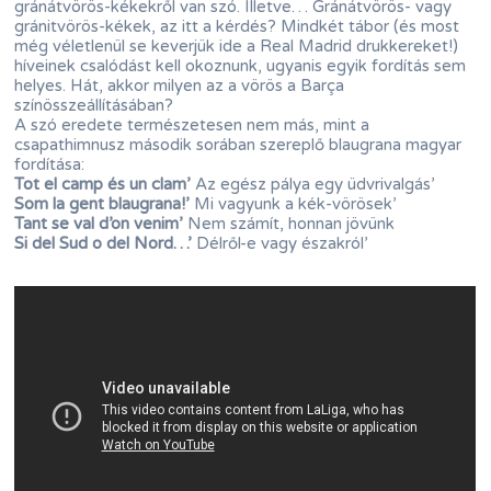
gránátvörös-kékekről van szó. Illetve… Gránátvörös- vagy
gránitvörös-kékek, az itt a kérdés? Mindkét tábor (és most
még véletlenül se keverjük ide a Real Madrid drukkereket!)
híveinek csalódást kell okoznunk, ugyanis egyik fordítás sem
helyes. Hát, akkor milyen az a vörös a Barça
színösszeállításában?
A szó eredete természetesen nem más, mint a
csapathimnusz második sorában szereplő blaugrana magyar
fordítása:
Tot el camp és un clam’
Az egész pálya egy üdvrivalgás’
Som la gent blaugrana!’
Mi vagyunk a kék-vörösek’
Tant se val d’on venim’
Nem számít, honnan jövünk
Si del Sud o del Nord…’
Délről-e vagy északról’