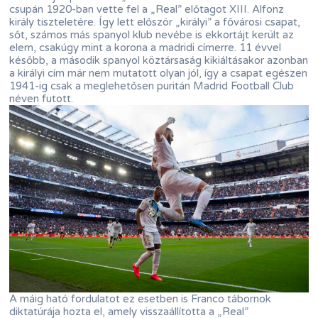
csupán 1920-ban vette fel a „Real” előtagot XIII. Alfonz
király tiszteletére. Így lett először „királyi” a fővárosi csapat,
sőt, számos más spanyol klub nevébe is ekkortájt került az
elem, csakúgy mint a korona a madridi címerre. 11 évvel
később, a második spanyol köztársaság kikiáltásakor azonban
a királyi cím már nem mutatott olyan jól, így a csapat egészen
1941-ig csak a meglehetősen puritán Madrid Football Club
néven futott.
A máig ható fordulatot ez esetben is Franco tábornok
diktatúrája hozta el, amely visszaállította a „Real”