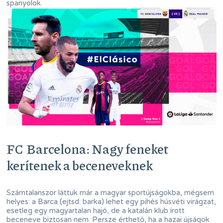
spanyolok.
FC Barcelona: Nagy feneket
kerítenek a beceneveknek
Számtalanszor láttuk már a magyar sportújságokba, mégsem
helyes: a Barca (ejtsd: barka) lehet egy pihés húsvéti virágzat,
esetleg egy magyartalan hajó, de a katalán klub írott
beceneve biztosan nem. Persze érthető, ha a hazai újságok