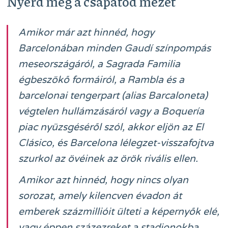
Nyerd meg a csapatod mezét
Amikor már azt hinnéd, hogy
Barcelonában minden Gaudí színpompás
meseországáról, a Sagrada Familia
égbeszökő formáiról, a Rambla és a
barcelonai tengerpart (alias Barcaloneta)
végtelen hullámzásáról vagy a Boquería
piac nyüzsgéséről szól, akkor eljön az El
Clásico, és Barcelona lélegzet-visszafojtva
szurkol az övéinek az örök rivális ellen.
Amikor azt hinnéd, hogy nincs olyan
sorozat, amely kilencven évadon át
emberek százmillióit ülteti a képernyők elé,
vagy éppen százezreket a stadionokba