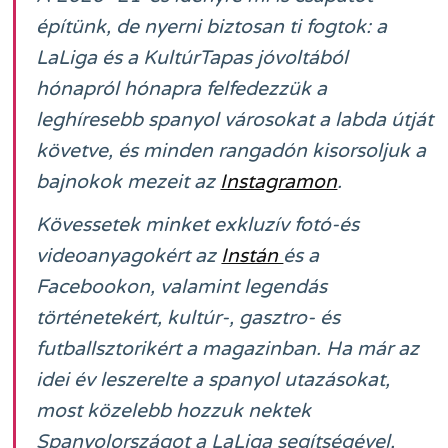
építünk, de nyerni biztosan ti fogtok: a
LaLiga és a KultúrTapas jóvoltából
hónapról hónapra felfedezzük a
leghíresebb spanyol városokat a labda útját
követve, és minden rangadón kisorsoljuk a
bajnokok mezeit az
Instagramon
.
Kövessetek minket exkluzív fotó-és
videoanyagokért az
Instán
és a
Facebookon, valamint legendás
történetekért, kultúr-, gasztro- és
futballsztorikért a magazinban. Ha már az
idei év leszerelte a spanyol utazásokat,
most közelebb hozzuk nektek
Spanyolországot a LaLiga segítségével,