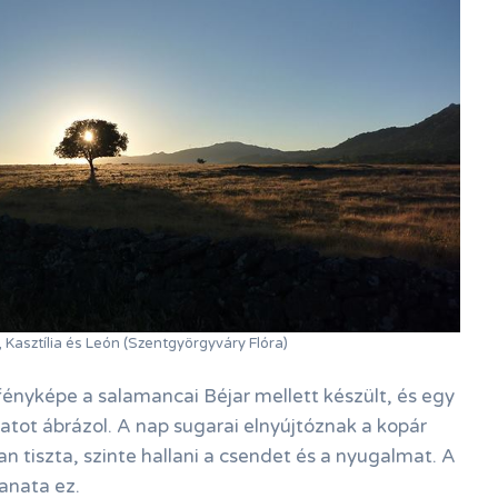
, Kasztília és León (Szentgyörgyváry Flóra)
ényképe a salamancai Béjar mellett készült, és egy
natot ábrázol. A nap sugarai elnyújtóznak a kopár
n tiszta, szinte hallani a csendet és a nyugalmat. A
lanata ez.