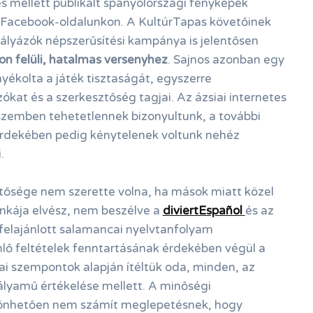
s mellett publikált spanyolországi fényképek
k Facebook-oldalunkon. A KultúrTapas követőinek
pályázók népszerűsítési kampánya is jelentősen
n felüli, hatalmas versenyhez
. Sajnos azonban egy
ékolta a játék tisztaságát, egyszerre
at és a szerkesztőség tagjai. Az ázsiai internetes
zemben tehetetlennek bizonyultunk, a további
rdekében pedig kénytelenek voltunk nehéz
.
tősége nem szerette volna, ha mások miatt közel
unkája elvész, nem beszélve a
diviertEspañol
és az
 felajánlott salamancai nyelvtanfolyam
lő feltételek fenntartásának érdekében végül a
ai szempontok alapján ítéltük oda, minden, az
ályamű értékelése mellett. A minőségi
önhetően nem számít meglepetésnek, hogy