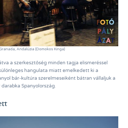
Granada, Andalúzia (Domokos Kinga)
átva a szerkesztőség minden tagja elismeréssel
 különleges hangulata miatt emelkedett ki a
nyol bár-kultúra szerelmeseiként bátran vállaljuk a
gy darabka Spanyolország.
tt