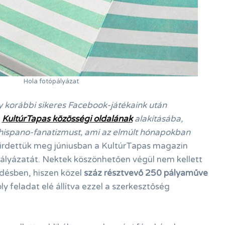
Hola fotópályázat
y korábbi sikeres Facebook-játékaink után
a
KultúrTapas közösségi oldalának
alakításába,
 hispano-fanatizmust, ami az elmúlt hónapokban
irdettük meg júniusban a KultúrTapas magazin
pályázatát. Nektek köszönhetően végül nem kellett
edésben, hiszen közel
száz résztvevő 250 pályaműve
 feladat elé állítva ezzel a szerkesztőség