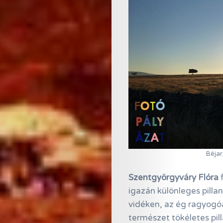
Béjar
Szentgyörgyváry Flóra
f
igazán különleges pilla
vidéken, az ég ragyogóa
természet tökéletes pil