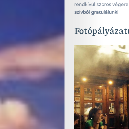
rendkívül szoros véger
szívből gratulálunk!
Fotópályázat
Online
Magazin
Hírlevél
Kapcsolat
Adatkezelés
Search