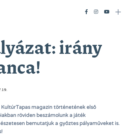
lyázat: irány
anca!
.19.
 a KultúrTapas magazin történetének első
biakban röviden beszámolunk a játék
rmészetesen bemutatjuk a győztes pályaműveket is.
!