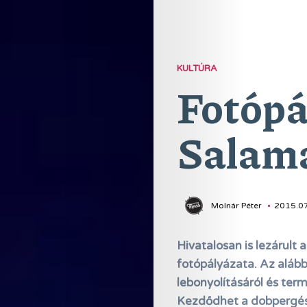
KULTÚRA
Fotópá
Salam
Molnár Péter
2015.07
Hivatalosan is lezárult
fotópályázata. Az aláb
lebonyolításáról és te
Kezdődhet a dobpergés