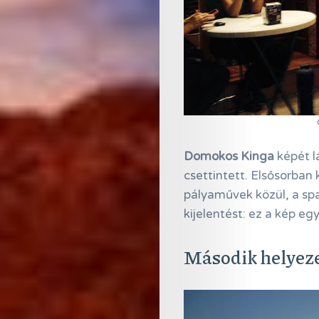
Domokos Kinga
képét l
csettintett. Elsősorban
pályaművek közül, a spa
kijelentést: ez a kép e
Második helyeze