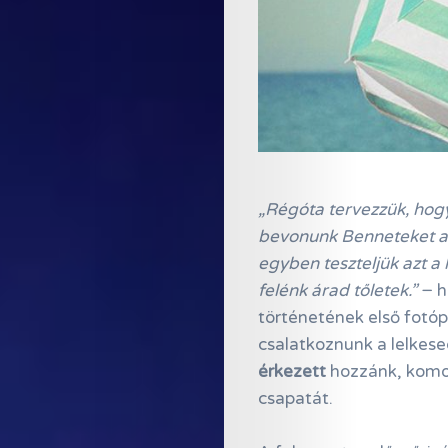
„Régóta tervezzük, hog
bevonunk Benneteket 
egyben teszteljük azt a
felénk árad tőletek.”
− h
történetének első fotó
csalatkoznunk a lelkes
érkezett
hozzánk, komoly
csapatát.