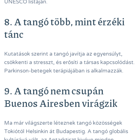
UNESCO listáján.
8. A tangó több, mint érzéki
tánc
Kutatások szerint a tangó javítja az egyensúlyt,
csökkenti a stresszt, és erősíti a társas kapcsolódást.
Parkinson-betegek terápiájában is alkalmazzák.
9. A tangó nem csupán
Buenos Airesben virágzik
Ma már világszerte léteznek tangó közösségek
Tokiótól Helsinkin át Budapestig. A tangó globális
kultúrává vált, az Antarktiszt kivéve minden