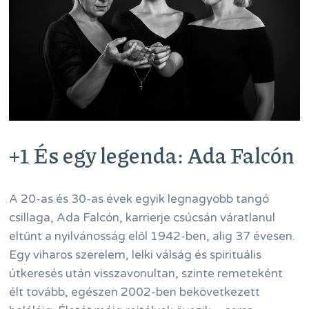
+1 És egy legenda: Ada Falcón
A 20-as és 30-as évek egyik legnagyobb tangó
csillaga, Ada Falcón, karrierje csúcsán váratlanul
eltűnt a nyilvánosság elől 1942-ben, alig 37 évesen.
Egy viharos szerelem, lelki válság és spirituális
útkeresés után visszavonultan, szinte remeteként
élt tovább, egészen 2002-ben bekövetkezett