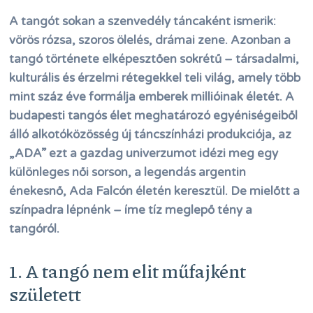
A tangót sokan a szenvedély táncaként ismerik:
vörös rózsa, szoros ölelés, drámai zene. Azonban a
tangó története elképesztően sokrétű – társadalmi,
kulturális és érzelmi rétegekkel teli világ, amely több
mint száz éve formálja emberek millióinak életét. A
budapesti tangós élet meghatározó egyéniségeiből
álló alkotóközösség új táncszínházi produkciója, az
„ADA” ezt a gazdag univerzumot idézi meg egy
különleges női sorson, a legendás argentin
énekesnő, Ada Falcón életén keresztül. De mielőtt a
színpadra lépnénk – íme tíz meglepő tény a
tangóról.
1. A tangó nem elit műfajként
született