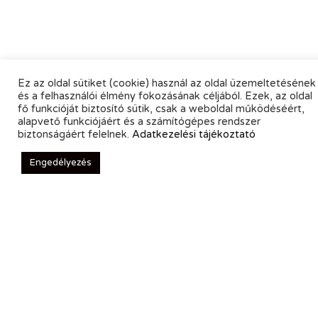
Ez az oldal sütiket (cookie) használ az oldal üzemeltetésének
és a felhasználói élmény fokozásának céljából. Ezek, az oldal
fő funkcióját biztosító sütik, csak a weboldal működéséért,
alapvető funkciójáért és a számítógépes rendszer
biztonságáért felelnek.
Adatkezelési tájékoztató
Engedélyezés
Online Magazin
Hírlevél
Kapcsolat
Adatkezelés