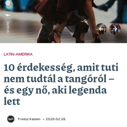
SHARE:
LATIN-AMERIKA
10 érdekesség, amit tuti
nem tudtál a tangóról –
és egy nő, aki legenda
lett
Freész Katalin
2026.02.26.