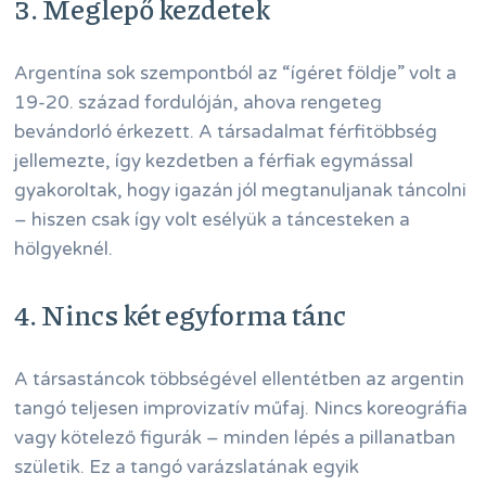
3. Meglepő kezdetek
Argentína sok szempontból az “ígéret földje” volt a
19-20. század fordulóján, ahova rengeteg
bevándorló érkezett. A társadalmat férfitöbbség
jellemezte, így kezdetben a férfiak egymással
gyakoroltak, hogy igazán jól megtanuljanak táncolni
– hiszen csak így volt esélyük a táncesteken a
hölgyeknél.
4. Nincs két egyforma tánc
A társastáncok többségével ellentétben az argentin
tangó teljesen improvizatív műfaj. Nincs koreográfia
vagy kötelező figurák – minden lépés a pillanatban
születik. Ez a tangó varázslatának egyik