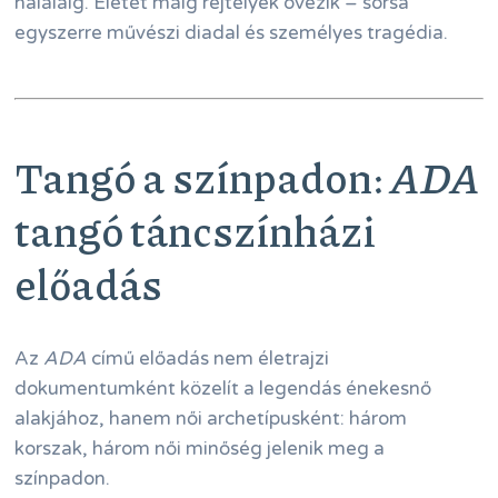
haláláig. Életét máig rejtélyek övezik – sorsa
egyszerre művészi diadal és személyes tragédia.
Tangó a színpadon:
ADA
tangó táncszínházi
előadás
Az
ADA
című előadás nem életrajzi
dokumentumként közelít a legendás énekesnő
alakjához, hanem női archetípusként: három
korszak, három női minőség jelenik meg a
színpadon.