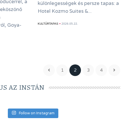
oducerrel, a
különlegességek és persze tapas: a
leköszönő
Hotel Kozmo Suites &...
n
ól, Goya-
KULTÚRTAPAS
2026.05.22.
1
2
3
4
S AZ INSTÁN
Follow on Instagram