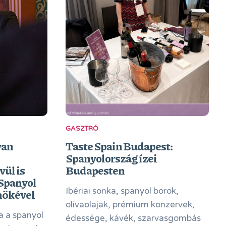
GASZTRÓ
van
Taste Spain Budapest:
Spanyolország ízei
ül is
Budapesten
 Spanyol
Ibériai sonka, spanyol borok,
nökével
olívaolajak, prémium konzervek,
a a spanyol
édessége, kávék, szarvasgombás