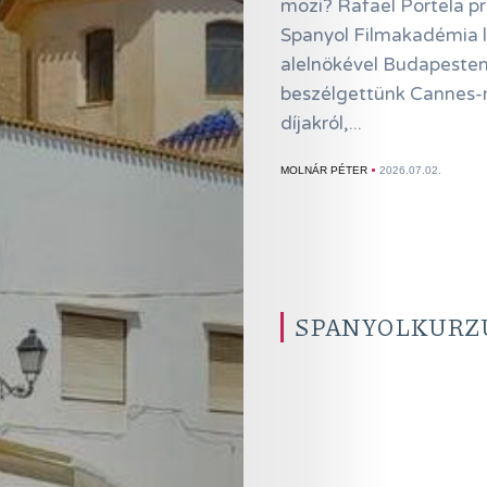
mozi? Rafael Portela pr
Spanyol Filmakadémia 
alelnökével Budapeste
beszélgettünk Cannes-r
díjakról,...
MOLNÁR PÉTER
2026.07.02.
SPANYOLKURZU