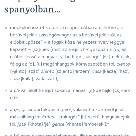
spanyolban…
megkülönböztetik a
ce, ci
csoportokban a
c
, illetve a
z
betűvel jelölt sziszegőhangot az
s
betűvel jelölttől: az
előbbit „pösze” – a fogak közé helyezett nyelvheggyel
képzett – [sz]-nek (mint az angol
thing
szóban a
th)
, az
utóbbit kissé a magyar [s]-be hajló „susogó” [sz]-nek ejtik,
főleg az [o], [u] magánhangzók környezetében (pl.
ciento
[θi̯énto] ’száz’,
siento
[szi̯énto] ’érzem’,
casa
[kásza] ’ház’,
caza
[káθa] ’vadászat’);
a
ch
-val jelölt hangot sokan a magyar [c]-be hajló [cs]-nek
ejtik;
a
ge, gi
csoportokban a
g
-vel, valamint a
j
betűvel jelölt
mássalhangzót érdes, „krákogós” [h]-szerű hangnak ejtik
(pl.
jota
[khóta] ’jé’,
gente
[khénte] ’emberek’);
*
a [g] hang ejtése magánhangzók, illetve magánhangzó és