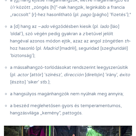
l/r
között „zöngés [h]”-nak hangzik, leginkább a francia
„raccsolt” [r]-hez hasonlítható (pl.
pago
[págho] ’fizetés’);
*
a [d] hang az –
ado
végződésben kiesik (pl.
lado
[láo]
’oldal’), szó végén pedig gyakran a
z
betűvel jelölt
hangéval azonos módon ejtik, azaz az angol zöngétlen
th
-
hoz hasonló (pl.
Madrid
[madríθ], seguridad [szeghuridáθ]
’biztonság’);
a mássalhangzó-torlódásokat rendszerint leegyszerűsítik
(pl.
actor
[attór] ’színész’,
dirección
[direθi̯ón] ’irány’,
éxito
[észito] ’siker’ stb.);
a hangsúlyos magánhangzók nem nyúlnak meg annyira;
a beszéd meglehetősen gyors és temperamentumos,
hangzásvilága „kemény”, pattogós.