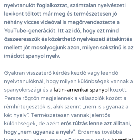
nyelvtanulót foglalkoztat, számtalan nyelvészeti
lexikont töltött már meg és természetesen jó
néhány vicces videóval is megörvendeztette a
YouTube-generációt. Itt az idő, hogy ezt mind
összeeresszük és közérthető nyelvészeti áttekintés
mellett jót mosolyogjunk azon, milyen sokszínű is az
imádott spanyol nyelv.
Gyakran visszatérő kérdés kezdő vagy leendő
nyelvtanulóknál, hogy milyen különbségek vannak a
spanyolországi és a
latin-amerikai spanyol
között.
Persze rögtön megjelennek a válaszolók között a
rémhírterjesztők is, akik szerint „nem is ugyanaz a
két nyelv”. Természetesen vannak jelentős
különbségek, de azért
erős túlzás lenne azt állítani,
hogy „nem ugyanaz a nyelv”
. Érdemes továbbá