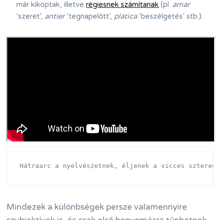
már kikoptak, illetve
régiesnek számítanak
(pl.
amar
’szeret’,
antier
’tegnapelőtt’,
plática
’beszélgetés’ stb.).
Hátraarc a nyelvészetnek, éljenek a vicces sztereo
Mindezek a különbségek persze valamennyire