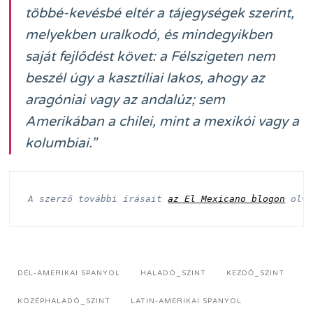
többé-kevésbé eltér a tájegységek szerint,
melyekben uralkodó, és mindegyikben
saját fejlődést követ: a Félszigeten nem
beszél úgy a kasztíliai lakos, ahogy az
aragóniai vagy az andalúz; sem
Amerikában a chilei, mint a mexikói vagy a
kolumbiai.”
A szerző további írásait 
az El Mexicano blogon
 olv
DÉL-AMERIKAI SPANYOL
HALADÓ_SZINT
KEZDŐ_SZINT
KÖZÉPHALADÓ_SZINT
LATIN-AMERIKAI SPANYOL