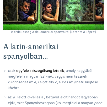
8 érdekesség a dél-amerikai spanyolról (kattints a képre!)
A latin-amerikai
spanyolban…
csak
egyféle sziszegőhang létezik
, amely nagyjából
megfelel a magyar [sz]-nek, vagyis nem tesznek
különbséget az
e, i
előtt álló
c
, a
z
és az
s
betű kiejtése
között;
az
e, i
előtt
g
-vel és a
j
betűvel jelölt hangot lágyabban
ejtik, mint Spanyolországban (kb. megfelel a magyar
pech