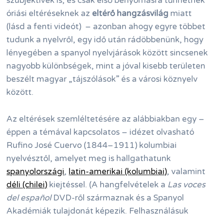
szubjektívek is, és csak első benyomásra tűnhetnek
óriási eltéréseknek az
eltérő hangzásvilág
miatt
(lásd a fenti videót) – azonban ahogy egyre többet
tudunk a nyelvről, egy idő után rádöbbenünk, hogy
lényegében a spanyol nyelvjárások között sincsenek
nagyobb különbségek, mint a jóval kisebb területen
beszélt magyar „tájszólások” és a városi köznyelv
között.
Az eltérések szemléltetésére az alábbiakban egy –
éppen a témával kapcsolatos – idézet olvasható
Rufino José Cuervo (1844–1911) kolumbiai
nyelvésztől, amelyet meg is hallgathatunk
spanyolországi
,
latin-amerikai (kolumbiai)
, valamint
déli (chilei)
kiejtéssel. (A hangfelvételek a
Las voces
del español
DVD-ről származnak és a Spanyol
Akadémiák tulajdonát képezik. Felhasználásuk