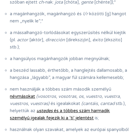
szóban ejtett
ch
-nak:
jota
[chóta],
gente
[chénte]);
*
a magánhangzók, magánhangzó és
l/r
közötti [g] hangot
nem „nyelik le”;
*
a mássalhangzó-torlódásokat egyszerűsítés nélkül kiejtik
(pl.
actor
[aktór],
dirección
[direkszi̯ón],
éxito
[ékszito]
stb.);
a hangsúlyos magánhangzók jobban megnyúlnak;
a beszéd lassabb, érthetőbb, a hanglejtés dallamosabb, a
hangzása „lágyabb”, a magyar fül számára kellemesebb;
nem használják a többes szám második személyű
névmásokat
(vosotros
,
vosotras
,
os
,
vuestro, vuestra
,
vuestros
,
vuestras)
és igealakokat
(cantáis
,
cantad
stb.),
helyettük az
ustedes
és a többes szám harmadik
személyű igealak fejezik ki a ’ti’ jelentést
is;
használnak olyan szavakat, amelyek az európai spanyolból