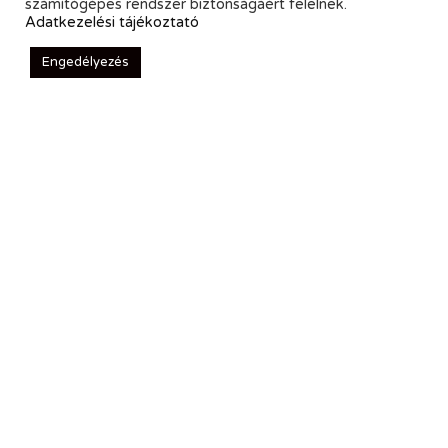
számítógépes rendszer biztonságáért felelnek.
Adatkezelési tájékoztató
Engedélyezés