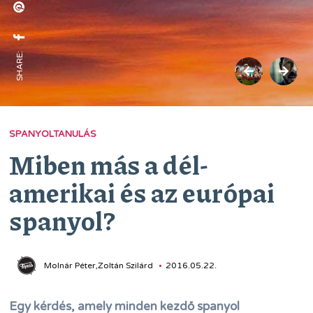
SHARE:
SPANYOLTANULÁS
Miben más a dél-
amerikai és az európai
spanyol?
Molnár Péter,Zoltán Szilárd
2016.05.22.
Egy kérdés, amely minden kezdő spanyol