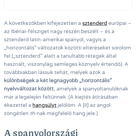
A következőkben kifejezetten a
sztenderd
európai –
az Ibériai-félsziget nagy részén beszélt – és a
sztenderd latin-amerikai spanyol, vagyis a
„horizontális” változatok közötti eltéréseket sorolom
fel („sztenderd” alatt a tanultabb rétegek által
használt, viszonylag semleges köznyelv értendő). A
továbbiakban lássuk tehát, melyek azok a
különbségek a két legnagyobb „horizontális”
nyelvváltozat között
, amelyek a spanyoltanulóknak
már a legelején feltűnnek. (A kiejtés átírásában
ékezettel a
hangsúlyt
jelölöm. A [θ] az angol
zöngétlen
th
-nak megfelelő hang jele.)
A spanyolországi