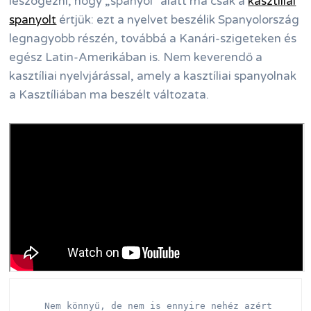
leszögezni, hogy „spanyol” alatt ma csak a
kasztíliai
spanyolt
értjük: ezt a nyelvet beszélik Spanyolország
legnagyobb részén, továbbá a Kanári-szigeteken és
egész Latin-Amerikában is. Nem keverendő a
kasztíliai nyelvjárással, amely a kasztíliai spanyolnak
a Kasztíliában ma beszélt változata.
 Nem könnyű, de nem is ennyire nehéz azért