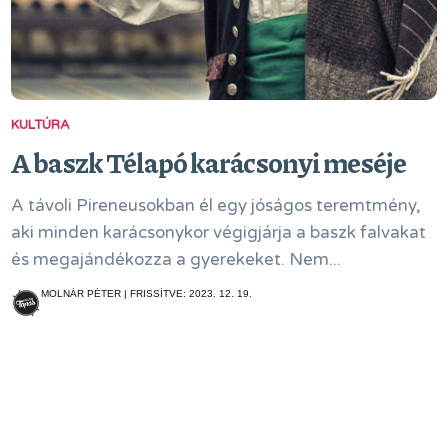
KULTÚRA
A baszk Télapó karácsonyi meséje
A távoli Pireneusokban él egy jóságos teremtmény,
aki minden karácsonykor végigjárja a baszk falvakat
és megajándékozza a gyerekeket. Nem...
MOLNÁR PÉTER | FRISSÍTVE: 2023. 12. 19.