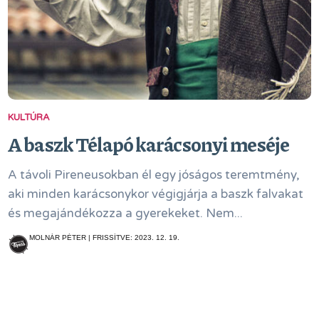
KULTÚRA
A baszk Télapó karácsonyi meséje
A távoli Pireneusokban él egy jóságos teremtmény,
aki minden karácsonykor végigjárja a baszk falvakat
és megajándékozza a gyerekeket. Nem...
MOLNÁR PÉTER | FRISSÍTVE: 2023. 12. 19.