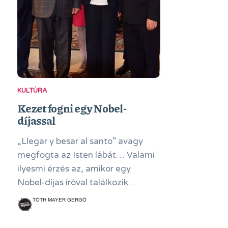
KULTÚRA
Kezet fogni egy Nobel-
díjassal
„Llegar y besar al santo” avagy
megfogta az Isten lábát… Valami
ilyesmi érzés az, amikor egy
Nobel-díjas íróval találkozik...
TÓTH MAYER GERGŐ