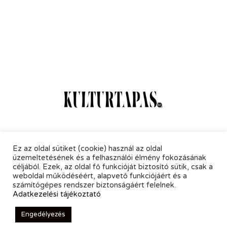
Online Magazin
Hírlevél
Kapcsolat
Adatkezelés
Ez az oldal sütiket (cookie) használ az oldal
üzemeltetésének és a felhasználói élmény fokozásának
céljából. Ezek, az oldal fő funkcióját biztosító sütik, csak a
weboldal működéséért, alapvető funkciójáért és a
számítógépes rendszer biztonságáért felelnek.
Adatkezelési tájékoztató
© 2021 KultúrTapas - All Rights Reserved.
Engedélyezés