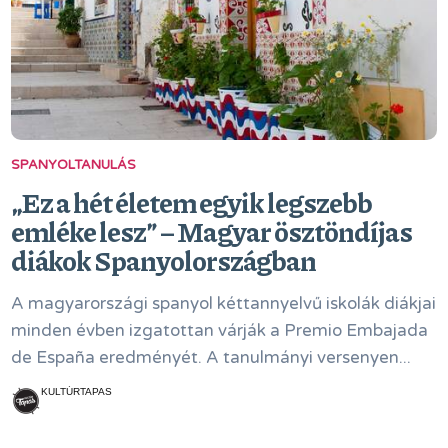
SPANYOLTANULÁS
„Ez a hét életem egyik legszebb
emléke lesz” – Magyar ösztöndíjas
diákok Spanyolországban
A magyarországi spanyol kéttannyelvű iskolák diákjai
minden évben izgatottan várják a Premio Embajada
de España eredményét. A tanulmányi versenyen...
KULTÚRTAPAS