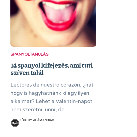
SPANYOLTANULÁS
14 spanyol kifejezés, ami tuti
szíven talál
Lectores de nuestro corazón, ¿hát
hogy is hagyhatnánk ki egy ilyen
alkalmat? Lehet a Valentin-napot
nem szeretni, unni, de...
KÜRTHY ÁDÁM ANDRÁS