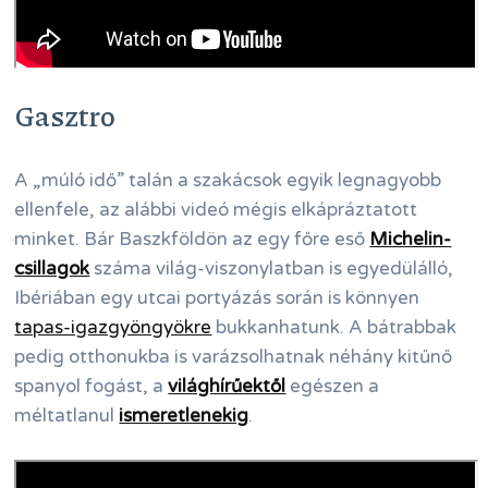
Gasztro
A „múló idő” talán a szakácsok egyik legnagyobb
ellenfele, az alábbi videó mégis elkápráztatott
minket. Bár Baszkföldön az egy főre eső
Michelin-
csillagok
száma világ-viszonylatban is egyedülálló,
Ibériában egy utcai portyázás során is könnyen
tapas-igazgyöngyökre
bukkanhatunk. A bátrabbak
pedig otthonukba is varázsolhatnak néhány kitűnő
spanyol fogást, a
világhírűektől
egészen a
méltatlanul
ismeretlenekig
.