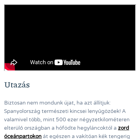
Utazás
Biztosan nem mondunk újat, ha azt állítjuk:
Spanyolország természeti kincsei lenyűgözőek! A
valamivel több, mint 500 ezer négyzetkilométeren
elterülő országban a hófödte hegyláncoktól a
zord
óceánpartokon
át egészen a vakítóan kék tengerig