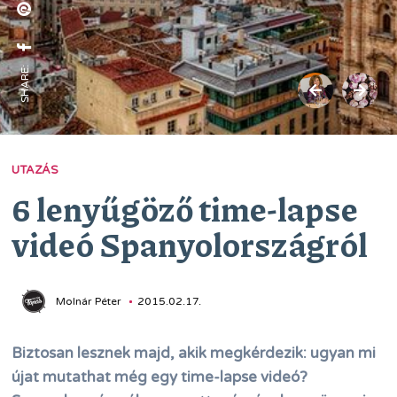
SHARE:
UTAZÁS
6 lenyűgöző time-lapse
videó Spanyolországról
Molnár Péter
2015.02.17.
Biztosan lesznek majd, akik megkérdezik: ugyan mi
újat mutathat még egy time-lapse videó?