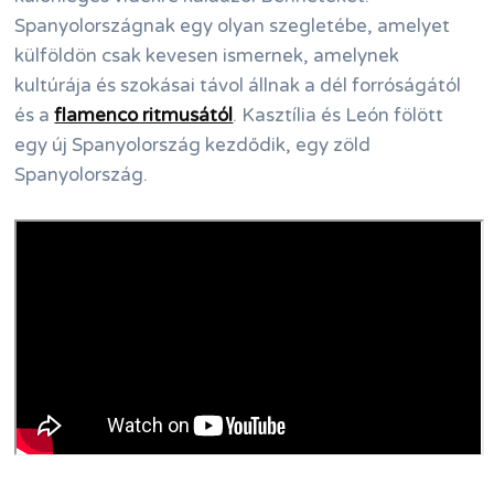
Spanyolországnak egy olyan szegletébe, amelyet
külföldön csak kevesen ismernek, amelynek
kultúrája és szokásai távol állnak a dél forróságától
és a
flamenco ritmusától
. Kasztília és León fölött
egy új Spanyolország kezdődik, egy zöld
Spanyolország.