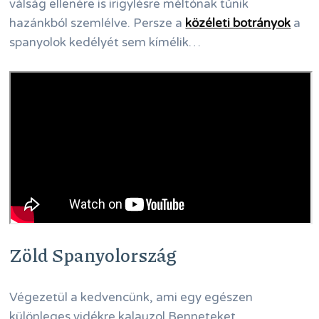
válság ellenére is irigylésre méltónak tűnik
hazánkból szemlélve. Persze a
közéleti botrányok
a
spanyolok kedélyét sem kímélik…
Zöld Spanyolország
Végezetül a kedvencünk, ami egy egészen
különleges vidékre kalauzol Benneteket.