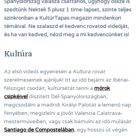
Spanyolország válasza csattanós, úgyhogy össze is
szedtünk Nektek 5 plusz 1 time-lapset, szinte teljes
szinkronban a KultúrTapas magazin mindenkori
témáival. Ne szalaszd el kedvenc rovatod videóját,
és ha van kedved, nézd meg a mi kedvencünket is!
Kultúra
Az első videót egyenesen a
Kultúra rovat
szerelmeseinek ajánljuk! Itt az idő bejárni az Ibériai-
félsziget csodáit, kultúrsétát tenni a
mórok
csipkéivel
díszített Dél-Spanyolországban,
megcsodálni a madridi Királyi Palotát a lemenő nap
fényében, megízlelni a jövőt Valencia Calatrava-
mesterműveiben, vagy csak bámulni az idő múlását
Santiago de Compostelában
, egy hosszú út végén.