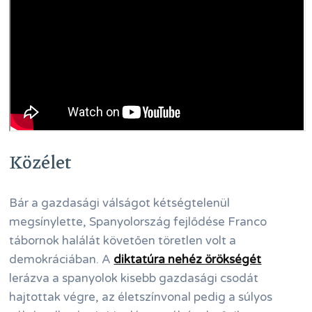
Közélet
Bár a gazdasági válságot kétségtelenül
megsínylette, Spanyolország fejlődése Franco
tábornok halálát követően töretlen volt a
demokráciában. A
diktatúra nehéz örökségét
lerázva a spanyolok kisebb gazdasági csodát
hajtottak végre, az életszínvonal pedig a súlyos