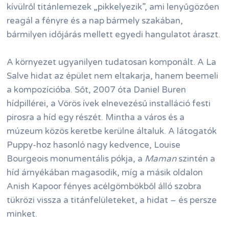
kívülről titánlemezek „pikkelyezik”, ami lenyűgözően
reagál a fényre és a nap bármely szakában,
bármilyen időjárás mellett egyedi hangulatot áraszt.
A környezet ugyanilyen tudatosan komponált. A La
Salve hidat az épület nem eltakarja, hanem beemeli
a kompozícióba. Sőt, 2007 óta Daniel Buren
hídpillérei, a Vörös ívek elnevezésű installáció festi
pirosra a híd egy részét. Mintha a város és a
múzeum közös keretbe kerülne általuk. A látogatók
Puppy-hoz hasonló nagy kedvence, Louise
Bourgeois monumentális pókja, a
Maman
szintén a
híd árnyékában magasodik, míg a másik oldalon
Anish Kapoor fényes acélgömbökből álló szobra
tükrözi vissza a titánfelületeket, a hidat – és persze
minket.