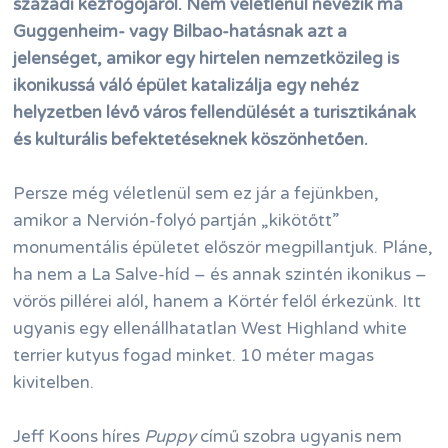
századi kézfogójáról. Nem véletlenül nevezik ma
Guggenheim- vagy Bilbao-hatásnak azt a
jelenséget, amikor egy hirtelen nemzetközileg is
ikonikussá váló épület katalizálja egy nehéz
helyzetben lévő város fellendülését a turisztikának
és kulturális befektetéseknek köszönhetően.
Persze még véletlenül sem ez jár a fejünkben,
amikor a Nervión-folyó partján „kikötőtt”
monumentális épületet először megpillantjuk. Pláne,
ha nem a La Salve-híd – és annak szintén ikonikus –
vörös pillérei alól, hanem a Körtér felől érkezünk. Itt
ugyanis egy ellenállhatatlan West Highland white
terrier kutyus fogad minket. 10 méter magas
kivitelben.
Jeff Koons híres
Puppy
című szobra ugyanis nem