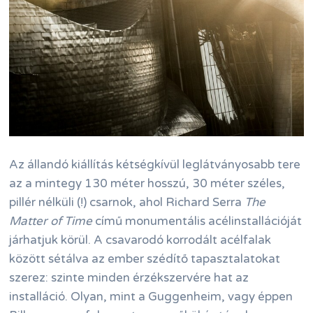
Az állandó kiállítás kétségkívül leglátványosabb tere
az a mintegy 130 méter hosszú, 30 méter széles,
pillér nélküli (!) csarnok, ahol Richard Serra
The
Matter of Time
című monumentális acélinstallációját
járhatjuk körül. A csavarodó korrodált acélfalak
között sétálva az ember szédítő tapasztalatokat
szerez: szinte minden érzékszervére hat az
installáció. Olyan, mint a Guggenheim, vagy éppen