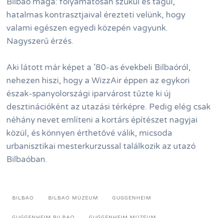
Bilbao maga: folyamatosan szűkül és tágul,
hatalmas kontrasztjaival érezteti velünk, hogy
valami egészen egyedi közepén vagyunk.
Nagyszerű érzés.
Aki látott már képet a ’80-as évekbeli Bilbaóról,
nehezen hiszi, hogy a WizzAir éppen az egykori
észak-spanyolországi iparvárost tűzte ki új
desztinációként az utazási térképre. Pedig elég csak
néhány nevet említeni a kortárs építészet nagyjai
közül, és könnyen érthetővé válik, micsoda
urbanisztikai mesterkurzussal találkozik az utazó
Bilbaóban.
BILBAO
BILBAO MÚZEUM
GUGGENHEIM
GUGGENHEIM BILBAO
GUGGENHEIM MÚZEUM