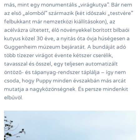
más, mint egy monumentális „virágkutya”. Bár nem
az első „alomból” származik (két időszaki „testvére”
felbukkant már nemzetközi kiállításokon), az
acélvázra ültetett, élő növényekkel borított bilbaói
kutyus közel 30 éve, a nyitás óta óvja húségesen a
Guggenheim múzeum bejáratát. A bundáját adó
több tízezer virágot évente kétszer cserélik,
tavasszal és ősszel, egy teljesen automatizált
öntöző- és tápanyag-rendszer táplálja – így nem
csoda, hogy Puppy minden évszakbán más arcát
mutatja a nagyközönségnek. És persze mindenkit
elbűvöl.