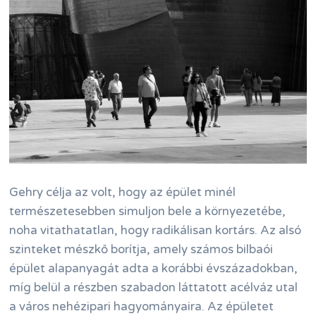
Gehry célja az volt, hogy az épület minél
természetesebben simuljon bele a környezetébe,
noha vitathatatlan, hogy radikálisan kortárs. Az alsó
szinteket mészkő borítja, amely számos bilbaói
épület alapanyagát adta a korábbi évszázadokban,
míg belül a részben szabadon láttatott acélváz utal
a város nehézipari hagyományaira. Az épületet