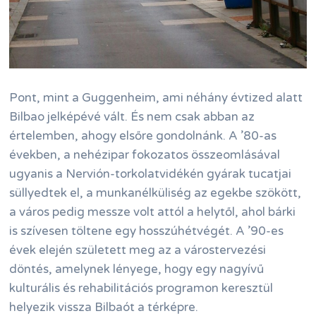
Pont, mint a Guggenheim, ami néhány évtized alatt
Bilbao jelképévé vált. És nem csak abban az
értelemben, ahogy elsőre gondolnánk. A ’80-as
években, a nehézipar fokozatos összeomlásával
ugyanis a Nervión-torkolatvidékén gyárak tucatjai
süllyedtek el, a munkanélküliség az egekbe szökött,
a város pedig messze volt attól a helytől, ahol bárki
is szívesen töltene egy hosszúhétvégét. A ’90-es
évek elején született meg az a várostervezési
döntés, amelynek lényege, hogy egy nagyívű
kulturális és rehabilitációs programon keresztül
helyezik vissza Bilbaót a térképre.