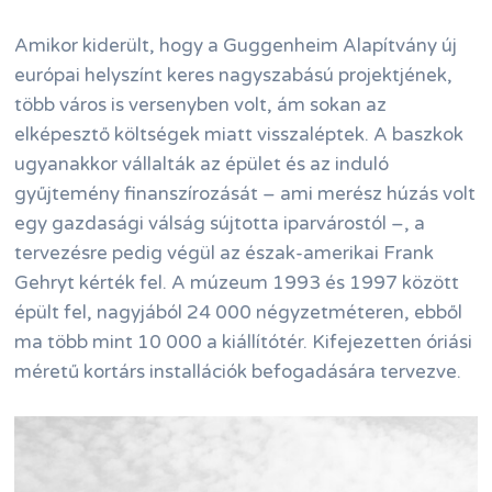
Amikor kiderült, hogy a Guggenheim Alapítvány új
európai helyszínt keres nagyszabású projektjének,
több város is versenyben volt, ám sokan az
elképesztő költségek miatt visszaléptek. A baszkok
ugyanakkor vállalták az épület és az induló
gyűjtemény finanszírozását – ami merész húzás volt
egy gazdasági válság sújtotta iparvárostól –, a
tervezésre pedig végül az észak-amerikai Frank
Gehryt kérték fel. A múzeum 1993 és 1997 között
épült fel, nagyjából 24 000 négyzetméteren, ebből
ma több mint 10 000 a kiállítótér. Kifejezetten óriási
méretű kortárs installációk befogadására tervezve.