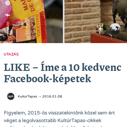
SHARE:
UTAZÁS
LIKE − Íme a 10 kedvenc
Facebook-képetek
KultúrTapas
2016.01.08.
Figyelem, 2015-ös visszatekintőnk közel sem ért
véget a legolvasottabb KultúrTapas-cikkek