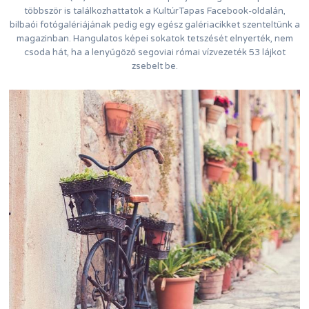
többször is találkozhattatok a KultúrTapas Facebook-oldalán,
bilbaói fotógalériájának pedig egy egész galériacikket szenteltünk a
magazinban. Hangulatos képei sokatok tetszését elnyerték, nem
csoda hát, ha a lenyűgöző segoviai római vízvezeték 53 lájkot
zsebelt be.