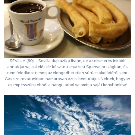
SEVILLA (90) – Sevilla duplázik a listán, de az elismerés inkább
annak járna, aki először készített churrost Spanyolországban, és
nem feledkezett meg az elengedhetetlen sűrű csokoládéról sem.
Gasztro rovatunkban hamarosan azt is bemutatjuk Nektek, hogyan
csempésszünk ebből a hangulatból valamit a saját konyhánkba!