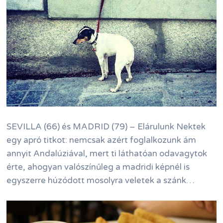
SEVILLA (66) és MADRID (79) – Elárulunk Nektek
egy apró titkot: nemcsak azért foglalkozunk ám
annyit Andalúziával, mert ti láthatóan odavagytok
érte, ahogyan valószínűleg a madridi képnél is
egyszerre húzódott mosolyra veletek a szánk…