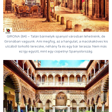
GIRONA (64) – Talán bármelyik spanyol városban lehetnénk, de
Gironában vagyunk. Ami megfog, az a hangulat, a macskaköves kis
utcából torkolló terecske, néhány fa és egy bár terasza. Nem más
ez így együtt, mint egy csipetnyi Spanyolország.