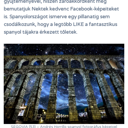
gyűjteményével, hiszen záróakkordként még
bemutatjuk Nektek kedvenc Facebook-képeiteket
is. Spanyolországot ismerve egy pillanatig sem
csodálkozunk, hogy a legtöbb LIKE a fantasztikus
spanyol tájakra érkezett tőletek.
SEGOVIA (53) – Andrés Horrillo spanyol fotográfus képeivel