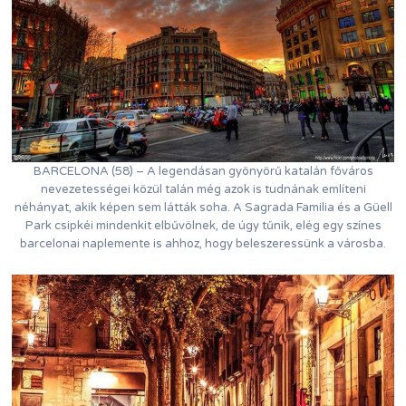
BARCELONA (58) – A legendásan gyönyörű katalán főváros
nevezetességei közül talán még azok is tudnának említeni
néhányat, akik képen sem látták soha. A Sagrada Familia és a Güell
Park csipkéi mindenkit elbűvölnek, de úgy tűnik, elég egy színes
barcelonai naplemente is ahhoz, hogy beleszeressünk a városba.