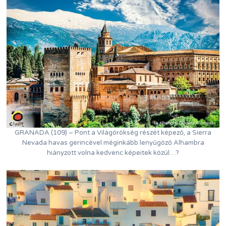
GRANADA (109) – Pont a Világörökség részét képező, a Sierra
Nevada havas gerincével méginkább lenyűgöző Alhambra
hiányzott volna kedvenc képeitek közül…?