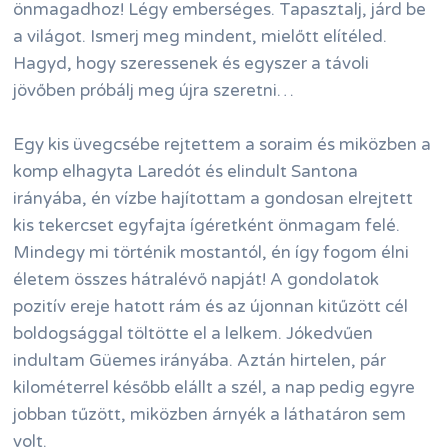
önmagadhoz! Légy emberséges. Tapasztalj, járd be
a világot. Ismerj meg mindent, mielőtt elítéled.
Hagyd, hogy szeressenek és egyszer a távoli
jövőben próbálj meg újra szeretni…
Egy kis üvegcsébe rejtettem a soraim és miközben a
komp elhagyta Laredót és elindult Santona
irányába, én vízbe hajítottam a gondosan elrejtett
kis tekercset egyfajta ígéretként önmagam felé.
Mindegy mi történik mostantól, én így fogom élni
életem összes hátralévő napját! A gondolatok
pozitív ereje hatott rám és az újonnan kitűzött cél
boldogsággal töltötte el a lelkem. Jókedvűen
indultam Güemes irányába. Aztán hirtelen, pár
kilométerrel később elállt a szél, a nap pedig egyre
jobban tűzött, miközben árnyék a láthatáron sem
volt.