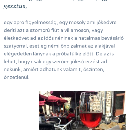
gesztus,
egy apró figyelmesség, egy mosoly ami jókedvre
deríti azt a szomorú fiút a villamoson, vagy
életkedvet ad az idős néninek a hatalmas bevásárló
szatyorral, esetleg némi önbizalmat az alakjával
elégedetlen lánynak a próbafülke előtt. De az is
lehet, hogy csak egyszerűen jóleső érzést ad
nekünk, amiért adhatunk valamit, őszintén,
önzetlenül.