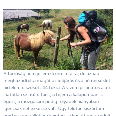
A forróság nem jellemző erre a tájra, de aznap
meghazudtolta magát az időjárás és a hőmérséklet
hirtelen felszökött 44 fokra. A vizem pillanatok alatt
ihatatlan szintűre forrt, a fejem a kalapomban is
égett, a mozgásom pedig folyadék hiányában
igencsak nehézkessé vált. Úgy félúton kiszúrtam
egy buszmegállót és őszintén, akkor ott megfordult