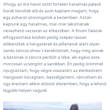
Ahogy az óra hatot ütött hirtelen hatalmas palack
borok kerültek elő és azon kaptam magam, hogy
egy poharat szorongatok a kezemben. Aztán
kaptunk egy hatalmas, már-már lakomának
nevezhető vacsorát az étkezőben. A finom falatok
elfogyasztása közben pedig szépen lassan
előkerültek a hangszerek és pillanatok alatt olyan
zenés táncos show-t kerekítettek, hogy még annak
a bácsinak is táncra perdült a lába, aki egész este
morcosan ücsörgött a sarokban. Én pedig örömmel
nyugtáztam, hogy végre visszatért az életkedvem.
Hangosan kacagtam, beszélgettem, táncoltam és
úgy éreztem akkor először életemben, hogy a lehető
legjobb helyen vagyok.