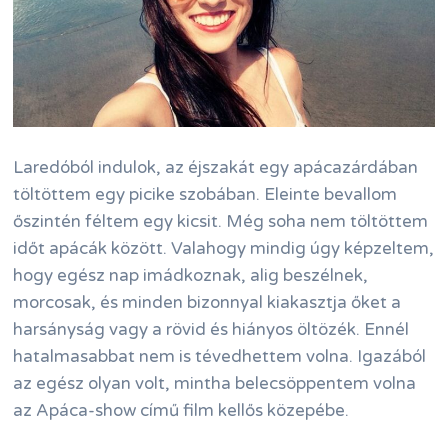
Laredóból indulok, az éjszakát egy apácazárdában
töltöttem egy picike szobában. Eleinte bevallom
őszintén féltem egy kicsit. Még soha nem töltöttem
időt apácák között. Valahogy mindig úgy képzeltem,
hogy egész nap imádkoznak, alig beszélnek,
morcosak, és minden bizonnyal kiakasztja őket a
harsányság vagy a rövid és hiányos öltözék. Ennél
hatalmasabbat nem is tévedhettem volna. Igazából
az egész olyan volt, mintha belecsöppentem volna
az Apáca-show című film kellős közepébe.