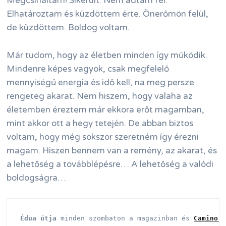
Megcsináltam! Sikerült. Nem adtam fel.
Elhatároztam és küzdöttem érte. Önerőmön felül,
de küzdöttem. Boldog voltam.
Már tudom, hogy az életben minden így működik.
Mindenre képes vagyok, csak megfelelő
mennyiségű energia és idő kell, na meg persze
rengeteg akarat. Nem hiszem, hogy valaha az
életemben éreztem már ekkora erőt magamban,
mint akkor ott a hegy tetején. De abban biztos
voltam, hogy még sokszor szeretném így érezni
magam. Hiszen bennem van a remény, az akarat, és
a lehetőség a továbblépésre… A lehetőség a valódi
boldogságra…
Édua útja
 minden szombaton a magazinban és 
Camino-