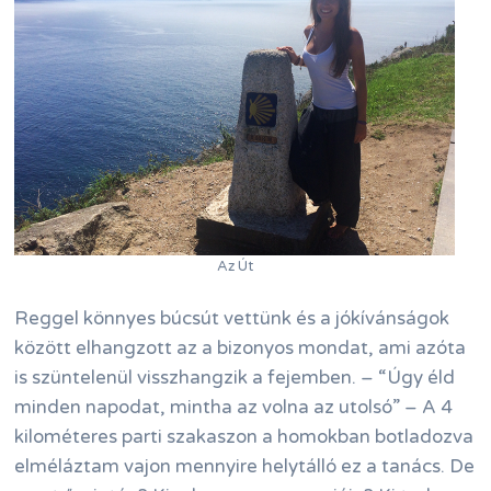
Az Út
Reggel könnyes búcsút vettünk és a jókívánságok
között elhangzott az a bizonyos mondat, ami azóta
is szüntelenül visszhangzik a fejemben. – “Úgy éld
minden napodat, mintha az volna az utolsó” – A 4
kilométeres parti szakaszon a homokban botladozva
elméláztam vajon mennyire helytálló ez a tanács. De