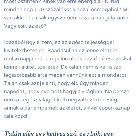
most őszintén? Kinek van erre energiája? Ki tud
minden nap 100 százalékot kihozni önmagából? Mi
van akkor ha csak egyszerűen rossz a hangulatunk?
Vagy esik az eső?
Igazából úgy érzem, ez az egész teljességgel
kivitelezhetetlen. Ráadásul ha ez lenne életem
utolsó napja már a repülőn ülnék hazafelé és azokkal
lennék akiket szeretek. De talán nem is kell a szó
legszorosabb értelmében vennünk ezt a mondatot.
Talán csak azt jelenti, hogy éld úgy minden
napodat, hogy nyomott hagyj a világban. Na persze
nem az egész világot kell megváltoztatni. Elég
annak a pár embernek az életét, akivel éppen aznap
találkozol.
Talán elég egy kedves szó, egy bók, egy