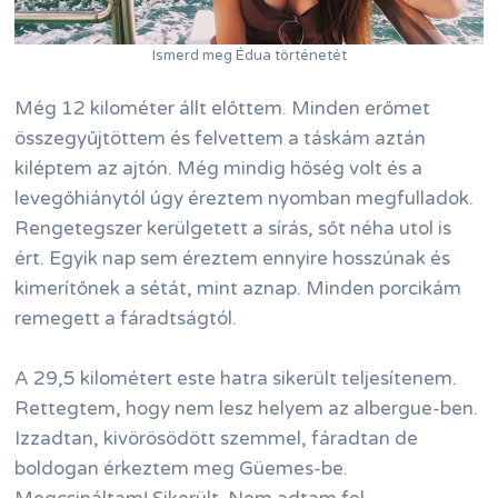
Ismerd meg Édua történetét
Még 12 kilométer állt előttem. Minden erőmet
összegyűjtöttem és felvettem a táskám aztán
kiléptem az ajtón. Még mindig hőség volt és a
levegőhiánytól úgy éreztem nyomban megfulladok.
Rengetegszer kerülgetett a sírás, sőt néha utol is
ért. Egyik nap sem éreztem ennyire hosszúnak és
kimerítőnek a sétát, mint aznap. Minden porcikám
remegett a fáradtságtól.
A 29,5 kilométert este hatra sikerült teljesítenem.
Rettegtem, hogy nem lesz helyem az albergue-ben.
Izzadtan, kivörösödött szemmel, fáradtan de
boldogan érkeztem meg Güemes-be.