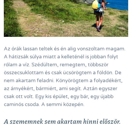
Az órák lassan teltek és én alig vonszoltam magam.
A hátizsák súlya miatt a kelleténél is jobban folyt
rólam a víz. Szédültem, remegtem, többször
összecsuklottam és csak ücsörögtem a földön. De
nem akartam feladni. Könyörögtem a folyadékért,
az árnyékért, bármiért, ami segít. Aztán egyszer
csak ott volt. Egy kis épület, egy bár, egy újabb
caminós csoda. A semmi közepén.
A szememnek sem akartam hinni először.