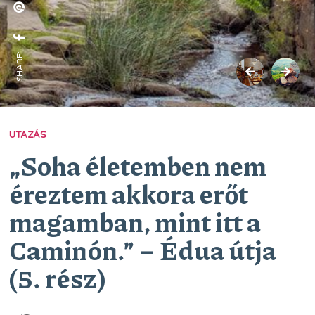
SHARE:
UTAZÁS
„Soha életemben nem
éreztem akkora erőt
magamban, mint itt a
Caminón.” − Édua útja
(5. rész)