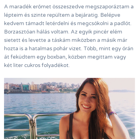
A maradék erőmet összeszedve megszaporáztam a
lépteim és szinte repültem a bejáratig. Belépve
kedvem támadt letérdelni és megcsókolni a padlót.
Borzasztóan hálás voltam. Az egyik pincér elém
sietett és levette a táskám miközben a másik már
hozta is a hatalmas pohár vizet. Több, mint egy órán
át feküdtem egy boxban, közben megittam vagy
két liter cukros folyadékot.