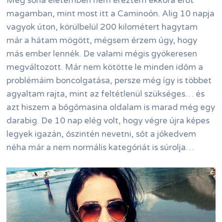
Még soha életemben nem éreztem ekkora erőt
magamban, mint most itt a Caminoón. Alig 10 napja
vagyok úton, körülbelül 200 kilométert hagytam
már a hátam mögött, mégsem érzem úgy, hogy
más ember lennék. De valami mégis gyökeresen
megváltozott. Már nem kötötte le minden időm a
problémáim boncolgatása, persze még így is többet
agyaltam rajta, mint az feltétlenül szükséges… és
azt hiszem a bőgőmasina oldalam is marad még egy
darabig. De 10 nap elég volt, hogy végre újra képes
legyek igazán, őszintén nevetni, sőt a jókedvem
néha már a nem normális kategóriát is súrolja…