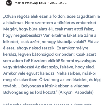
Molnár Péter,Vági Édua
2017.10.20.
„Olyan régóta élek ezen a földön. Sose tagadtam le
a hibáimat. Nem szeretem a tökéletes embereket.
Megéri, hogy búra alatt élj, csak mert attól félsz,
hogy megsebesülsz? Van értelme lakat alá zárni a
lelkedet, csak azért, nehogy kirabolja valaki? Éld az
életet, ahogy neked tetszik. És amikor mélyre
kerülsz, legyen bátorságod kimondani: Csak azért
sem adom fel! Kezdem elölről! Semmi nyavalygás
vagy siránkozás! Az élet szép, feltéve, hogy éled.
Amikor vele együtt haladsz. Néha sárban, máskor
meg rózsakertben. Őrizd meg az emlékeidet, és lépj
tovább… Bolyongás a létünk ebben a világban.
Bolyongás ég és föld között.” (Alkyoni Papadaki)