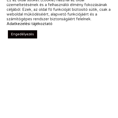
Ez az oldal sütiket (cookie) használ az oldal
üzemeltetésének és a felhasználói élmény fokozásának
céljából. Ezek, az oldal fő funkcióját biztosító sütik, csak a
weboldal működéséért, alapvető funkciójáért és a
számítógépes rendszer biztonságáért felelnek.
Adatkezelési tájékoztató
Engedélyezés