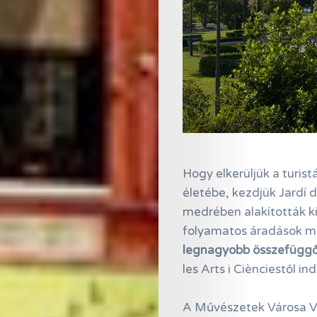
Hogy elkerüljük a turist
életébe, kezdjük Jardí d
medrében alakították ki,
folyamatos áradások mia
legnagyobb összefüggő
les Arts i Ciènciestől ind
A Művészetek Városa Val