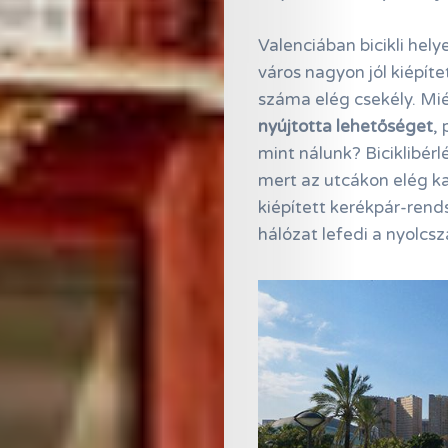
Valenciában bicikli hel
város nagyon jól kiépíte
száma elég csekély. Mié
nyújtotta lehetőséget
,
mint nálunk? Biciklibérl
mert az utcákon elég k
kiépített kerékpár-rend
hálózat lefedi a nyolcsz