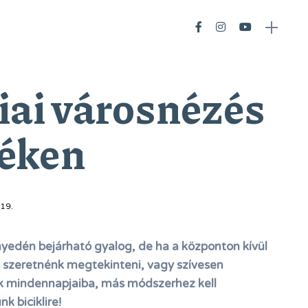
iai városnézés
réken
19.
yedén bejárható gyalog, de ha a központon kívül
s szeretnénk megtekinteni, vagy szívesen
ek mindennapjaiba, más módszerhez kell
k biciklire!