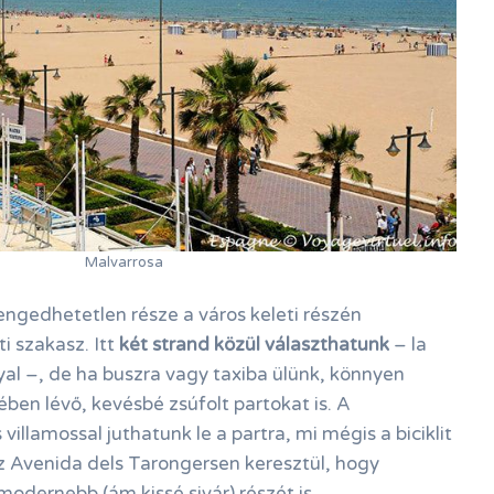
Malvarrosa
engedhetetlen része a város keleti részén
 szakasz. Itt
két strand közül választhatunk
– la
al –, de ha buszra vagy taxiba ülünk, könnyen
ében lévő, kevésbé zsúfolt partokat is. A
illamossal juthatunk le a partra, mi mégis a biciklit
z Avenida dels Tarongersen keresztül, hogy
modernebb (ám kissé sivár) részét is.