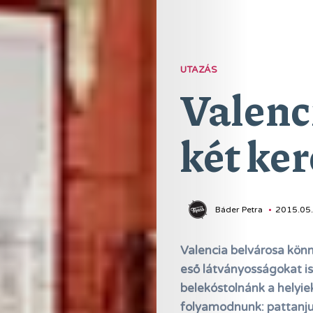
UTAZÁS
Valenc
két ke
Báder Petra
2015.05.
Valencia belvárosa könn
eső látványosságokat i
belekóstolnánk a helyi
folyamodnunk: pattanjun