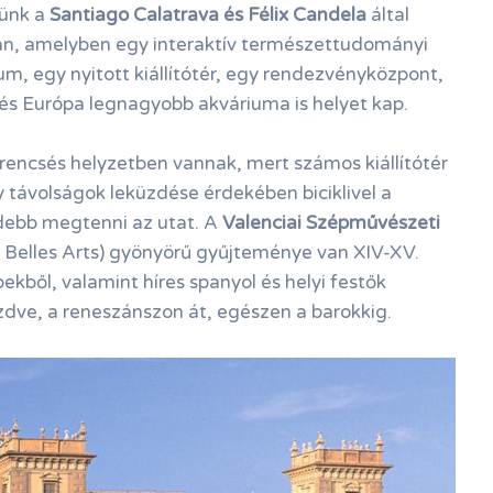
tünk a
Santiago Calatrava és Félix Candela
által
n, amelyben egy interaktív természettudományi
, egy nyitott kiállítótér, egy rendezvényközpont,
és Európa legnagyobb akváriuma is helyet kap.
ncsés helyzetben vannak, mert számos kiállítótér
 távolságok leküzdése érdekében biciklivel a
debb megtenni az utat. A
Valenciai Szépművészeti
Belles Arts) gyönyörű gyűjteménye van XIV-XV.
ekből, valamint híres spanyol és helyi festők
ezdve, a reneszánszon át, egészen a barokkig.