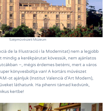
Szépművészeti Múzeum
 de la Il·lustració i la Modernitat) nem a legjobb
tt mindig a kerékpárutat kövessük, nem ajánlatos
s utcákban −, mégis érdemes betérni, mert a város
uper könyvesboltja van! A kortárs művészet
AM-ot ajánljuk (Institut Valencià d’Art Modern),
űveket láthatunk. Ha pihenni támad kedvünk,
nikus kertbe!