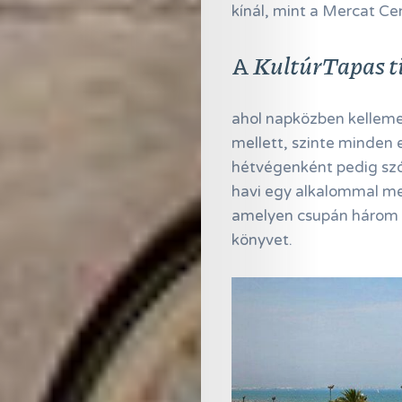
kínál, mint a Mercat Cen
A
KultúrTapas ti
ahol napközben kelleme
mellett, szinte minden 
hétvégenként pedig szól 
havi egy alkalommal me
amelyen csupán három e
könyvet.