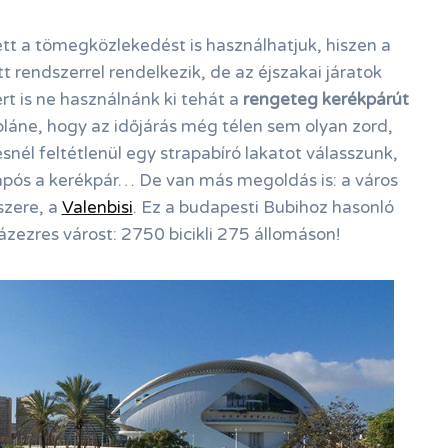
yett a tömegközlekedést is használhatjuk, hiszen a
tt rendszerrel rendelkezik, de az éjszakai járatok
rt is ne használnánk ki tehát a
rengeteg kerékpárút
 pláne, hogy az időjárás még télen sem olyan zord,
ésnél feltétlenül egy strapabíró lakatot válasszunk,
após a kerékpár… De van más megoldás is: a város
szere, a
Valenbisi
. Ez a budapesti Bubihoz hasonló
ázezres várost: 2750 bicikli 275 állomáson!