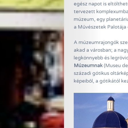
egész napot is eltölthe
tervezett komplexumba
múzeum, egy planetárium
a Művészetek Palotája 
A múzeumrajongók szere
akad a városban; a nagy
legkönnyebb és legrövi
Múzeumnak
(Museu de 
századi gótikus oltárkép
képeiből, a gótikától k