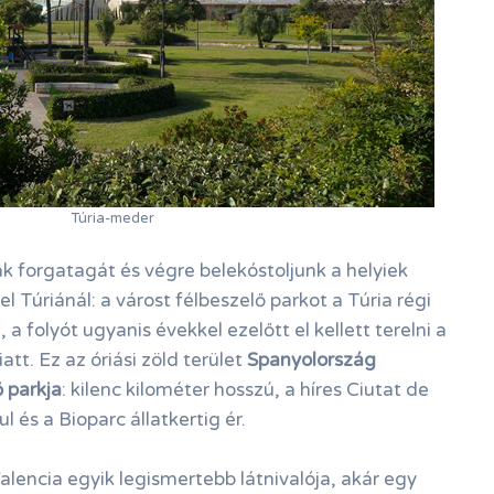
Túria-meder
ák forgatagát és végre belekóstoljunk a helyiek
el Túriánál: a várost félbeszelő parkot a Túria régi
 a folyót ugyanis évekkel ezelőtt el kellett terelni a
tt. Ez az óriási zöld terület
Spanyolország
 parkja
: kilenc kilométer hosszú, a híres Ciutat de
ul és a Bioparc állatkertig ér.
encia egyik legismertebb látnivalója, akár egy