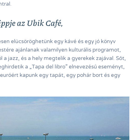
tral.
ppje az Ubik Café,
sen elücsöröghetünk egy kávé és egy jó könyv
estére ajánlanak valamilyen kulturális programot,
a jazz, és a hely megtelik a gyerekek zajával. Sőt,
ghirdetik a „Tapa del libro” elnevezésű eseményt,
uróért kapunk egy tapát, egy pohár bort és egy