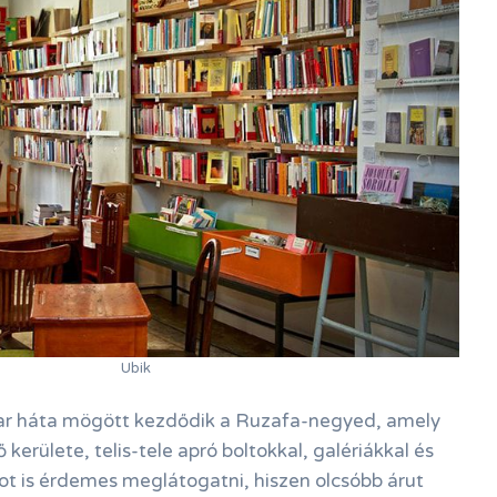
Ubik
ar háta mögött kezdődik a Ruzafa-negyed, amely
 kerülete, telis-tele apró boltokkal, galériákkal és
cot is érdemes meglátogatni, hiszen olcsóbb árut