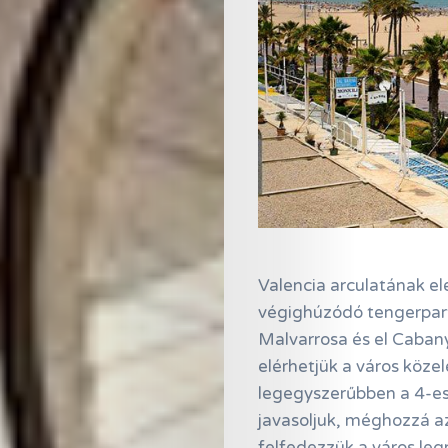
Valencia arculatának el
végighúzódó tengerparti
Malvarrosa és el Cabany
elérhetjük a város közel
legegyszerűbben a 4-es v
javasoljuk, méghozzá a
felfedezzük a város leg