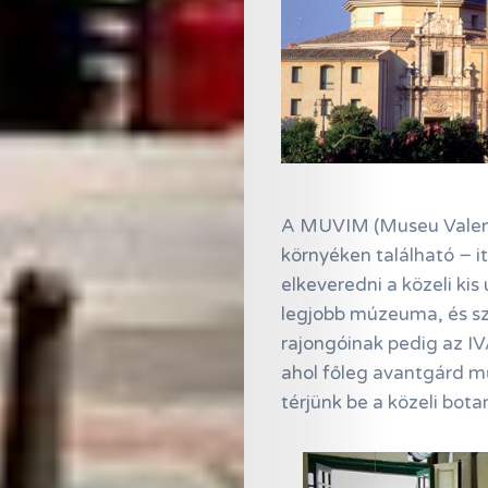
Online
Magazin
A MUVIM (Museu Valencià
környéken található − i
Hírlevél
elkeveredni a közeli ki
Kapcsolat
legjobb múzeuma, és sz
rajongóinak pedig az IV
Adatkezelés
ahol főleg avantgárd m
térjünk be a közeli bota
Search