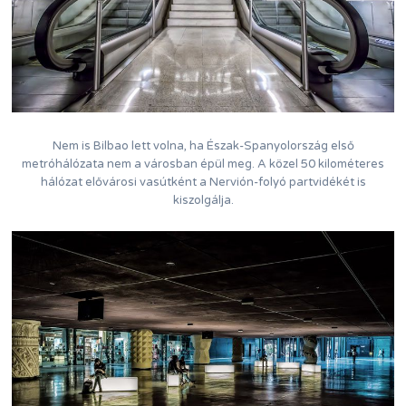
Nem is Bilbao lett volna, ha Észak-Spanyolország első
metróhálózata nem a városban épül meg. A közel 50 kilométeres
hálózat elővárosi vasútként a Nervión-folyó partvidékét is
kiszolgálja.