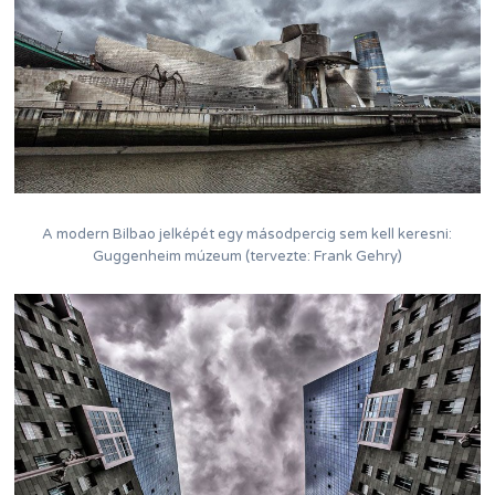
A modern Bilbao jelképét egy másodpercig sem kell keresni:
Guggenheim múzeum (tervezte: Frank Gehry)