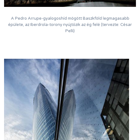
A Pedro Arrupe-gyalogoshíd mögött Baszkföld legmagasabb
épülete, az Iberdrola-torony nyújtózik az ég felé (tervezte: César
Pelli)