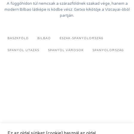
A függőhídon túl nemcsak a szárazföldnek szakad vége, hanem a
modern Bilbao látképe is ködbe vész: Getxo kikötője a Vizcayai-öböl
partján.
BASZKFÖLD
BILBAO
ÉSZAK-SPANYOLORSZÁG
SPANYOL UTAZÁS
SPANYOL VÁROSOK
SPANYOLORSZÁG
Ez az oldal sütiket (cookie) használ az oldal