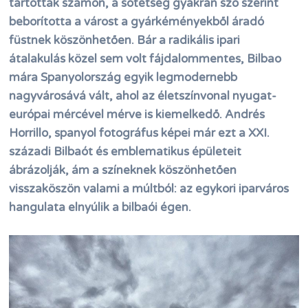
tartották számon, a sötétség gyakran szó szerint
beborította a várost a gyárkéményekből áradó
füstnek köszönhetően. Bár a radikális ipari
átalakulás közel sem volt fájdalommentes, Bilbao
mára Spanyolország egyik legmodernebb
nagyvárosává vált, ahol az életszínvonal nyugat-
európai mércével mérve is kiemelkedő. Andrés
Horrillo, spanyol fotográfus képei már ezt a XXI.
századi Bilbaót és emblematikus épületeit
ábrázolják, ám a színeknek köszönhetően
visszaköszön valami a múltból: az egykori iparváros
hangulata elnyúlik a bilbaói égen.