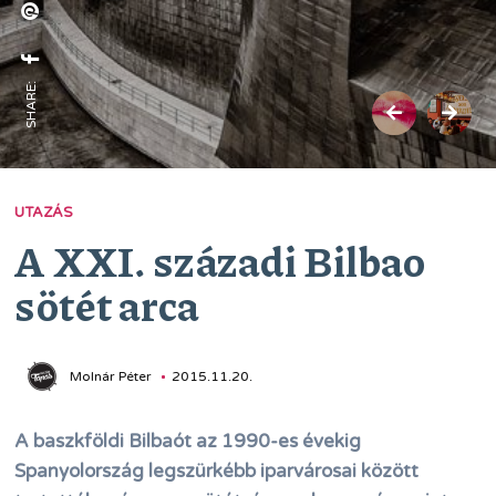
SHARE:
UTAZÁS
A XXI. századi Bilbao
sötét arca
Molnár Péter
2015.11.20.
A baszkföldi Bilbaót az 1990-es évekig
Spanyolország legszürkébb iparvárosai között