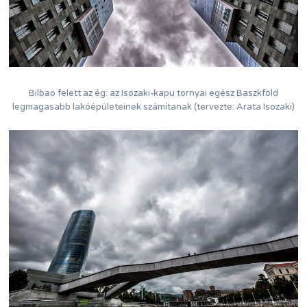
Bilbao felett az ég: az Isozaki-kapu tornyai egész Baszkföld
legmagasabb lakóépületeinek számítanak (tervezte: Arata Isozaki)