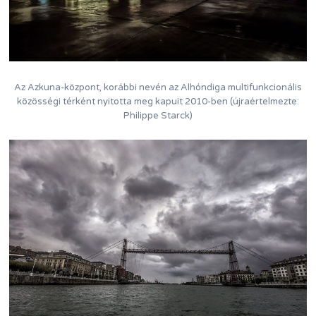
Az Azkuna-központ, korábbi nevén az Alhóndiga multifunkcionális
közösségi térként nyitotta meg kapuit 2010-ben (újraértelmezte:
Philippe Starck)