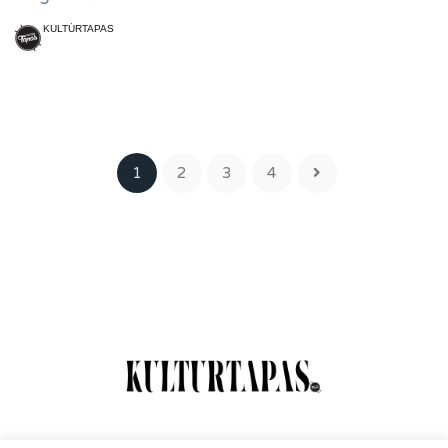
KULTÚRTAPAS
1
2
3
4