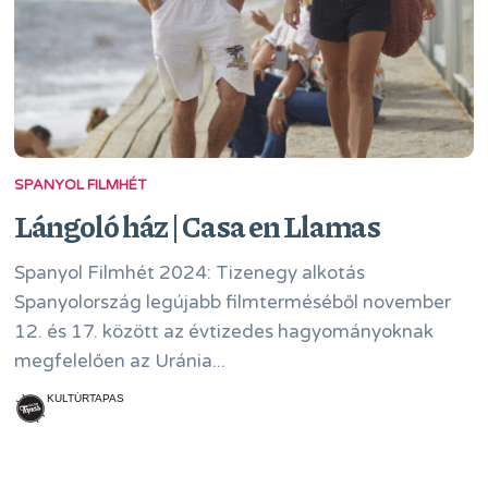
SPANYOL FILMHÉT
Lángoló ház | Casa en Llamas
Spanyol Filmhét 2024: Tizenegy alkotás
Spanyolország legújabb filmterméséből november
12. és 17. között az évtizedes hagyományoknak
megfelelően az Uránia...
KULTÚRTAPAS