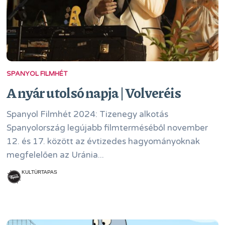
SPANYOL FILMHÉT
A nyár utolsó napja | Volveréis
Spanyol Filmhét 2024: Tizenegy alkotás
Spanyolország legújabb filmterméséből november
12. és 17. között az évtizedes hagyományoknak
megfelelően az Uránia...
KULTÚRTAPAS