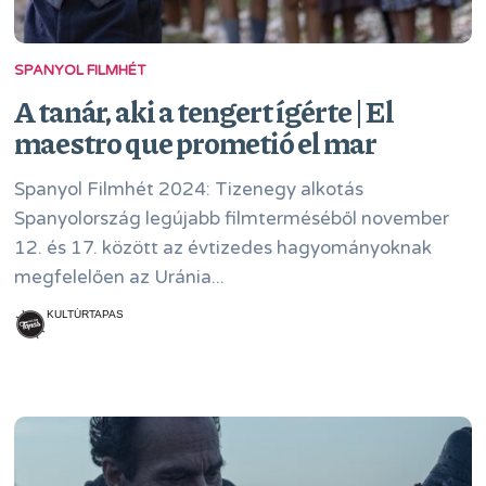
SPANYOL FILMHÉT
A tanár, aki a tengert ígérte | El
maestro que prometió el mar
Spanyol Filmhét 2024: Tizenegy alkotás
Spanyolország legújabb filmterméséből november
12. és 17. között az évtizedes hagyományoknak
megfelelően az Uránia...
KULTÚRTAPAS