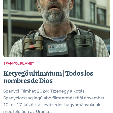
SPANYOL FILMHÉT
Ketyegő ultimátum | Todos los
nombres de Dios
Spanyol Filmhét 2024: Tizenegy alkotás
Spanyolország legújabb filmterméséből november
12. és 17. között az évtizedes hagyományoknak
megfelelően az Uránia...