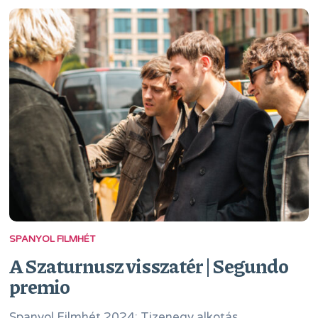
SPANYOL FILMHÉT
A Szaturnusz visszatér | Segundo
premio
Spanyol Filmhét 2024: Tizenegy alkotás