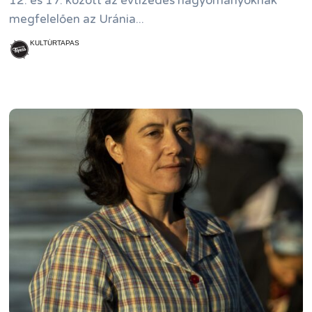
12. és 17. között az évtizedes hagyományoknak
megfelelően az Uránia...
KULTÚRTAPAS