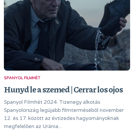
SPANYOL FILMHÉT
Hunyd le a szemed | Cerrar los ojos
Spanyol Filmhét 2024: Tizenegy alkotás
Spanyolország legújabb filmterméséből november
12. és 17. között az évtizedes hagyományoknak
megfelelően az Uránia...