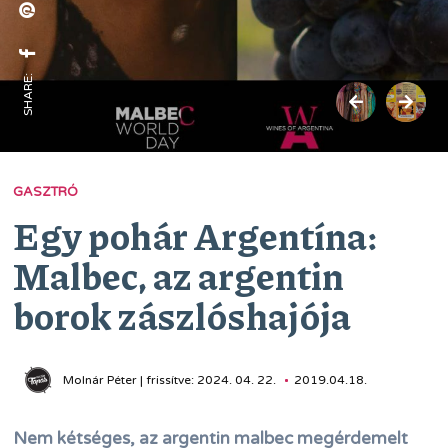
SHARE:
GASZTRÓ
Egy pohár Argentína:
Malbec, az argentin
borok zászlóshajója
Molnár Péter | frissítve: 2024. 04. 22.
2019.04.18.
Nem kétséges, az argentin malbec megérdemelt