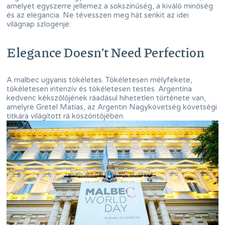
amelyet egyszerre jellemez a sokszínűség, a kiváló minőség
és az elegancia. Ne tévesszen meg hát senkit az idei
világnap szlogenje:
Elegance Doesn’t Need Perfection
A malbec ugyanis tökéletes. Tökéletesen mélyfekete,
tökéletesen intenzív és tökéletesen testes. Argentína
kedvenc kékszőlőjének ráadásul hihetetlen története van,
amelyre Gretel Matías, az Argentin Nagykövetség követségi
titkára világított rá köszöntőjében.