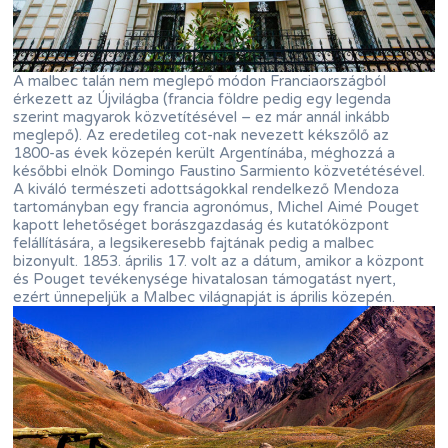
A malbec talán nem meglepő módon Franciaországból
érkezett az Újvilágba (francia földre pedig egy legenda
szerint magyarok közvetítésével – ez már annál inkább
meglepő). Az eredetileg cot-nak nevezett kékszőlő az
1800-as évek közepén került Argentínába, méghozzá a
későbbi elnök Domingo Faustino Sarmiento közvetétésével.
A kiváló természeti adottságokkal rendelkező Mendoza
tartományban egy francia agronómus, Michel Aimé Pouget
kapott lehetőséget borászgazdaság és kutatóközpont
felállítására, a legsikeresebb fajtának pedig a malbec
bizonyult. 1853. április 17. volt az a dátum, amikor a központ
és Pouget tevékenysége hivatalosan támogatást nyert,
ezért ünnepeljük a Malbec világnapját is április közepén.