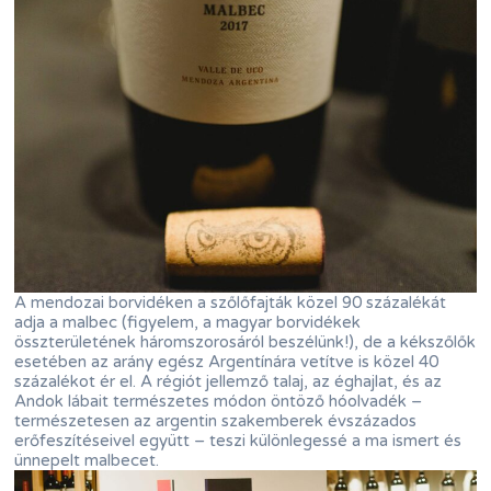
A mendozai borvidéken a szőlőfajták közel 90 százalékát
adja a malbec (figyelem, a magyar borvidékek
összterületének háromszorosáról beszélünk!), de a kékszőlők
esetében az arány egész Argentínára vetítve is közel 40
százalékot ér el. A régiót jellemző talaj, az éghajlat, és az
Andok lábait természetes módon öntöző hóolvadék –
természetesen az argentin szakemberek évszázados
erőfeszítéseivel együtt – teszi különlegessé a ma ismert és
ünnepelt malbecet.