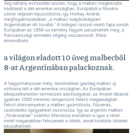
Alig néhány évtizeddel azután, hogy a malbec megkezdte
hódítását a dél-amerikai országban, Európából a filoxéra
szinte teljesen kipusztította, így Horkay András
megfogalmazásában „a malbec tulajdonképpen
Argentínában élt tovább.” A hideget rosszul viselő fajta sorsát
Európában az 1956-os kemény fagyok pecsételték meg, a
franciaországi termelés végleg visszaszorult. Mára
elmondható:
a világon eladott 10 üveg malbecből
8-at Argentínában palackoznak.
A hagyományosan mély, tanninokban gazdag malbec új
otthonra lelt a dél-amerikai országban. Az Európában
elképzelhetetlen természeti adottságokat, az Andok lábainál
gyakran 1000 méteres tengerszint feletti magasságban
fekvő ültetvényeket a malbec gyümölcsös, fűszeres,
csokoládés ízjegyekkel viszonozza. Így az argentin malbec
„fővárosának” számító Mendoza esetében is igaz a tétel:
minél magasabban fekszenek a tőkék, annál kiválóbb tételek
készülhetnek.