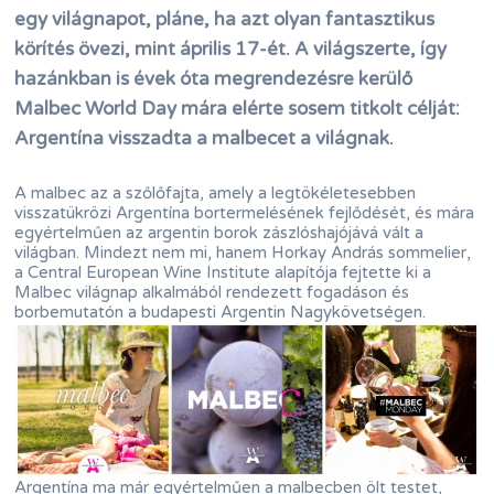
egy világnapot, pláne, ha azt olyan fantasztikus
körítés övezi, mint április 17-ét. A világszerte, így
hazánkban is évek óta megrendezésre kerülő
Malbec World Day mára elérte sosem titkolt célját:
Argentína visszadta a malbecet a világnak.
A malbec az a szőlőfajta, amely a legtökéletesebben
visszatükrözi Argentína bortermelésének fejlődését, és mára
egyértelműen az argentin borok zászlóshajójává vált a
világban. Mindezt nem mi, hanem Horkay András sommelier,
a Central European Wine Institute alapítója fejtette ki a
Malbec világnap alkalmából rendezett fogadáson és
borbemutatón a budapesti Argentin Nagykövetségen.
Argentína ma már egyértelműen a malbecben ölt testet,