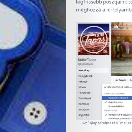
legfrissebb posztjaink t
méghozzá a hírfolyamba
Az “alapértelmezés” mellett