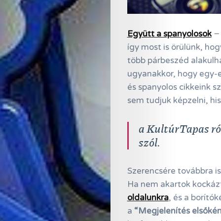
Együtt a spanyolosok
− 
így most is örülünk, h
több párbeszéd alakulha
Online
ugyanakkor, hogy egy-eg
és spanyolos cikkeink sz
Magazin
sem tudjuk képzelni, hi
Hírlevél
a KultúrTapas ról
Kapcsolat
szól.
Adatkezelés
Szerencsére továbbra is
Ha nem akartok kockázta
Search
oldalunkra
, és a borító
a
“Megjelenítés elsőként