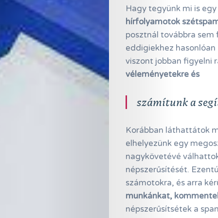
Hagy tegyünk mi is egy 
hírfolyamotok szétspam
posztnál továbbra sem f
eddigiekhez hasonlóan h
viszont jobban figyelni 
véleményetekre és
számítunk a segí
Korábban láthattátok má
elhelyezünk egy megosz
nagykövetévé válhattok
népszerűsítését. Ezentú
számotokra, és arra ké
munkánkat, kommentekke
népszerűsítsétek a span