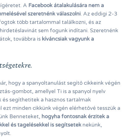
ígéretet. A
Facebook átalakulására nem a
melésével szeretnénk válaszolni
. Az eddigi 2-3
ogtok több tartalommal találkozni, és az
irdetéslavinát sem fogunk indítani. Szeretnénk
rátok, továbbra is
kíváncsiak vagyunk a
tségetekre.
r, hogy a spanyoltanulást segítő cikkeink végén
tás-gombot, amellyel Ti is a spanyol nyelv
 és segíthetitek a hasznos tartalmak
l ezt minden cikkünk végén elérhetővé tesszük a
rünk Benneteket,
hogyha fontosnak érzitek a
l és tagelésekkel is segítsetek
nekünk,
yolt.