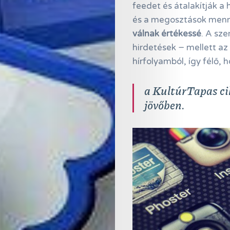
feedet és átalakítják a 
és a megosztások menn
válnak értékessé
. A sz
hirdetések − mellett az 
hírfolyamból, így félő, 
a KultúrTapas cik
jövőben.