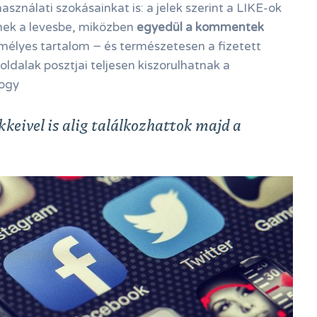
használati szokásainkat is: a jelek szerint a LIKE-ok
ek a levesbe, miközben
egyedül a kommentek
emélyes tartalom − és természetesen a fizetett
oldalak posztjai teljesen kiszorulhatnak a
hogy
keivel is alig találkozhattok majd a