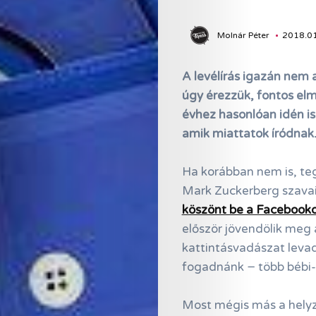
Molnár Péter
2018.01
A levélírás igazán nem 
úgy érezzük, fontos el
évhez hasonlóan idén is
amik miattatok íródnak.
Ha korábban nem is, te
Mark Zuckerberg szavai
köszönt be a Facebook
először jövendölik meg a 
kattintásvadászat levad
fogadnánk − több bébi-
Most mégis más a helyz