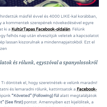
hirdettük másfél évvel és 4000 LIKE-kal korábban,
ogy a kommentek szerepének növekedésével egyre
t ki a
KultúrTapas Facebook-oldalán
. Félünk
y felhős nap után elveszítjük veletek a kapcsolatot
ép lassan kiszorulnak a mindennapjaitokból. Ezt el
szen
atok és rólunk, egyszóval a spanyolosokról
 Ti döntitek el, hogy szeretnétek-e velünk maradni!
tni és lemaradni rólunk, kattintsatok a
Facebook-
képünk
“Követed” (Following) fül
alatt megtaláljátok
” (See first)
pontot. Amennyiben ezt kijelölitek, a