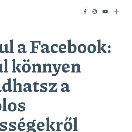
ul a Facebook:
l könnyen
dhatsz a
los
sségekről