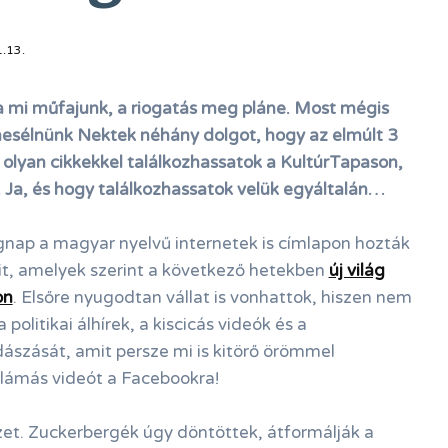
.13.
a mi műfajunk, a riogatás meg pláne. Most mégis
mesélnünk Nektek néhány dolgot, hogy az elmúlt 3
 olyan cikkekkel találkozhassatok a KultúrTapason,
 Ja, és hogy találkozhassatok velük egyáltalán…
gnap a magyar nyelvű internetek is címlapon hozták
t, amelyek szerint a következő hetekben
új világ
on
. Elsőre nyugodtan vállat is vonhattok, hiszen nem
politikai álhírek, a kiscicás videók és a
ászását, amit persze mi is kitörő örömmel
lámás videót a Facebookra!
et. Zuckerbergék úgy döntöttek, átformálják a