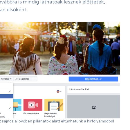
ovábbra is mindig láthatóak lesznek előttetek,
n elsőként.
 sajnos a jövőben pillanatok alatt eltűnhetünk a hírfolyamodból