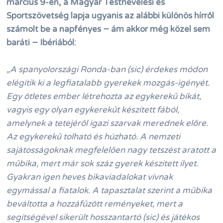
március 9-én, a Magyar Testnevelési és
Sportszövetség lapja ugyanis az alábbi különös hírről
számolt be a napfényes − ám akkor még közel sem
baráti − Ibériából:
„A spanyolországi Ronda-ban (sic) érdekes módon
elégítik ki a legfiatalabb gyerekek mozgás-igényét.
Egy ötletes ember létrehozta az egykerekű bikát,
vagyis egy olyan egykerekűt készített fából,
amelynek a tetejéről igazi szarvak merednek előre.
Az egykerekű tolható és húzható. A nemzeti
sajátosságoknak megfelelően nagy tetszést aratott a
műbika, mert már sok száz gyerek készített ilyet.
Gyakran igen heves bikaviadalokat vívnak
egymással a fiatalok. A tapasztalat szerint a műbika
beváltotta a hozzáfűzött reményeket, mert a
segítségével sikerült hosszantartó (sic) és játékos