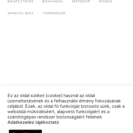
BIKAFUTTATÁS
BIKAVIADAL
MATADOR
RONDA
SPANYOL BIKA
TORREÁDOR
Ez az oldal sütiket (cookie) használ az oldal
üzemeltetésének és a felhasználói élmény fokozásának
céljából. Ezek, az oldal fő funkcióját biztosító sütik, csak a
weboldal működéséért, alapvető funkciójáért és a
számítógépes rendszer biztonságáért felelnek.
Adatkezelési tájékoztató