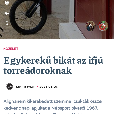
SHARE:
KÖZÉLET
Egykerekű bikát az ifjú
torreádoroknak
Molnár Péter
2016.01.19.
Alighanem kikerekedett szemmel csukták össze
kedvenc napilapjukat a Népsport olvasói 1967.