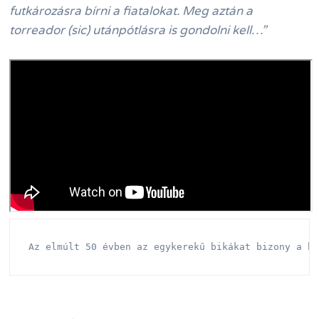
futkározásra bírni a fiatalokat. Meg aztán a
torreador (sic) utánpótlásra is gondolni kell…”
Az elmúlt 50 évben az egykerekű bikákat bizony a h