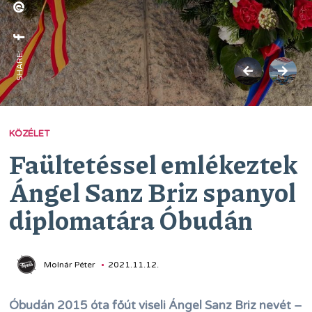
SHARE:
KÖZÉLET
Faültetéssel emlékeztek
Ángel Sanz Briz spanyol
diplomatára Óbudán
Molnár Péter
2021.11.12.
Óbudán 2015 óta főút viseli Ángel Sanz Briz nevét –