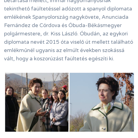
betartása mellett, immár hagyományosnak
tekinthető faültetéssel adózott a spanyol diplomata
emlékének Spanyolország nagykövete, Anunciada
Fernández de Córdova és Óbuda-Békásmegyer
polgármestere, dr. Kiss László. Óbudán, az egykori
diplomata nevét 2015 óta viselő út mellett található
emlékműnél ugyanis az elmúlt években szokássá
vált, hogy a koszorúzást faültetés egészíti ki.