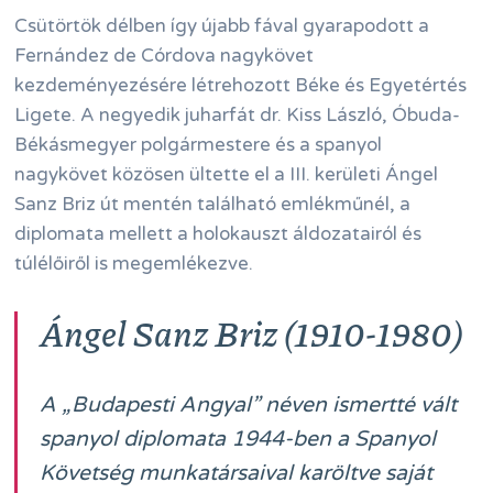
Csütörtök délben így újabb fával gyarapodott a
Fernández de Córdova nagykövet
kezdeményezésére létrehozott Béke és Egyetértés
Ligete. A negyedik juharfát dr. Kiss László, Óbuda-
Békásmegyer polgármestere és a spanyol
nagykövet közösen ültette el a III. kerületi Ángel
Sanz Briz út mentén található emlékműnél, a
diplomata mellett a holokauszt áldozatairól és
túlélőiről is megemlékezve.
Ángel Sanz Briz (1910-1980)
A „Budapesti Angyal” néven ismertté vált
spanyol diplomata 1944-ben a Spanyol
Követség munkatársaival karöltve saját