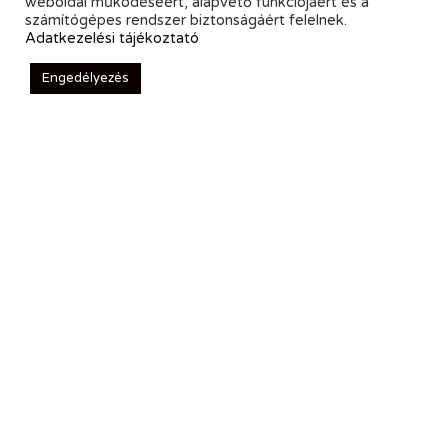
weboldal működéséért, alapvető funkciójáért és a
számítógépes rendszer biztonságáért felelnek.
Adatkezelési tájékoztató
Engedélyezés