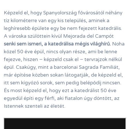
Képzeld el, hogy Spanyolország fővárosától néhány
tíz kilométerre van egy kis település, aminek a
leghíresebb épülete egy be nem fejezett katedrális.
A városka szülöttein kívül Mejorada del Campót
senki sem ismeri, a katedrálisa mégis világhírű.
Noha
közel 50 éve épül, nincs olyan része, ami be lenne
fejezve, hiszen − képzeld csak el − tervrajzok nélkül
épül. Csakúgy, mint a barcelonai Sagrada Familiát,
már építése közben sokan látogatják, de képzeld el,
itt sem kígyózó sorok, sem pedig belépődíj nincsen.
És most képzeld el, hogy ezt a katedrálist 50 éve
egyedül építi egy férfi, aki fiatalon úgy döntött, az
Istennek szenteli az életét.