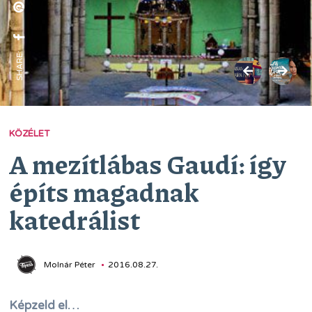
SHARE:
KÖZÉLET
A mezítlábas Gaudí: így
építs magadnak
katedrálist
Molnár Péter
2016.08.27.
Képzeld el…