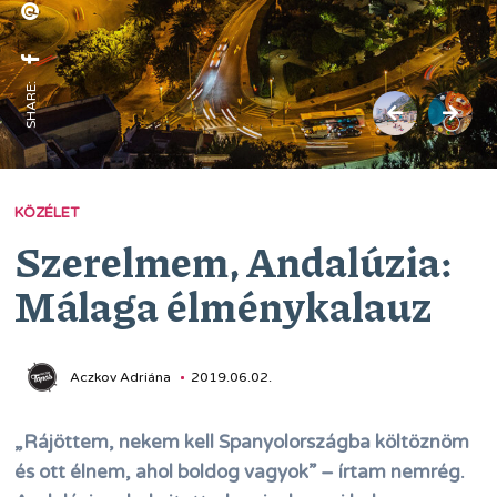
SHARE:
KÖZÉLET
Szerelmem, Andalúzia:
Málaga élménykalauz
Aczkov Adriána
2019.06.02.
„Rájöttem, nekem kell Spanyolországba költöznöm
és ott élnem, ahol boldog vagyok” – írtam nemrég.