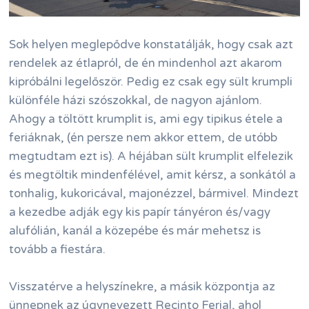
Sok helyen meglepődve konstatálják, hogy csak azt
rendelek az étlapról, de én mindenhol azt akarom
kipróbálni legelőször. Pedig ez csak egy sült krumpli
különféle házi szószokkal, de nagyon ajánlom.
Ahogy a töltött krumplit is, ami egy tipikus étele a
feriáknak, (én persze nem akkor ettem, de utóbb
megtudtam ezt is). A héjában sült krumplit elfelezik
és megtöltik mindenfélével, amit kérsz, a sonkától a
tonhalig, kukoricával, majonézzel, bármivel. Mindezt
a kezedbe adják egy kis papír tányéron és/vagy
alufólián, kanál a közepébe és már mehetsz is
tovább a fiestára.
Visszatérve a helyszínekre, a másik központja az
ünnepnek az úgynevezett Recinto Ferial, ahol