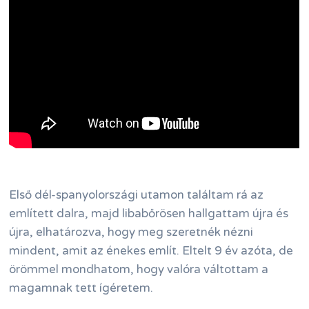
Első dél-spanyolországi utamon találtam rá az
említett dalra, majd libabőrösen hallgattam újra és
újra, elhatározva, hogy meg szeretnék nézni
mindent, amit az énekes említ. Eltelt 9 év azóta, de
örömmel mondhatom, hogy valóra váltottam a
magamnak tett ígéretem.