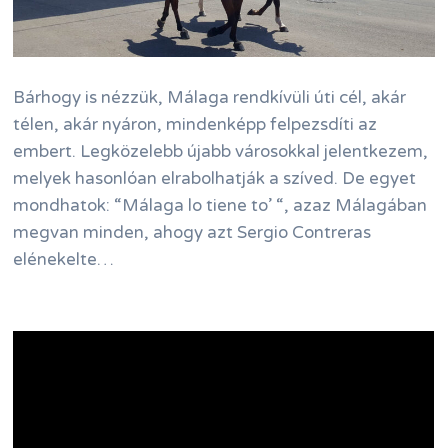
Bárhogy is nézzük, Málaga rendkívüli úti cél, akár
télen, akár nyáron, mindenképp felpezsdíti az
embert. Legközelebb újabb városokkal jelentkezem,
melyek hasonlóan elrabolhatják a szíved. De egyet
mondhatok: “Málaga lo tiene to’ “, azaz Málagában
megvan minden, ahogy azt Sergio Contreras
elénekelte…