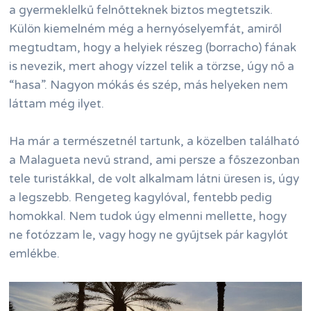
a gyermeklelkű felnőtteknek biztos megtetszik.
Külön kiemelném még a hernyóselyemfát, amiről
megtudtam, hogy a helyiek részeg (borracho) fának
is nevezik, mert ahogy vízzel telik a törzse, úgy nő a
“hasa”. Nagyon mókás és szép, más helyeken nem
láttam még ilyet.
Ha már a természetnél tartunk, a közelben található
a Malagueta nevű strand, ami persze a főszezonban
tele turistákkal, de volt alkalmam látni üresen is, úgy
a legszebb. Rengeteg kagylóval, fentebb pedig
homokkal. Nem tudok úgy elmenni mellette, hogy
ne fotózzam le, vagy hogy ne gyűjtsek pár kagylót
emlékbe.