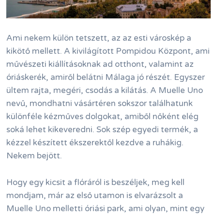
Ami nekem külön tetszett, az az esti városkép a
kikötő mellett. A kivilágított Pompidou Központ, ami
művészeti kiállításoknak ad otthont, valamint az
óriáskerék, amiről belátni Málaga jó részét. Egyszer
ültem rajta, megéri, csodás a kilátás. A Muelle Uno
nevű, mondhatni vásártéren sokszor találhatunk
különféle kézműves dolgokat, amiből nőként elég
soká lehet kikeveredni. Sok szép egyedi termék, a
kézzel készített ékszerektől kezdve a ruhákig.
Nekem bejött.
Hogy egy kicsit a flóráról is beszéljek, meg kell
mondjam, már az első utamon is elvarázsolt a
Muelle Uno melletti óriási park, ami olyan, mint egy