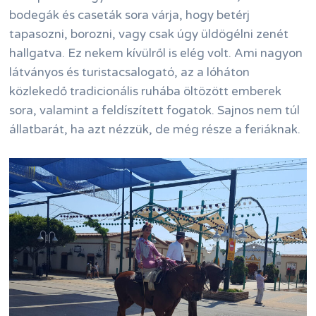
bodegák és caseták sora várja, hogy betérj
tapasozni, borozni, vagy csak úgy üldögélni zenét
hallgatva. Ez nekem kívülről is elég volt. Ami nagyon
látványos és turistacsalogató, az a lóháton
közlekedő tradicionális ruhába öltözött emberek
sora, valamint a feldíszített fogatok. Sajnos nem túl
állatbarát, ha azt nézzük, de még része a feriáknak.