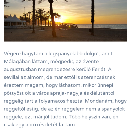
Végére hagytam a legspanyolabb dolgot, amit
Málagában láttam, mégpedig az évente
augusztusban megrendezésre kerülő Feriát. A
sevillai az álmom, de már ettől is szerencsésnek
éreztem magam, hogy láthatom, mikor ünnepi
pöttyöst ölt a város apraja-nagyja és délutántól
reggelig tart a folyamatos fieszta. Mondanám, hogy
reggeltől estig, de az én reggelem nem a spanyolok
reggele, ezt már jól tudom. Több helyszín van, én
csak egy apró részletét láttam.