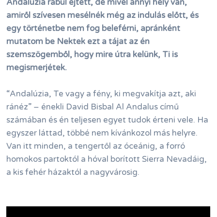
Andalúzia rabul ejtett, de mivel annyi hely van,
amiről szívesen mesélnék még az indulás előtt, és
egy történetbe nem fog beleférni, apránként
mutatom be Nektek ezt a tájat az én
szemszögemből, hogy mire útra kelünk, Ti is
megismerjétek.
“Andalúzia, Te vagy a fény, ki megvakítja azt, aki
ránéz” – énekli David Bisbal Al Andalus című
számában és én teljesen egyet tudok érteni vele. Ha
egyszer láttad, többé nem kívánkozol más helyre.
Van itt minden, a tengertől az óceánig, a forró
homokos partoktól a hóval borított Sierra Nevadáig,
a kis fehér házaktól a nagyvárosig.