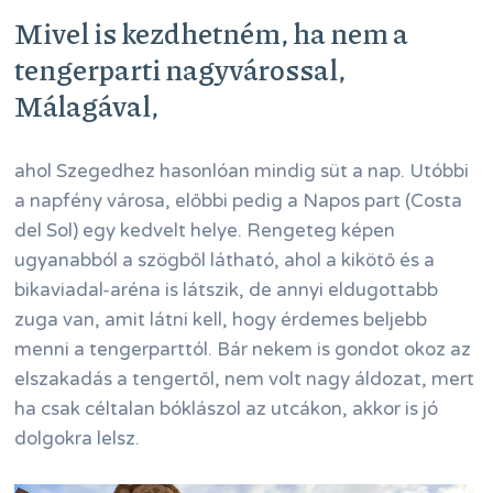
Mivel is kezdhetném, ha nem a
tengerparti nagyvárossal,
Málagával,
ahol Szegedhez hasonlóan mindig süt a nap. Utóbbi
a napfény városa, előbbi pedig a Napos part (Costa
del Sol) egy kedvelt helye. Rengeteg képen
ugyanabból a szögből látható, ahol a kikötő és a
bikaviadal-aréna is látszik, de annyi eldugottabb
zuga van, amit látni kell, hogy érdemes beljebb
menni a tengerparttól. Bár nekem is gondot okoz az
elszakadás a tengertől, nem volt nagy áldozat, mert
ha csak céltalan bóklászol az utcákon, akkor is jó
dolgokra lelsz.