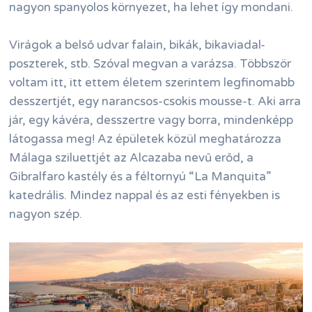
nagyon spanyolos környezet, ha lehet így mondani.
Virágok a belső udvar falain, bikák, bikaviadal-
poszterek, stb. Szóval megvan a varázsa. Többször
voltam itt, itt ettem életem szerintem legfinomabb
desszertjét, egy narancsos-csokis mousse-t. Aki arra
jár, egy kávéra, desszertre vagy borra, mindenképp
látogassa meg! Az épületek közül meghatározza
Málaga sziluettjét az Alcazaba nevű erőd, a
Gibralfaro kastély és a féltornyú “La Manquita”
katedrális. Mindez nappal és az esti fényekben is
nagyon szép.