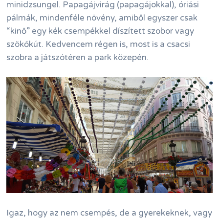
minidzsungel. Papagájvirág (papagájokkal), óriási
pálmák, mindenféle növény, amiből egyszer csak
“kinő” egy kék csempékkel díszített szobor vagy
szökőkút. Kedvencem régen is, most is a csacsi
szobra a játszótéren a park közepén.
Igaz, hogy az nem csempés, de a gyerekeknek, vagy