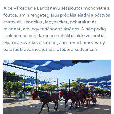
A belvárosban a Larios nevű sétálóutca mondhatni a
főutca, amin rengeteg árus próbálja eladni a pöttyös
csatokat, kendőket, legyezőket, poharakat és
mindent, ami egy feriához szükséges. A nép pedig
csak hömpölyög flamenco ruhákba öltözve, próbál
eljutni a következő sátorig, ahol némi borhoz vagy
patatas bravashoz juthat. Utóbbi a kedvencem.