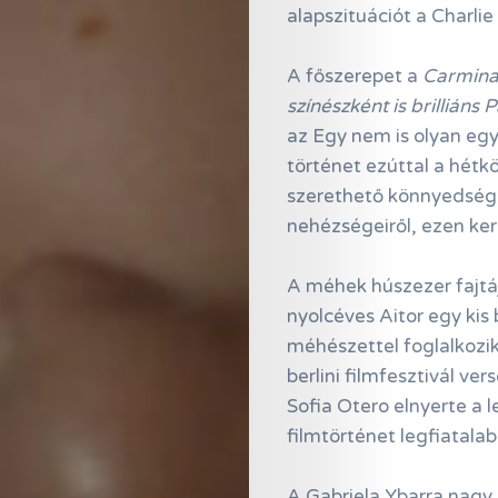
alapszituációt a Charli
A főszerepet a
Carmina 
színészként is brilliáns 
az Egy nem is olyan egy
történet ezúttal a hétk
Online
szerethető könnyedségg
Magazin
nehézségeiről, ezen ker
Hírlevél
A méhek húszezer fajtá
Kapcsolat
nyolcéves Aitor egy kis
méhészettel foglalkozik.
Adatkezelés
berlini filmfesztivál ve
Sofia Otero elnyerte a l
filmtörténet legfiatalab
Search
A Gabriela Ybarra nagy 