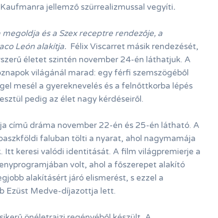
e Kaufmanra jellemző szürrealizmussal vegyíti
.
megoldja és a Szex receptre rendezője, a
Paco León alakítja.
Félix Viscarret másik rendezését,
szerű életet szintén november 24-én láthatjuk. A
öznapok világánál marad: egy férfi szemszögéből
el mesél a gyereknevelés és a felnőttkorba lépés
esztül pedig az élet nagy kérdéseiről.
ja című dráma november 22-én és 25-én látható. A
 baszkföldi faluban tölti a nyarat, ahol nagymamája
 Itt keresi valódi identitását. A film világpremierje a
rsenyprogramjában volt, ahol a főszerepet alakító
egjobb alakításért járó elismerést, s ezzel a
b Ezüst Medve-díjazottja lett.
sikerű önéletrajzi regényéből készült, A