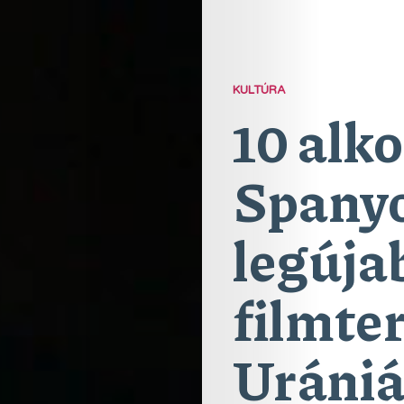
KULTÚRA
10 alk
Spany
legúja
filmte
Uráni