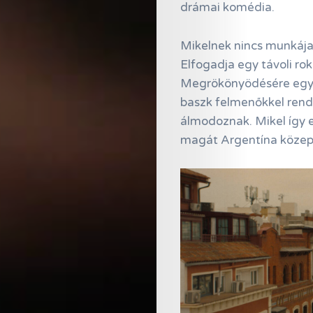
drámai komédia.
Mikelnek nincs munkája,
Elfogadja egy távoli ro
Megrökönyödésére egy I
baszk felmenőkkel rende
álmodoznak. Mikel így e
magát Argentína közep