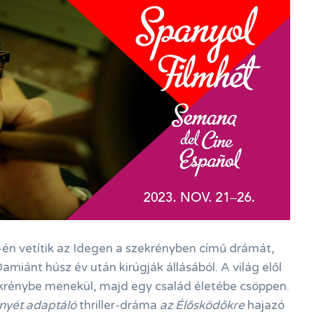
n vetítik az Idegen a szekrényben című drámát,
miánt húsz év után kirúgják állásából. A világ elől
krénybe menekül, majd egy család életébe csöppen.
nyét adaptáló
thriller-dráma
az Élősködőkre
hajazó