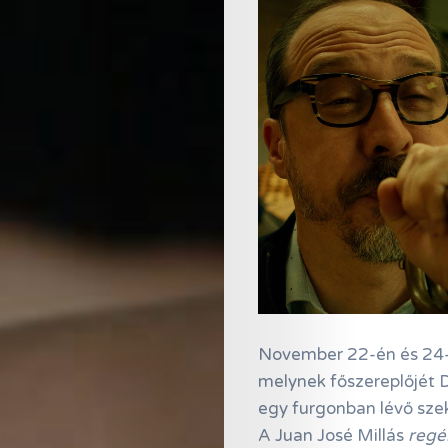
November 22-én és 24-é
melynek főszereplőjét Da
egy furgonban lévő sze
A Juan José Millás
regé