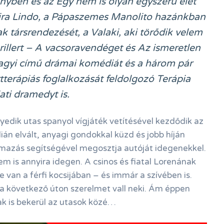
nyben és az Egy nem is olyan egyszerű élet
vira Lindo, a Pápaszemes Manolito hazánkban
ak társrendezését, a Valaki, aki törődik velem
hrillert – A vacsoravendéget és Az ismeretlen
nagyi című drámai komédiát és a három pár
terápiás foglalkozását feldolgozó Terápia
ati dramedyt is.
dik utas spanyol vígjáték vetítésével kezdődik az
lián elvált, anyagi gondokkal küzd és jobb híján
lmazás segítségével megosztja autóját idegenekkel.
em is annyira idegen. A csinos és fiatal Lorenának
 van a férfi kocsijában – és immár a szívében is.
y a következő úton szerelmet vall neki. Ám éppen
k is bekerül az utasok közé…