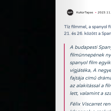
KultúrTapas
2023.11.
Tíz filmmel, a spanyol 
21. és 26. között a Spa
A budapesti Spany
filmünnepének nyit
spanyol film egyi
vígjátéka, A negy
fajtája című dráma
az alakítással a f
lett, valamint a s
Félix Viscarret re