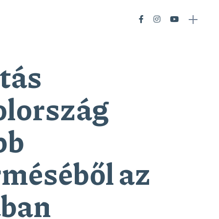
otás
olország
bb
rméséből az
ában