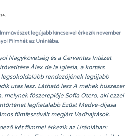
14.
filmművészet legújabb kincseivel érkezik november
nyol Filmhét az Urániába.
ol Nagykövetség és a Cervantes Intézet
óvetítése Álex de la Iglesia, a kortárs
k legsokoldalúbb rendezőjének legújabb
edik utas lesz. Látható lesz A méhek húszezer
, melynek főszereplője Sofia Otero, aki ezzel
ilmtörténet legfiatalabb Ezüst Medve-díjasa
zámos filmfesztivált megjárt Vadhajtások.
ndező két filmmel érkezik az Urániában: