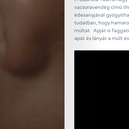
vacsoravendég című thri
édesanyjánál gyógyíthat
tudatban, hogy hamarosa
múltat. Apját is faggat
apát és lányát a múlt é