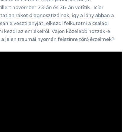
llert november 23-án és 26-án vetítik. Icíar
atlan rákot diagnosztizálnak, így a lány abban a
n elveszti anyját, elkezdi felkutatni a családi
ni kezdi az emlékeiről. Vajon közelebb hozzák-e
s a jelen traumái nyomán felszínre törő érzelmek?