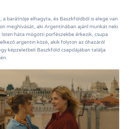
 a barátnője elhagyta, és Baszkföldből is elege van.
kon meghívását, aki Argentínában ajánl munkát neki.
sten háta mögötti porfészekbe érkezik, csupa
lkező argentin közé, akik folyton az óhazáról
gy képzeletbeli Baszkföld csapdájában találja
én.