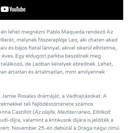
én lehet megnézni Pablo Maqueda rendező Az
illerét, melynek főszereplője Leo, aki chaten akad
iv és bájos fiatal lánnyal, akivel sikerül elhitetnie,
 éves. Egy eldugott parkba beszélnek meg
a találkozó, de Leóban kételyek ébrednek. Lehet,
yan ártatlan és ártalmatlan, mint amilyennek
 Jamie Rosales drámáját, a Vadhajtásokat. A
zelmekkel teli fejlődéstörténete számos
Anna Castillót (
Az olajfa, Mediterraneo, Eltitkolt
dí-díjra, valamint a kritikusok díjára is jelölték a
rért. November 25-én debütál a Drága nagyi című