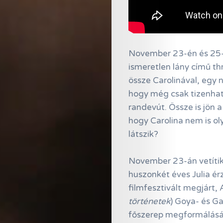
November 23-én és 25-
ismeretlen lány című thr
össze Carolinával, egy na
hogy még csak tizenhat
randevút. Össze is jön 
hogy Carolina nem is ol
látszik?
November 23-án vetítik
huszonkét éves Julia ér
filmfesztivált megjárt, 
történetek
) Goya- és Gau
főszerep megformálásá