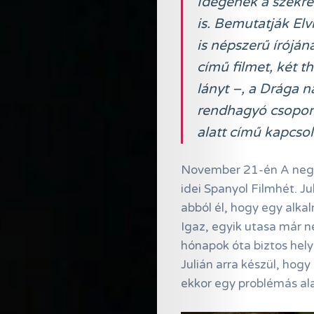
Idegenek a szekré
is. Bemutatják El
is népszerű íróján
című filmet, két t
lányt –, a Drága 
rendhagyó csoport
alatt című kapcsol
November 21-én A negye
idei Spanyol Filmhét. Ju
abból él, hogy egy alka
Igaz, egyik utasa már n
hónapok óta biztos helye
Julián arra készül, hog
ekkor egy problémás ala