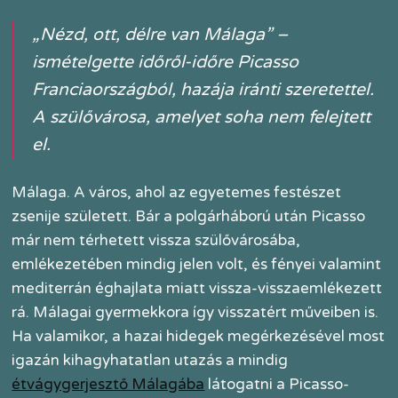
„Nézd, ott, délre van Málaga” –
ismételgette időről-időre Picasso
Franciaországból, hazája iránti szeretettel.
A szülővárosa, amelyet soha nem felejtett
el.
Málaga. A város, ahol az egyetemes festészet
zsenije született. Bár a polgárháború után Picasso
már nem térhetett vissza szülővárosába,
emlékezetében mindig jelen volt, és fényei valamint
mediterrán éghajlata miatt vissza-visszaemlékezett
rá. Málagai gyermekkora így visszatért műveiben is.
Ha valamikor, a hazai hidegek megérkezésével most
igazán kihagyhatatlan utazás a mindig
étvágygerjesztő Málagába
látogatni a Picasso-