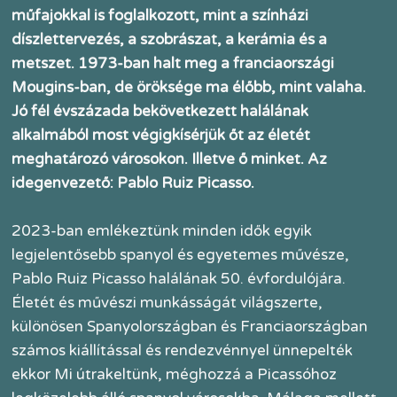
műfajokkal is foglalkozott, mint a színházi
díszlettervezés, a szobrászat, a kerámia és a
metszet. 1973-ban halt meg a franciaországi
Mougins-ban, de öröksége ma élőbb, mint valaha.
Jó fél évszázada bekövetkezett halálának
alkalmából most végigkísérjük őt az életét
meghatározó városokon. Illetve ő minket. Az
idegenvezető: Pablo Ruiz Picasso.
2023-ban emlékeztünk minden idők egyik
legjelentősebb spanyol és egyetemes művésze,
Pablo Ruiz Picasso halálának 50. évfordulójára.
Életét és művészi munkásságát világszerte,
különösen Spanyolországban és Franciaországban
számos kiállítással és rendezvénnyel ünnepelték
ekkor Mi útrakeltünk, méghozzá a Picassóhoz