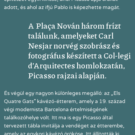
adott, és ahol az ifjú Pablo is képezhette magát.
A Plaça Nován három frízt
találunk, amelyeket Carl
Nesjar norvég szobrász és
fotográfus készített a Col-legi
d’Arquitectes homlokzatán,
Picasso rajzai alapján.
És végül egy nagyon különleges megálló: az „Els
Quatre Gats” kávézó-étterem, amely a 19. század
végi modernista Barcelona értelmiségének
találkozóhelye volt. Itt ma is egy Picasso által
tervezett tábla invitálja a vendéget az étterembe,
amely az egykori kávézó örököse. Itt állították ki