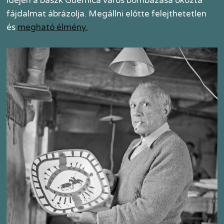
idején a baszk Guernica város bombázása okozta
fájdalmat ábrázolja. Megállni előtte felejthetetlen
és
megható élmény.