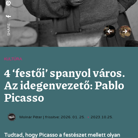
SHARE:
KULTÚRA
4 ‘festői’ spanyol város.
Az idegenvezető: Pablo
Picasso
Molnár Péter | frissítve: 2026. 01. 25.
2023.10.25.
Tudtad, hogy Picasso a festészet mellett olyan