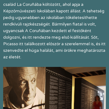
család La Coruñába költözött, ahol apja a
Képzőművészeti Iskolában kapott állást. A tehetség
pedig ugyanebben az iskolában tökéletesíthette
rendkívüli rajzkészségét. Bármilyen fiatal is volt,
ugyancsak A Coruñában kezdett el festőként
dolgozni, és itt rendezte meg első kiállítását. Sőt,
Picasso itt találkozott először a szerelemmel is, és itt
szenvedte el húga halálát, ami örökre meghatározta
az életét.