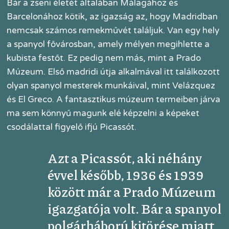
Bár a zseni életét általában Málagához és
Barcelonához kötik, az igazság az, hogy Madridban
nemcsak számos remekművét találjuk. Van egy hely
a spanyol fővárosban, amely mélyen megihlette a
kubista festőt. Ez pedig nem más, mint a Prado
Múzeum. Első madridi útja alkalmával itt találkozott
olyan spanyol mesterek munkáival, mint Velázquez
és El Greco. A fantasztikus múzeum termeiben járva
ma sem könnyű magunk elé képzelni a képeket
csodálattal figyelő ifjú Picassót.
Azt a Picassót, aki néhány
évvel később, 1936 és 1939
között már a Prado Múzeum
igazgatója volt. Bár a spanyol
polgárháború kitörése miatt