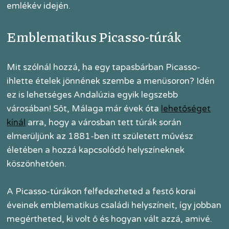
emlékév idején.
Emblematikus Picasso-túrák
Mit szólnál hozzá, ha egy tapasbárban Picasso-
ihlette ételek jönnének szembe a menüsoron? Idén
ez is lehetséges Andalúzia egyik legszebb
városában! Sőt, Málaga már évek óta
lehetőséget
kínál
arra, hogy a városban tett túrák során
elmerüljünk az 1881-ben itt született művész
életében a hozzá kapcsolódó helyszíneknek
köszönhetően.
A Picasso-túrákon felfedezheted a festő korai
éveinek emblematikus családi helyszíneit, így jobban
megértheted, ki volt ő és hogyan vált azzá, amivé.