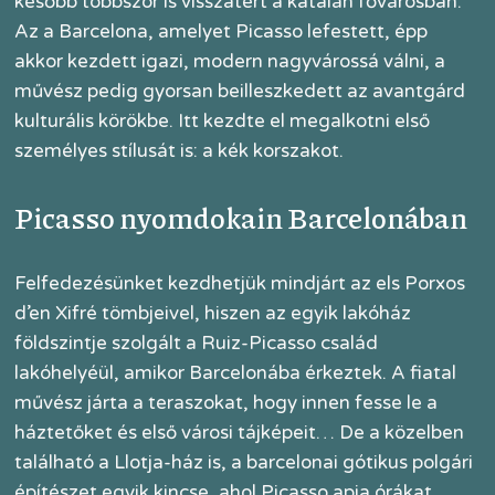
később többször is visszatért a katalán fővárosban.
Az a Barcelona, amelyet Picasso lefestett, épp
akkor kezdett igazi, modern nagyvárossá válni, a
művész pedig gyorsan beilleszkedett az avantgárd
kulturális körökbe. Itt kezdte el megalkotni első
személyes stílusát is: a kék korszakot.
Picasso nyomdokain Barcelonában
Felfedezésünket kezdhetjük mindjárt az els Porxos
d’en Xifré tömbjeivel, hiszen az egyik lakóház
földszintje szolgált a Ruiz-Picasso család
lakóhelyéül, amikor Barcelonába érkeztek. A fiatal
művész járta a teraszokat, hogy innen fesse le a
háztetőket és első városi tájképeit… De a közelben
található a Llotja-ház is, a barcelonai gótikus polgári
építészet egyik kincse, ahol Picasso apja órákat