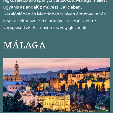
legközelebb álló spanyol városokba. Málaga mellett
ugyanis az andalúz művész Galíciában,
Katalóniában és Madridban is olyan élményeket és
inspirációkat szerzett, amelyek az egész életét
végigkísérték. És most mi is végigkísérjük.
MÁLAGA