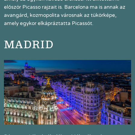
először Picasso rajzait is. Barcelona ma is annak az
avangárd, kozmopolita városnak az tükörképe,
amely egykor elkápráztatta Picassót.
MADRID