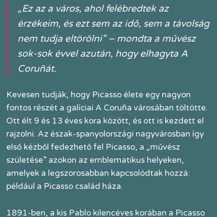
„Ez az a város, ahol felébredtek az
érzékeim, és ezt sem az idő, sem a távolság
nem tudja eltörölni” – mondta a művész
sok-sok évvel azután, hogy elhagyta A
Coruñát.
Kevesen tudják, hogy Picasso élete egy nagyon
fontos részét a galíciai A Coruña városában töltötte.
Ott élt 9 és 13 éves kora között, és ott is kezdett el
rajzolni. Az észak-spanyolországi nagyvárosban így
első kézből fedezhető fel Picasso, a „művész
születése” azokon az emblematikus helyeken,
amelyek a legszorosabban kapcsolódtak hozzá:
például a Picasso család háza.
1891-ben, a kis Pablo kilencéves korában a Picasso