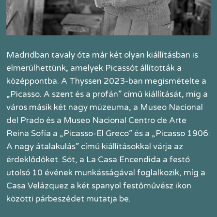
Madridban tavaly óta már két olyan kiállításban is
elmerülhettünk, amelyek Picassót állították a
középpontba. A Thyssen 2023-ban megismételte a
„Picasso. A szent és a profán” című kiállítását, míg a
város másik két nagy múzeuma, a Museo Nacional
del Prado és a Museo Nacional Centro de Arte
Reina Sofía a „Picasso-El Greco” és a „Picasso 1906:
A nagy átalakulás” című kiállításokkal várja az
érdeklődőket. Sőt, a La Casa Encendida a festő
utolsó 10 évének munkásságával foglalkozik, míg a
Casa Velázquez a két spanyol festőművész ikon
közötti párbeszédet mutatja be.