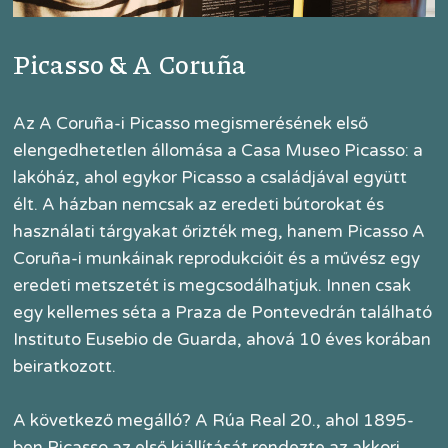
Picasso & A Coruña
Az A Coruña-i Picasso megismerésének első
elengedhetetlen állomása a Casa Museo Picasso: a
lakóház, ahol egykor Picasso a családjával együtt
élt. A házban nemcsak az eredeti bútorokat és
használati tárgyakat őrizték meg, hanem Picasso A
Coruña-i munkáinak reprodukcióit és a művész egy
eredeti metszetét is megcsodálhatjuk. Innen csak
egy kellemes séta a Praza de Pontevedrán található
Instituto Eusebio de Guarda, ahová 10 éves korában
beiratkozott.
A következő megálló? A Rúa Real 20., ahol 1895-
ben Picasso az első kiállítását rendezte az akkori