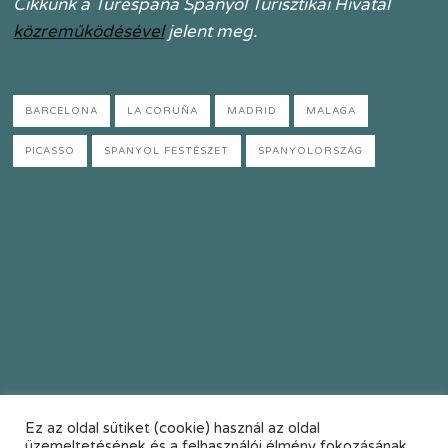
Cikkünk a Turespaña Spanyol Turisztikai Hivatal
közreműködésével
jelent meg.
BARCELONA
LA CORUÑA
MADRID
MALAGA
PICASSO
SPANYOL FESTÉSZET
SPANYOLORSZÁG
Ez az oldal sütiket (cookie) használ az oldal
üzemeltetésének és a felhasználói élmény fokozásának