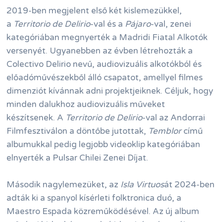
2019-ben megjelent első két kislemezükkel,
a
Territorio de Delirio
-val és a
Pájaro
-val, zenei
kategóriában megnyerték a Madridi Fiatal Alkotók
versenyét. Ugyanebben az évben létrehozták a
Colectivo Delirio nevű, audiovizuális alkotókból és
előadóművészekből álló csapatot, amellyel filmes
dimenziót kívánnak adni projektjeiknek. Céljuk, hogy
minden dalukhoz audiovizuális műveket
készítsenek. A
Territorio de Delirio
-val az Andorrai
Filmfesztiválon a döntőbe jutottak,
Temblor
című
albumukkal pedig legjobb videoklip kategóriában
elnyerték a Pulsar Chilei Zenei Díjat.
Második nagylemezüket, az
Isla Virtuos
át 2024-ben
adták ki a spanyol kísérleti folktronica duó, a
Maestro Espada közreműködésével. Az új album