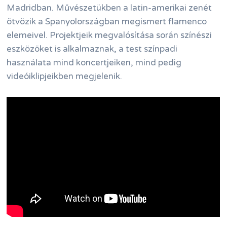
Madridban. Művészetükben a latin-amerikai zenét
ötvözik a Spanyolországban megismert flamenco
elemeivel. Projektjeik megvalósítása során színészi
eszközöket is alkalmaznak, a test színpadi
használata mind koncertjeiken, mind pedig
videóiklipjeikben megjelenik.