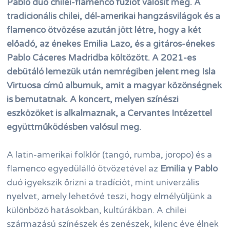
Pablo duó chilei-flamenco fúziót valósít meg. A
tradicionális chilei, dél-amerikai hangzásvilágok és a
flamenco ötvözése azután jött létre, hogy a két
előadó, az énekes Emilia Lazo, és a gitáros-énekes
Pablo Cáceres Madridba költözött. A 2021-es
debütáló lemezük után nemrégiben jelent meg Isla
Virtuosa című albumuk, amit a magyar közönségnek
is bemutatnak. A koncert, melyen színészi
eszközöket is alkalmaznak, a Cervantes Intézettel
együttműködésben valósul meg.
A latin-amerikai folklór (tangó, rumba, joropo) és a
flamenco egyedülálló ötvözetével az
Emilia y Pablo
duó igyekszik őrizni a tradíciót, mint univerzális
nyelvet, amely lehetővé teszi, hogy elmélyüljünk a
különböző hatásokban, kultúrákban. A chilei
származású színészek és zenészek, kilenc éve élnek