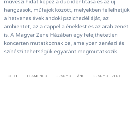
művészi hidat képez a duó identitása és az új
hangzások, műfajok között, melyekben fellelhetjük
a hetvenes évek andoki pszichedéliáját, az
ambientet, az a cappella éneklést és az arab zenét
is. A Magyar Zene Házában egy felejthetetlen
koncerten mutatkoznak be, amelyben zenészi és
színészi tehetségük egyaránt megmutatkozik.
CHILE
FLAMENCO
SPANYOL TÁNC
SPANYOL ZENE