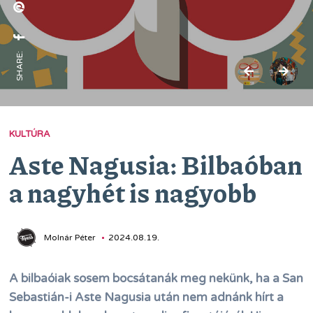
SHARE:
KULTÚRA
Aste Nagusia: Bilbaóban
a nagyhét is nagyobb
Molnár Péter
2024.08.19.
A bilbaóiak sosem bocsátanák meg nekünk, ha a San
Sebastián-i Aste Nagusia után nem adnánk hírt a