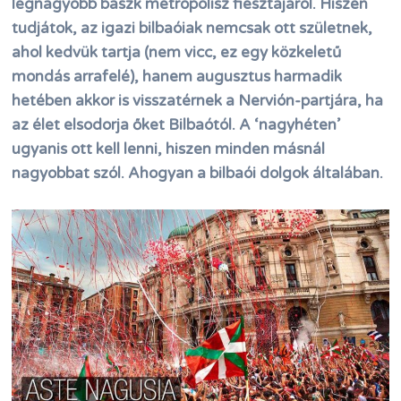
legnagyobb baszk metropolisz fiesztájáról. Hiszen
tudjátok, az igazi bilbaóiak nemcsak ott születnek,
ahol kedvük tartja (nem vicc, ez egy közkeletű
mondás arrafelé), hanem augusztus harmadik
hetében akkor is visszatérnek a Nervión-partjára, ha
az élet elsodorja őket Bilbaótól. A ‘nagyhéten’
ugyanis ott kell lenni, hiszen minden másnál
nagyobbat szól. Ahogyan a bilbaói dolgok általában.