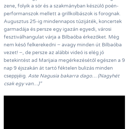
zene, folyik a sör és a szakmányban készülő poén-
performanszok mellett a grillkolbászok is forognak.
Augusztus 25-ig mindennapos tűzijáték, koncertek
garmadája és persze egy igazán egyedi, városi
fesztiválhangulat várja a Bilbaóba érkezőket. Még
nem késő felkerekedni − avagy minden út Bilbaóba
vezet! −, de persze az alábbi videó is elég jó
betekintést ad Marijaia megérkezésétől egészen a 9
nap 9 éjszakán át tartó féktelen bulizás minden
cseppjéig.
Aste Nagusia bakarra dago… (Nagyhét
csak egy van…)”