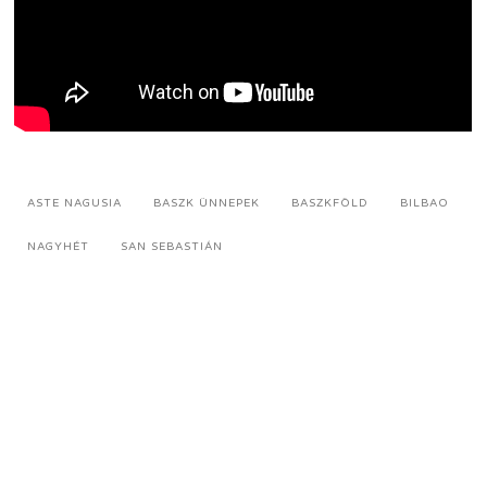
ASTE NAGUSIA
BASZK ÜNNEPEK
BASZKFÖLD
BILBAO
NAGYHÉT
SAN SEBASTIÁN