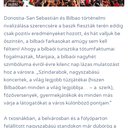
Donostia-San Sebastián és Bilbao történelmi
rivalizálása szerencsére a baszk fieszták terén eddig
csak pozitív eredményeket hozott, és hát valljuk be
őszintén, a bilbaói farkasokat amúgy sem kell
félteni! Ahogy a bilbaói turisztika tótumfaktumai
fogalmaztak, Marijaia, a bilbaói nagyhét
szimbóluma évről-évre kilenc nap lázas mulatozást
hoz a városra. „Színdarabok, nagyszabású
koncertek, a világ legjobb tűzijátékai (hiszen
Bilbaóban minden a világ legjobbja… – a. szerk),
főzőversenyek, gyermekjátékok és minden más
várja a látogatókat a város különböző pontjain.”
A txosnákban, a belvárosban és a folyóparton
felállított nagyszabású standokon már dübörög a