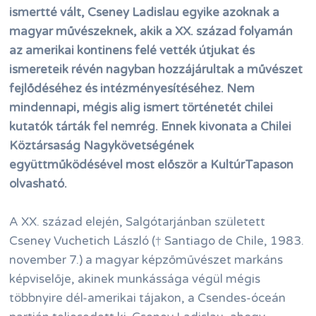
ismertté vált, Cseney Ladislau egyike azoknak a
magyar művészeknek, akik a XX. század folyamán
az amerikai kontinens felé vették útjukat és
ismereteik révén nagyban hozzájárultak a művészet
fejlődéséhez és intézményesítéséhez. Nem
mindennapi, mégis alig ismert történetét chilei
kutatók tárták fel nemrég. Ennek kivonata a Chilei
Köztársaság Nagykövetségének
együttműködésével most először a KultúrTapason
olvasható.
A XX. század elején, Salgótarjánban született
Cseney Vuchetich László († Santiago de Chile, 1983.
november 7.) a magyar képzőművészet markáns
képviselője, akinek munkássága végül mégis
többnyire dél-amerikai tájakon, a Csendes-óceán