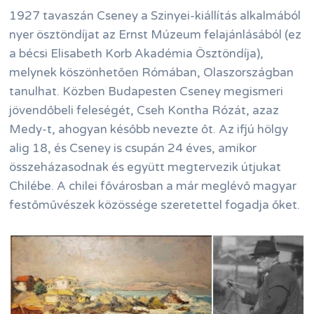
1927 tavaszán Cseney a Szinyei-kiállítás alkalmából
nyer ösztöndíjat az Ernst Múzeum felajánlásából (ez
a bécsi Elisabeth Korb Akadémia Ösztöndíja),
melynek köszönhetően Rómában, Olaszországban
tanulhat. Közben Budapesten Cseney megismeri
jövendőbeli feleségét, Cseh Kontha Rózát, azaz
Medy-t, ahogyan később nevezte őt. Az ifjú hölgy
alig 18, és Cseney is csupán 24 éves, amikor
összeházasodnak és együtt megtervezik útjukat
Chilébe. A chilei fővárosban a már meglévő magyar
festőművészek közössége szeretettel fogadja őket.