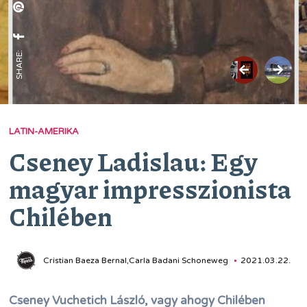
SHARE:
LATIN-AMERIKA
Cseney Ladislau: Egy
magyar impresszionista
Chilében
Cristian Baeza Bernal,Carla Badani Schoneweg
2021.03.22.
Cseney Vuchetich László, vagy ahogy Chilében