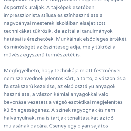
és portrék uralják. A tájképek esetében
impresszionista stílusa és színhasználata a
nagybányai mesterek iskoláiban elsajátított
technikákat tükrözik, de az itáliai tanulmányok
hatásai is érezhetőek. Munkáinak elsődleges értékét
és minőségét az őszinteség adja, mely tükrözi a
művész egyszerű természetét is.
Megfigyelhető, hogy technikája miatt festményei
nem szenvednek jelentős kárt, a tartó, a vászon és a
fa szakszerű kezelése, az első osztályú anyagok
használata, a vászon kémiai anyagokkal való
bevonása vezetett a végső esztétikai megjelenítés
különlegességéhez. A színek ragyognak és nem
halványulnak, ma is tartják tonalitásukat az idő
múlásának dacára. Cseney egy olyan sajátos