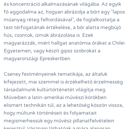
és koncentráció alkalmazásának világába. Az egyik
fő aggodalma az, hogyan ábrázolja a bőrt egy "lapos
műanyag réteg felhordásával", de foglalkoztatja a
test térfogatának értékelése, a bőr alatta megbújó
hús, csontok, izmok ábrázolása is. Ezek
magyarázzák, miért hallgat anatómia órákat a Chilei
Egyetemen, vagy készít gipsz szobrokat a
magyarországi Epreskertben.
Cseney festményeinek tematikája, az általuk
kifejezett, mai szemmel is érzékelhető érzelmesség
társadalmunk kultúrtörténetét világítja meg.
Műveiben a latin-amerikai művészi körökben
elismert technikán túl, az a lehetőség köszön vissza,
hogy múltunk történéseit és folyamatait
megismerhessük egy művész pillanatfelvételein
keresztül. Vásznain láthatóak a mára alaposan