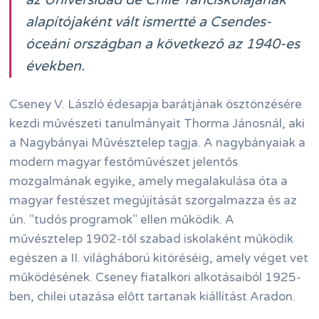
az Universidad de Chile Tánciskolájának
alapítójaként vált ismertté a Csendes-
óceáni országban a következő az 1940-es
években.
Cseney V. László édesapja barátjának ösztönzésére
kezdi művészeti tanulmányait Thorma Jánosnál, aki
a Nagybányai Művésztelep tagja. A nagybányaiak a
modern magyar festőművészet jelentős
mozgalmának egyike, amely megalakulása óta a
magyar festészet megújítását szorgalmazza és az
ún. "tudós programok" ellen működik. A
művésztelep 1902-től szabad iskolaként működik
egészen a II. világháború kitöréséig, amely véget vet
működésének. Cseney fiatalkori alkotásaiból 1925-
ben, chilei utazása előtt tartanak kiállítást Aradon.