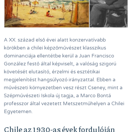
A XX. század első évei alatt konzervatívabb
körökben a chilei képzőművészet klasszikus
dominanciája ellentétbe kerül a Juan Francisco
González festő által képviselt, a valóság szigorú
követését elutasító, érzelmi és esztétikai
megjelenítést hangsúlyozó irányzattal. Ebben a
művészeti környezetben vesz részt Cseney, mint a
Szépművészeti Iskola új tagja, a Marco Bontá
professzor által vezetett Metszetműhelyen a Chilei
Egyetemen.
Chile az 1930-as évek fordulóján