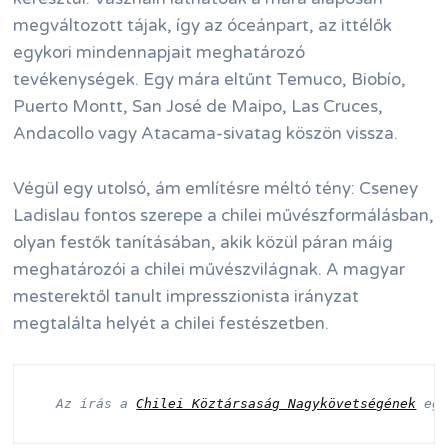
megváltozott tájak, így az óceánpart, az ittélők
egykori mindennapjait meghatározó
tevékenységek. Egy mára eltűnt Temuco, Biobío,
Puerto Montt, San José de Maipo, Las Cruces,
Andacollo vagy Atacama-sivatag köszön vissza.
Végül egy utolsó, ám említésre méltó tény: Cseney
Ladislau fontos szerepe a chilei művészformálásban,
olyan festők tanításában, akik közül páran máig
meghatározói a chilei művészvilágnak. A magyar
mesterektől tanult impresszionista irányzat
megtalálta helyét a chilei festészetben.
Az írás a 
Chilei Köztársaság Nagykövetségének
 eg