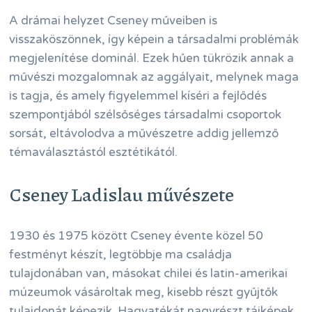
A drámai helyzet Cseney műveiben is
visszaköszönnek, így képein a társadalmi problémák
megjelenítése dominál. Ezek hűen tükrözik annak a
művészi mozgalomnak az aggályait, melynek maga
is tagja, és amely figyelemmel kíséri a fejlődés
szempontjából szélsőséges társadalmi csoportok
sorsát, eltávolodva a művészetre addig jellemző
témaválasztástól esztétikától.
Cseney Ladislau művészete
1930 és 1975 között Cseney évente közel 50
festményt készít, legtöbbje ma családja
tulajdonában van, másokat chilei és latin-amerikai
múzeumok vásároltak meg, kisebb részt gyűjtők
tulajdonát képezik. Hagyatékát nagyrészt tájképek