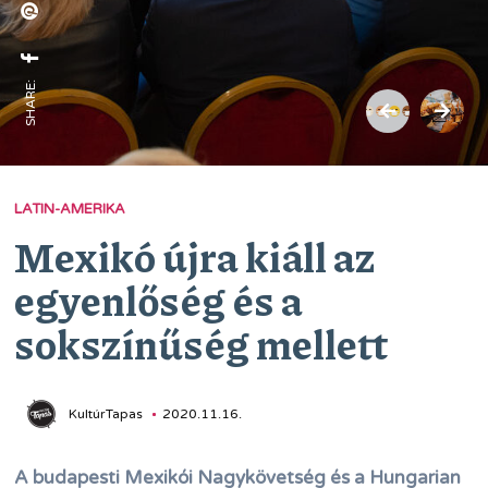
SHARE:
LATIN-AMERIKA
Mexikó újra kiáll az
egyenlőség és a
sokszínűség mellett
KultúrTapas
2020.11.16.
A budapesti Mexikói Nagykövetség és a Hungarian