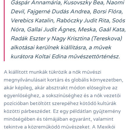
Gáspár Annamária, Kusovszky Bea, Naomi
Devil, Fajgerné Dudás Andrea, Borsi Flóra,
Verebics Katalin, Rabóczky Judit Rita, Soós
Nóra, Gallai Judit Ágnes, Meska, Gaál Kata,
Radák Eszter y Nagy Krisztina (Tereskova)
alkotásai kerülnek kiállításra, a művek
kurátora Koltai Edina művészettörténész.
A kiállított munkák tükrözik a nők művészi
megnyilvánulásait kortárs és globális környezetben,
akár képileg, akár absztrakt módon elősegítve az
egyenlőséghez, a sokszínűséghez és a nők vezetői
pozícióban betöltött szerepéhez kötődő kultúrák
közötti párbeszédet. Ez egy példátlan gyűjtemény
minőségében és témájában egyaránt, valamint
tekintve a közreműködő művészeket. A Mexikói