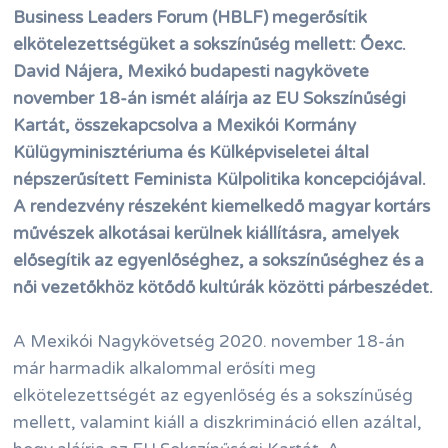
Business Leaders Forum (HBLF) megerősítik
elkötelezettségüket a sokszínűség mellett: Őexc.
David Nájera, Mexikó budapesti nagykövete
november 18-án ismét aláírja az EU Sokszínűségi
Kartát, összekapcsolva a Mexikói Kormány
Külügyminisztériuma és Külképviseletei által
népszerűsített Feminista Külpolitika koncepciójával.
A rendezvény részeként kiemelkedő magyar kortárs
művészek alkotásai kerülnek kiállításra, amelyek
elősegítik az egyenlőséghez, a sokszínűséghez és a
női vezetőkhöz kötődő kultúrák közötti párbeszédet.
A Mexikói Nagykövetség 2020. november 18-án
már harmadik alkalommal erősíti meg
elkötelezettségét az egyenlőség és a sokszínűség
mellett, valamint kiáll a diszkrimináció ellen azáltal,