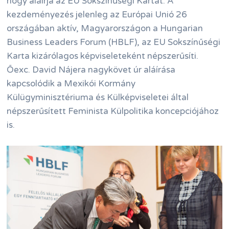
hogy aláírja az EU Sokszínűségi Kartát. A
kezdeményezés jelenleg az Európai Unió 26
országában aktív, Magyarországon a Hungarian
Business Leaders Forum (HBLF), az EU Sokszínűségi
Karta kizárólagos képviseleteként népszerűsíti.
Őexc. David Nájera nagykövet úr aláírása
kapcsolódik a Mexikói Kormány
Külügyminisztériuma és Külképviseletei által
népszerűsített Feminista Külpolitika koncepciójához
is.