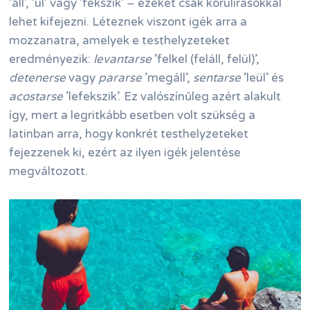
’áll’, ’ül’ vagy ’fekszik’ – ezeket csak körülírásokkal
lehet kifejezni. Léteznek viszont igék arra a
mozzanatra, amelyek e testhelyzeteket
eredményezik:
levantarse
’felkel (feláll, felül)’,
detenerse
vagy
pararse
’megáll’,
sentarse
’leül’ és
acostarse
’lefekszik’. Ez valószínűleg azért alakult
így, mert a legritkább esetben volt szükség a
latinban arra, hogy konkrét testhelyzeteket
fejezzenek ki, ezért az ilyen igék jelentése
megváltozott.