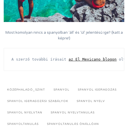
Most komolyan nincs a spanyolban ‘áll’ és ‘ül’ jelentésű ige? (katt a
képre!)
A szerző további írásait 
az El Mexicano blogon
olv
KÖZÉPHALADÓ_SZINT
SPANYOL
SPANYOL IGERAGOZÁS
SPANYOL IGERAGOZÁSI SZABÁLYOK
SPANYOL NYELV
SPANYOL NYELVTAN
SPANYOL NYELVTANULÁS
SPANYOLTANULÁS
SPANYOLTANULÁS ÖNÁLLÓAN