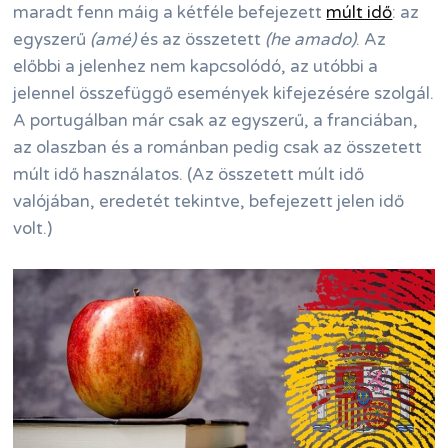
maradt fenn máig a kétféle befejezett
múlt idő
: az
egyszerű
(amé)
és az összetett
(he amado)
. Az
előbbi a jelenhez nem kapcsolódó, az utóbbi a
jelennel összefüggő események kifejezésére szolgál.
A portugálban már csak az egyszerű, a franciában,
az olaszban és a románban pedig csak az összetett
múlt idő használatos. (Az összetett múlt idő
valójában, eredetét tekintve, befejezett jelen idő
volt.)