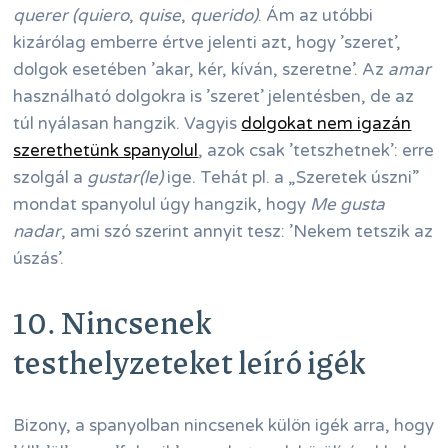
querer (quiero
,
quise
,
querido)
. Ám az utóbbi
kizárólag emberre értve jelenti azt, hogy ’szeret’,
dolgok esetében ’akar, kér, kíván, szeretne’. Az
amar
használható dolgokra is ’szeret’ jelentésben, de az
túl nyálasan hangzik. Vagyis
dolgokat nem igazán
szerethetünk spanyolul
, azok csak ’tetszhetnek’: erre
szolgál a
gustar(le)
ige. Tehát pl. a „Szeretek úszni”
mondat spanyolul úgy hangzik, hogy
Me gusta
nadar
, ami szó szerint annyit tesz: ’Nekem tetszik az
úszás’.
10. Nincsenek
testhelyzeteket leíró igék
Bizony, a spanyolban nincsenek külön igék arra, hogy