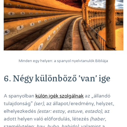
Minden egy helyen: a spanyol nyelvtanulók Bibliája
6. Négy különböző ’van’ ige
A spanyolban
külön igék szolgálnak
az „állandó
tulajdonság”
(ser)
, az állapot/eredmény, helyzet,
elhelyezkedés
(estar: estoy
,
estuve
,
estado)
, az
adott helyen való előfordulás, létezés
(haber
,
személytelen:
hay
,
hubo
,
habido)
, valamint a