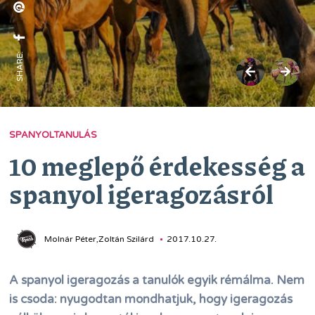
SHARE:
SPANYOLTANULÁS
10 meglepő érdekesség a
spanyol igeragozásról
Molnár Péter,Zoltán Szilárd
2017.10.27.
A spanyol igeragozás a tanulók egyik rémálma. Nem
is csoda: nyugodtan mondhatjuk, hogy igeragozás