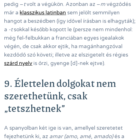
pedig –
t
volt a végükön. Azonban az –
m
végződés
már a
klasszikus latinban
sem jelölt semmilyen
hangot a beszédben (így idővel írásban is elhagyták);
a
-t
sokkal később kopott le (persze nem mindenhol:
még fel-felbukkan a franciában egyes igealakok
végén, de csak akkor ejtik, ha magánhangzóval
kezdődő szó követi; illetve az elszigetelt és régies
szárd nyelv
is őrzi, gyenge [d]-nek ejtve).
9. Élettelen dolgokat nem
szerethetünk, csak
„tetszhetnek”
A spanyolban két ige is van, amellyel szeretetet
fejezhetünk ki, az
amar (amo
,
amé
,
amado)
és a