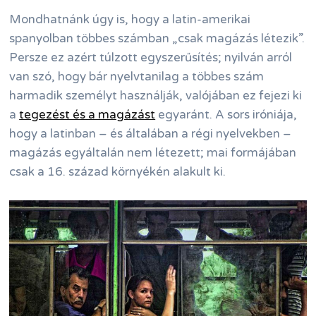
Mondhatnánk úgy is, hogy a latin-amerikai
spanyolban többes számban „csak magázás létezik”.
Persze ez azért túlzott egyszerűsítés; nyilván arról
van szó, hogy bár nyelvtanilag a többes szám
harmadik személyt használják, valójában ez fejezi ki
a
tegezést és a magázást
egyaránt. A sors iróniája,
hogy a latinban – és általában a régi nyelvekben –
magázás egyáltalán nem létezett; mai formájában
csak a 16. század környékén alakult ki.