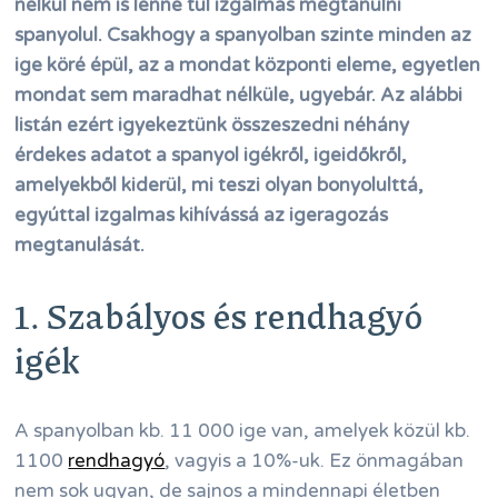
nélkül nem is lenne túl izgalmas megtanulni
spanyolul. Csakhogy a spanyolban szinte minden az
ige köré épül, az a mondat központi eleme, egyetlen
mondat sem maradhat nélküle, ugyebár. Az alábbi
listán ezért igyekeztünk összeszedni néhány
érdekes adatot a spanyol igékről, igeidőkről,
amelyekből kiderül, mi teszi olyan bonyolulttá,
egyúttal izgalmas kihívássá az igeragozás
megtanulását.
1. Szabályos és rendhagyó
igék
A spanyolban kb. 11 000 ige van, amelyek közül kb.
1100
rendhagyó
, vagyis a 10%-uk. Ez önmagában
nem sok ugyan, de sajnos a mindennapi életben