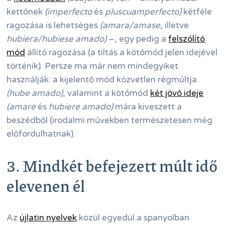
kettőnek
(imperfecto
és
pluscuamperfecto)
kétféle
ragozása is lehetséges
(amara/amase
, illetve
hubiera/hubiese amado)
–, egy pedig a
felszólító
mód
állító ragozása (a tiltás a kötőmód jelen idejével
történik). Persze ma már nem mindegyiket
használják: a kijelentő mód közvetlen régmúltja
(hube amado)
, valamint a kötőmód
két jövő ideje
(amare
és
hubiere amado)
mára kiveszett a
beszédből (irodalmi művekben természetesen még
előfordulhatnak).
3. Mindkét befejezett múlt idő
elevenen él
Az
újlatin nyelvek
közül egyedül a spanyolban