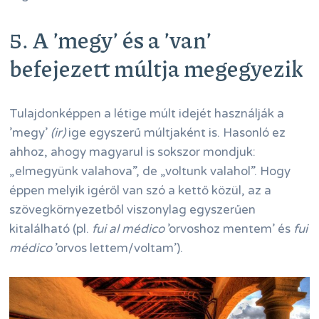
5. A ’megy’ és a ’van’
befejezett múltja megegyezik
Tulajdonképpen a létige múlt idejét használják a
’megy’
(ir)
ige egyszerű múltjaként is. Hasonló ez
ahhoz, ahogy magyarul is sokszor mondjuk:
„elmegyünk valahova”, de „voltunk valahol”. Hogy
éppen melyik igéről van szó a kettő közül, az a
szövegkörnyezetből viszonylag egyszerűen
kitalálható (pl.
fui al médico
’orvoshoz mentem’ és
fui
médico
’orvos lettem/voltam’).