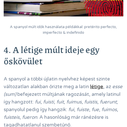
A spanyol múlt idők használata példákkal: pretérito perfecto,
imperfecto & indefinido
4. A létige múlt ideje egy
őskövület
A spanyol a többi újlatin nyelvhez képest szinte
változatlan alakban őrizte meg a latin
létige
, az
esse
(sum)
befejezett múltjának ragozását, amely latinul
így hangzott:
fui
,
fuisti
,
fuit
,
fuimus
,
fuistis
,
fuerunt
;
spanyolul pedig így hangzik:
fui
,
fuiste
,
fue
,
fuimos
,
fuisteis
,
fueron
. A hasonlóság már ránézésre is
tagadhatatlanul szembetűnő.