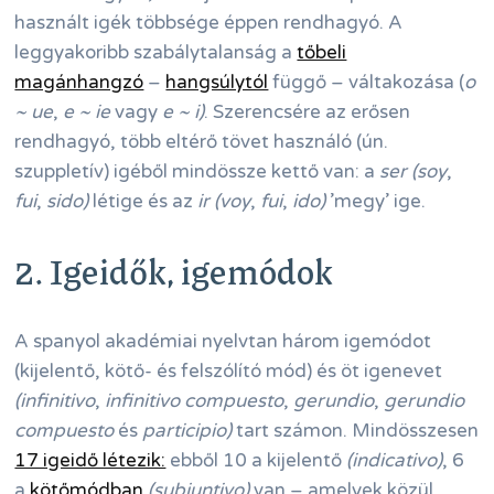
használt igék többsége éppen rendhagyó. A
leggyakoribb szabálytalanság a
tőbeli
magánhangzó
–
hangsúlytól
függő – váltakozása (
o
~ ue
,
e ~ ie
vagy
e ~ i)
. Szerencsére az erősen
rendhagyó, több eltérő tövet használó (ún.
szuppletív) igéből mindössze kettő van: a
ser (soy
,
fui
,
sido)
létige és az
ir (voy
,
fui
,
ido)
’megy’ ige.
2. Igeidők, igemódok
A spanyol akadémiai nyelvtan három igemódot
(kijelentő, kötő- és felszólító mód) és öt igenevet
(infinitivo
,
infinitivo compuesto
,
gerundio
,
gerundio
compuesto
és
participio)
tart számon. Mindösszesen
17 igeidő létezik:
ebből 10 a kijelentő
(indicativo)
, 6
a
kötőmódban
(subjuntivo)
van – amelyek közül