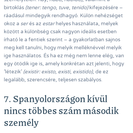
birtoklás
(tener: tengo
,
tuve
,
tenido)
kifejezésére –
ráadásul mindegyik rendhagyó. Külön nehézséget
okoz a
ser
és az
estar
helyes használata, melyek
között a különbség csak nagyon ideális esetben
írható le a fentiek szerint – a gyakorlatban sajnos
meg kell tanulni, hogy melyik melléknévvel melyik
ige használatos. És ha ez még nem lenne elég, van
egy ötödik ige is, amely konkrétan azt jelenti, hogy
’létezik’
(existir: existo
,
existí
,
existido)
, de ez
legalább, szerencsére, teljesen szabályos.
7. Spanyolországon kívül
nincs többes szám második
személy