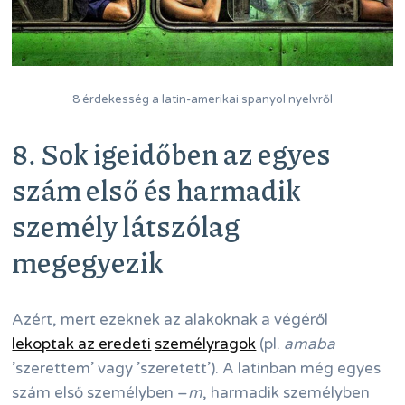
8 érdekesség a latin-amerikai spanyol nyelvről
8. Sok igeidőben az egyes
szám első és harmadik
személy látszólag
megegyezik
Azért, mert ezeknek az alakoknak a végéről
lekoptak az eredeti
személyragok
(pl.
amaba
’szerettem’ vagy ’szeretett’). A latinban még egyes
szám első személyben –
m
, harmadik személyben