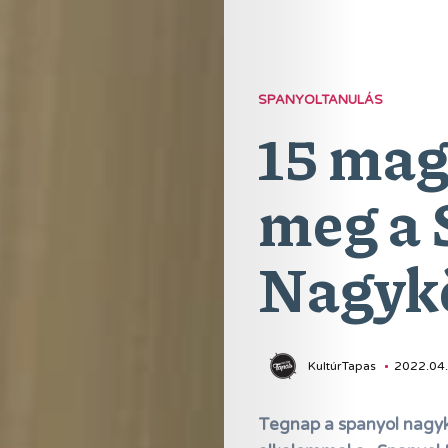
SPANYOLTANULÁS
15 mag
meg a 
Nagykö
KultúrTapas
2022.04.
Tegnap a spanyol nagykö