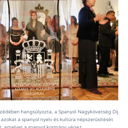
zédében hangsúlyozta, a Spanyol Nagykövetség Díj
 azokat a spanyol nyelv és kultúra népszerűsítését
et, amelyet a spanyol kormány végez