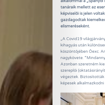
alkalommal a „Spanyol 
tanáraik mellett az es
képviselői is jelen volta
gazdagodtak kiemelkedő
elismeréseként.
„A Covid19 világjárvány
kihagyás után különös
köszöntőjében Őexc. A
nagykövete. “Mindannyi
Azonban szeretném kiem
szereplői (oktatásirány
végeztek. Biztosították 
képesek alkalmazkodni 