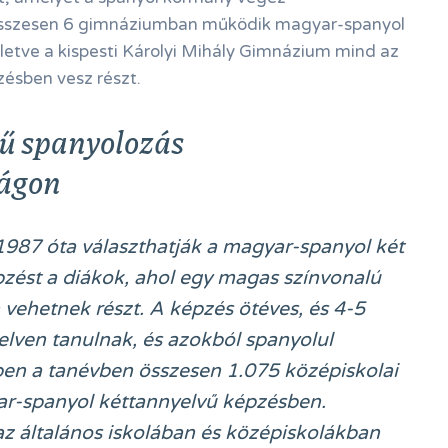
sszesen 6 gimnáziumban működik magyar-spanyol
lletve a kispesti Károlyi Mihály Gimnázium mind az
ésben vesz részt.
ű spanyolozás
ágon
87 óta választhatják a magyar-spanyol két
pzést a diákok, ahol egy magas színvonalú
 vehetnek részt. A képzés ötéves, és 4-5
elven tanulnak, és azokból spanyolul
ben a tanévben összesen 1.075 középiskolai
ar-spanyol kéttannyelvű képzésben.
 általános iskolában és középiskolákban