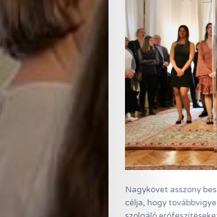
Nagykövet asszony bes
célja, hogy továbbvigye
szolgáló erőfeszítések