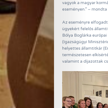
vagyok a magyar kormán
eseményen.” – mondta 
Az eseményre elfogadta
ügyekért felelős államti
Bólya Boglárka európai 
(Igazságügyi Minisztéri
helyettes államtitkár (
természetesen elkísért
valamint a díjazottak c