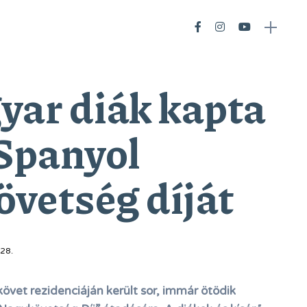
yar diák kapta
Spanyol
vetség díját
28.
vet rezidenciáján került sor, immár ötödik