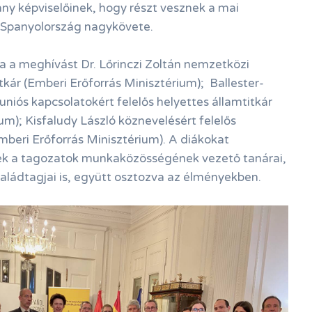
y képviselőinek, hogy részt vesznek a mai
Spanyolország nagykövete.
 a meghívást Dr. Lőrinczi Zoltán nemzetközi
tkár (Emberi Erőforrás Minisztérium); Ballester-
uniós kapcsolatokért felelős helyettes államtitkár
um); Kisfaludy László köznevelésért felelős
Emberi Erőforrás Minisztérium). A diákokat
ék a tagozatok munkaközösségének vezető tanárai,
saládtagjai is, együtt osztozva az élményekben.