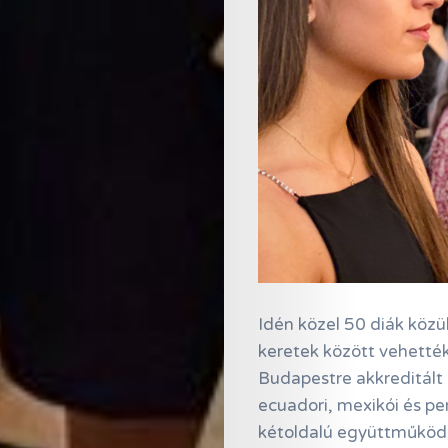
Idén közel 50 diák közül
keretek között vehették
Budapestre akkreditált 
ecuadori, mexikói és pe
kétoldalú együttműködé