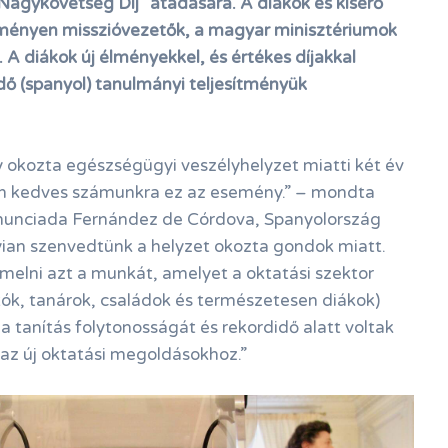
Nagykövetség Díj” átadására. A diákok és kísérő
eményen misszióvezetők, a magyar minisztériumok
k. A diákok új élményekkel, és értékes díjakkal
 (spanyol) tanulmányi teljesítményük
 okozta egészségügyi veszélyhelyzet miatti két év
en kedves számunkra ez az esemény.” – mondta
nunciada Fernández de Córdova, Spanyolország
an szenvedtünk a helyzet okozta gondok miatt.
elni azt a munkát, amelyet a oktatási szektor
ítók, tanárok, családok és természetesen diákok)
a tanítás folytonosságát és rekordidő alatt voltak
az új oktatási megoldásokhoz.”