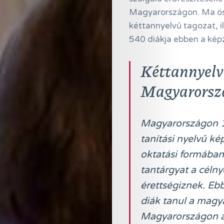
Magyarországon. Ma ö
kéttannyelvű tagozat, i
540 diákja ebben a képz
Kéttannyelv
Magyarorsz
Magyarországon 19
tanítási nyelvű ké
oktatási formában
tantárgyat a célny
érettségiznek. Eb
diák tanul a magy
Magyarországon az