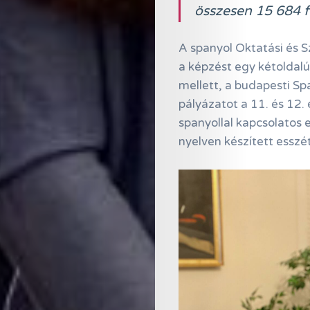
összesen 15 684 fi
A spanyol Oktatási és 
a képzést egy kétoldal
mellett, a budapesti S
pályázatot a 11. és 12.
Online
spanyollal kapcsolatos 
Magazin
nyelven készített esszé
Hírlevél
Kapcsolat
Adatkezelés
Search