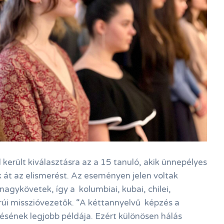
 került kiválasztásra az a 15 tanuló, akik ünnepélyes
 át az elismerést. Az eseményen jelen voltak
nagykövetek, így a kolumbiai, kubai, chilei,
rúi misszióvezetők. “A kéttannyelvű képzés a
sének legjobb példája. Ezért különösen hálás