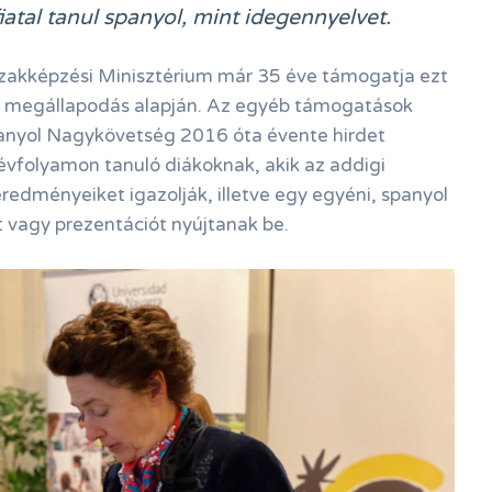
atal tanul spanyol, mint idegennyelvet.
Szakképzési Minisztérium már 35 éve támogatja ezt
ú megállapodás alapján. Az egyéb támogatások
panyol Nagykövetség 2016 óta évente hirdet
 évfolyamon tanuló diákoknak, akik az addigi
eredményeiket igazolják, illetve egy egyéni, spanyol
t vagy prezentációt nyújtanak be.