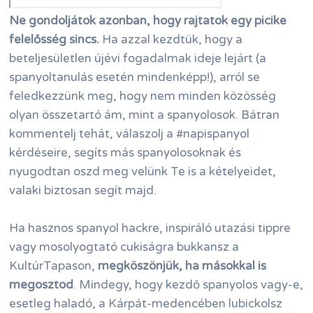
Ne gondoljátok azonban, hogy rajtatok egy picike
felelősség sincs.
Ha azzal kezdtük, hogy a
beteljesületlen újévi fogadalmak ideje lejárt (a
spanyoltanulás esetén mindenképp!), arról se
feledkezzünk meg, hogy nem minden közösség
olyan összetartó ám, mint a spanyolosok. Bátran
kommentelj tehát, válaszolj a #napispanyol
kérdéseire, segíts más spanyolosoknak és
nyugodtan oszd meg velünk Te is a kételyeidet,
valaki biztosan segít majd.
Ha hasznos spanyol hackre, inspiráló utazási tippre
vagy mosolyogtató cukiságra bukkansz a
KultúrTapason,
megköszönjük, ha másokkal is
megosztod
. Mindegy, hogy kezdő spanyolos vagy-e,
esetleg haladó, a Kárpát-medencében lubickolsz