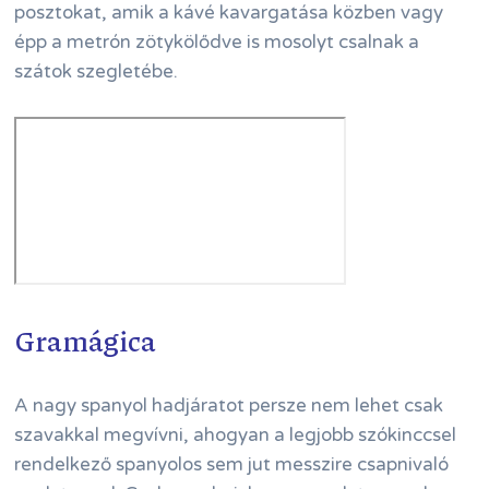
posztokat, amik a kávé kavargatása közben vagy
épp a metrón zötykölődve is mosolyt csalnak a
szátok szegletébe.
Gramágica
A nagy spanyol hadjáratot persze nem lehet csak
szavakkal megvívni, ahogyan a legjobb szókinccsel
rendelkező spanyolos sem jut messzire csapnivaló