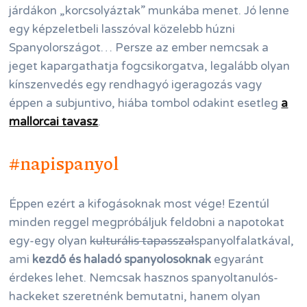
járdákon „korcsolyáztak” munkába menet. Jó lenne
egy képzeletbeli lasszóval közelebb húzni
Spanyolországot… Persze az ember nemcsak a
jeget kapargathatja fogcsikorgatva, legalább olyan
kínszenvedés egy rendhagyó igeragozás vagy
éppen a subjuntivo, hiába tombol odakint esetleg
a
mallorcai tavasz
.
#napispanyol
Éppen ezért a kifogásoknak most vége! Ezentúl
minden reggel megpróbáljuk feldobni a napotokat
egy-egy olyan
kulturális tapasszal
spanyolfalatkával,
ami
kezdő és haladó spanyolosoknak
egyaránt
érdekes lehet. Nemcsak hasznos spanyoltanulós-
hackeket szeretnénk bemutatni, hanem olyan