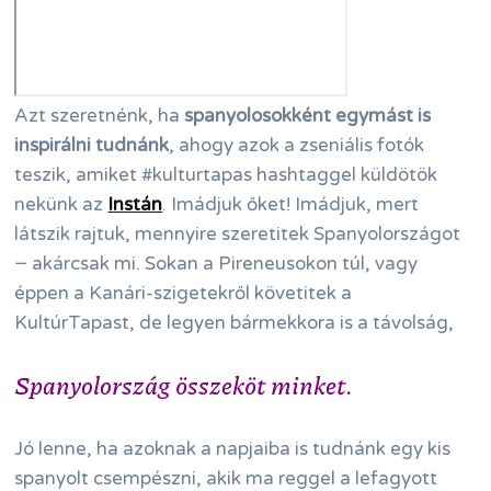
Azt szeretnénk, ha
spanyolosokként egymást is
inspirálni tudnánk
, ahogy azok a zseniális fotók
teszik, amiket #kulturtapas hashtaggel küldötök
nekünk az
Instán
. Imádjuk őket! Imádjuk, mert
látszik rajtuk, mennyire szeretitek Spanyolországot
− akárcsak mi. Sokan a Pireneusokon túl, vagy
éppen a Kanári-szigetekről követitek a
KultúrTapast, de legyen bármekkora is a távolság,
Spanyolország összeköt minket.
Jó lenne, ha azoknak a napjaiba is tudnánk egy kis
spanyolt csempészni, akik ma reggel a lefagyott