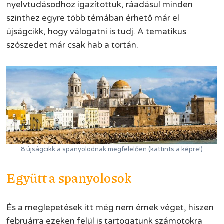
nyelvtudásodhoz igazítottuk, ráadásul minden
szinthez egyre több témában érhető már el
újságcikk, hogy válogatni is tudj. A tematikus
szószedet már csak hab a tortán.
8 újságcikk a spanyolodnak megfelelően (kattints a képre!)
Együtt a spanyolosok
És a meglepetések itt még nem érnek véget, hiszen
februárra ezeken felül is tartogatunk számotokra