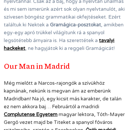
nyelvtannal. Csak az a baj, hogy a nyelvtan unalmas
és mi sem ismerünk azért sok olyan nyelvtanulót, aki
szívesen böngész grammatikai okfejtéseket. Ezért
találtuk ki Nektek a
Gramágica-posztokat
, amikben
egy-egy apró trükkel világítunk rá a spanyol
legsötétebb árnyaira is. Ha szerettétek a
tavalyi
hackeket
, ne hagyjátok ki a reggeli Gramágicát!
Our Man in Madrid
Még mielőtt a Narcos-rajongók a szívükhöz
kapnának, nekünk is megvan ám az emberünk
Madridban! Na jó, egy kicsit más karakter, de talán
ez nem akkora baj… Februártól a madridi
Complutense Egyetem
magyar lektora, Tóth-Mayer
Gergő vezet majd be Titeket a spanyol főváros