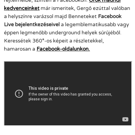
rejtelmeibe, szintén a Facebookon.
Örök madridi
kedvenceinket
már ismeritek, Gergő ezúttal valóban
a helyszínre varázsol majd Benneteket
Facebook
Live bejelentkezéseivel
a legemblematikusabb vagy
éppen legmenőbb underground helyek sűrűjéből.
Keressétek 360°-os képeit a részletekkel,
hamarosan a
Facebook-oldalunkon.