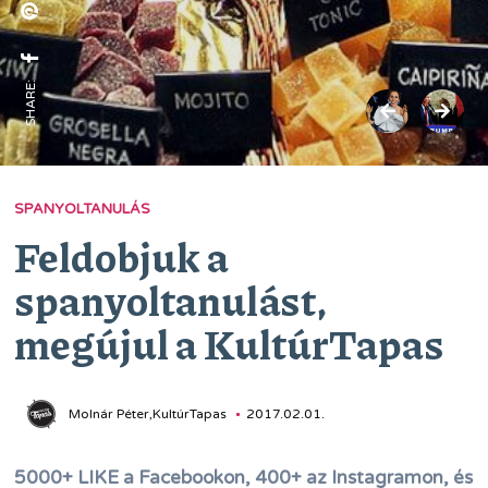
SHARE:
SPANYOLTANULÁS
Feldobjuk a
spanyoltanulást,
megújul a KultúrTapas
Molnár Péter,KultúrTapas
2017.02.01.
5000+ LIKE a Facebookon, 400+ az Instagramon, és