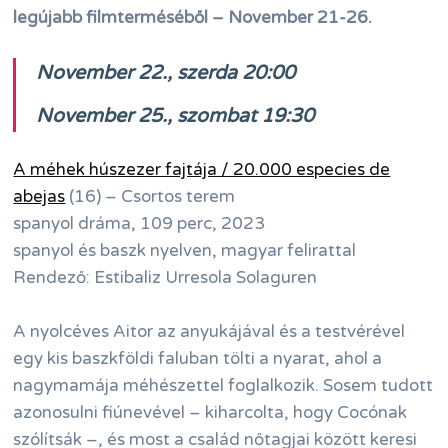
legújabb filmterméséből – November 21-26.
November 22., szerda 20:00
November 25., szombat 19:30
A méhek húszezer fajtája / 20.000 especies de
abejas
(16) – Csortos terem
spanyol dráma, 109 perc, 2023
spanyol és baszk nyelven, magyar felirattal
Rendező: Estibaliz Urresola Solaguren
A nyolcéves Aitor az anyukájával és a testvérével
egy kis baszkföldi faluban tölti a nyarat, ahol a
nagymamája méhészettel foglalkozik. Sosem tudott
azonosulni fiúnevével – kiharcolta, hogy Cocónak
szólítsák –, és most a család nőtagjai között keresi