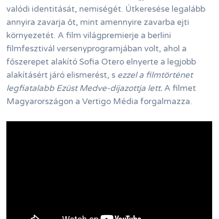
valódi identitását, nemiségét. Útkeresése legalább
annyira zavarja őt, mint amennyire zavarba ejti
környezetét. A film világpremierje a berlini
filmfesztivál versenyprogramjában volt, ahol a
főszerepet alakító Sofia Otero elnyerte a legjobb
alakításért járó elismerést, s
ezzel a filmtörténet
legfiatalabb Ezüst Medve-díjazottja lett.
A filmet
Magyarországon a Vertigo Média forgalmazza.