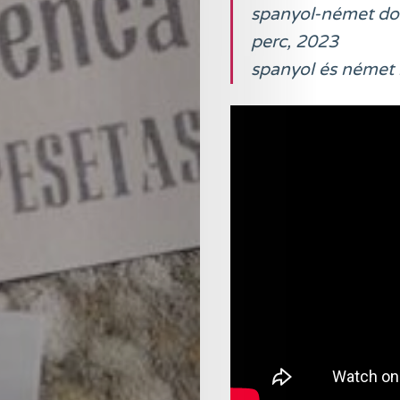
spanyol-német do
perc, 2023
spanyol és német n
Online
Magazin
Hírlevél
Kapcsolat
Adatkezelés
Search