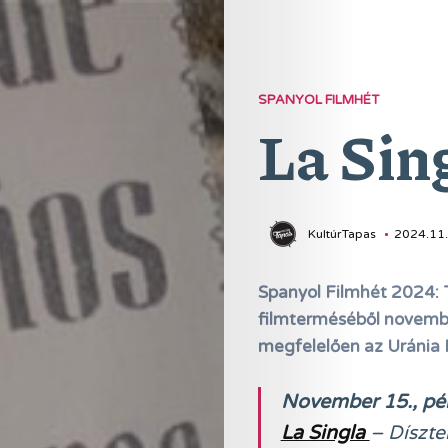
SPANYOL FILMHÉT
La Sin
KultúrTapas
2024.11.
Spanyol Filmhét 2024: 
filmterméséből novembe
megfelelően az Uránia 
November 15., p
La Singla
– Díszt