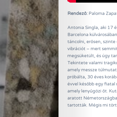
Rendező:
Paloma Zapa
Antonia Singla, aki 17 
Barcelona külvárosában 
táncolni, erősen, szint
vibrációt – mert semmit
megsüketült, és úgy tan
Tekintete valami tragik
amely messze túlmutat a
próbálta, 30 éves koráb
évvel később egy fiatal 
amely lenyűgözi őt. Kuta
aratott Németországban
tartották. Mégis mi tört