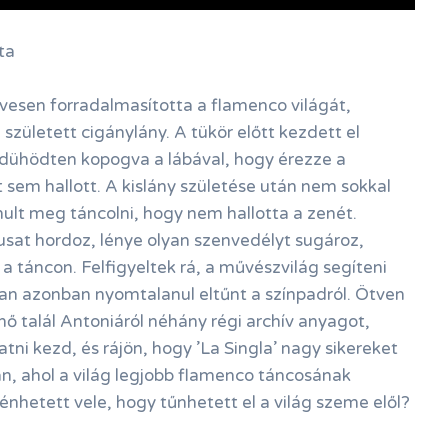
ta
évesen forradalmasította a flamenco világát,
született cigánylány. A tükör előtt kezdett el
e dühödten kopogva a lábával, hogy érezze a
 sem hallott. A kislány születése után nem sokkal
ult meg táncolni, hogy nem hallotta a zenét.
usat hordoz, lénye olyan szenvedélyt sugároz,
 táncon. Felfigyeltek rá, a művészvilág segíteni
an azonban nyomtalanul eltűnt a színpadról. Ötven
nő talál Antoniáról néhány régi archív anyagot,
tni kezd, és rájön, hogy ’La Singla’ nagy sikereket
, ahol a világ legjobb flamenco táncosának
énhetett vele, hogy tűnhetett el a világ szeme elől?