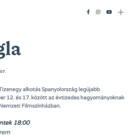
gla
07.
Tizenegy alkotás Spanyolország legújabb
r 12. és 17. között az évtizedes hagyományoknak
Nemzeti Filmszínházban.
éntek
18:00
erem