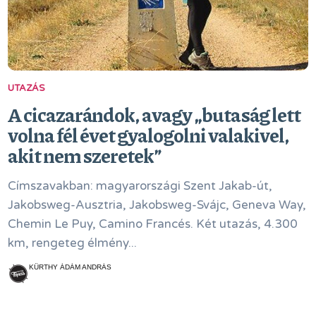
UTAZÁS
A cicazarándok, avagy „butaság lett
volna fél évet gyalogolni valakivel,
akit nem szeretek”
Címszavakban: magyarországi Szent Jakab-út,
Jakobsweg-Ausztria, Jakobsweg-Svájc, Geneva Way,
Chemin Le Puy, Camino Francés. Két utazás, 4.300
km, rengeteg élmény...
KÜRTHY ÁDÁM ANDRÁS