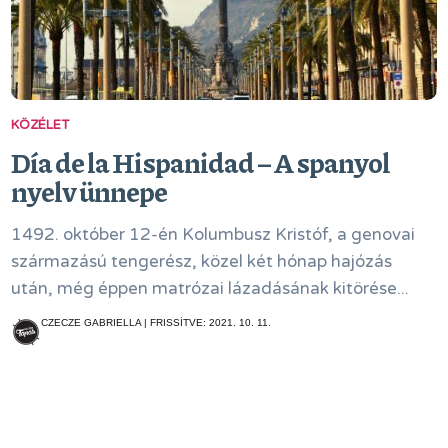
KÖZÉLET
Día de la Hispanidad – A spanyol
nyelv ünnepe
1492. október 12-én Kolumbusz Kristóf, a genovai
származású tengerész, közel két hónap hajózás
után, még éppen matrózai lázadásának kitörése...
CZECZE GABRIELLA | FRISSÍTVE: 2021. 10. 11.