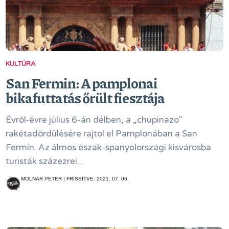
KULTÚRA
San Fermin: A pamplonai
bikafuttatás őrült fiesztája
Évről-évre július 6-án délben, a „chupinazo"
rakétadördülésére rajtol el Pamplonában a San
Fermín. Az álmos észak-spanyolországi kisvárosba
turisták százezrei...
MOLNÁR PÉTER | FRISSÍTVE: 2021. 07. 06.