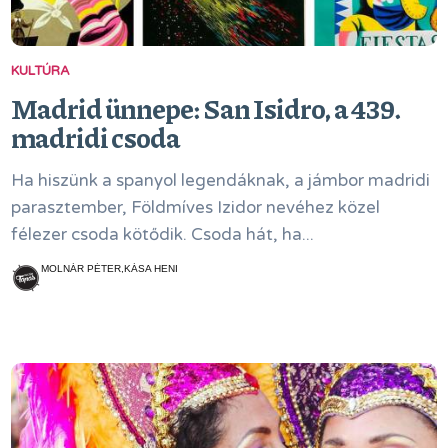
KULTÚRA
Madrid ünnepe: San Isidro, a 439.
madridi csoda
Ha hiszünk a spanyol legendáknak, a jámbor madridi
parasztember, Földmíves Izidor nevéhez közel
félezer csoda kötődik. Csoda hát, ha...
MOLNÁR PÉTER,KÁSA HENI