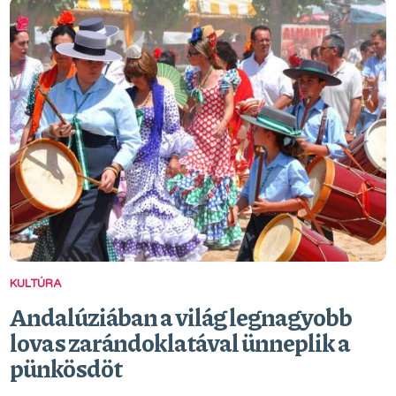
KULTÚRA
Andalúziában a világ legnagyobb
lovas zarándoklatával ünneplik a
pünkösdöt