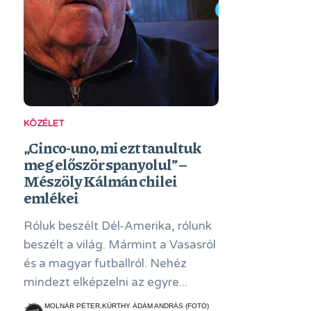
KÖZÉLET
„Cinco-uno, mi ezt tanultuk
meg először spanyolul” –
Mészöly Kálmán chilei
emlékei
Róluk beszélt Dél-Amerika, rólunk
beszélt a világ. Mármint a Vasasról
és a magyar futballról. Nehéz
mindezt elképzelni az egyre...
MOLNÁR PÉTER,KÜRTHY ÁDÁM ANDRÁS (FOTÓ)