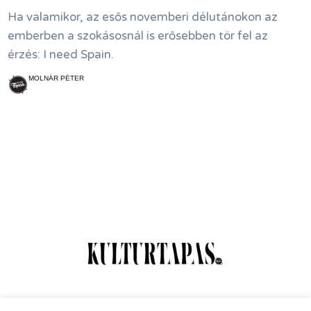
Ha valamikor, az esős novemberi délutánokon az
emberben a szokásosnál is erősebben tör fel az
érzés: I need Spain.
MOLNÁR PÉTER
Online Magazin
Hírlevél
Kapcsolat
Adatkezelés