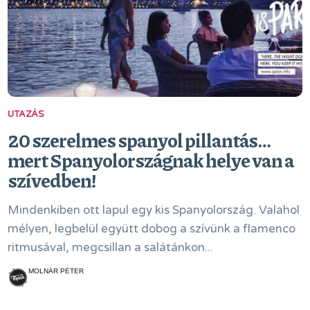
UTAZÁS
20 szerelmes spanyol pillantás…
mert Spanyolországnak helye van a
szívedben!
Mindenkiben ott lapul egy kis Spanyolország. Valahol
mélyen, legbelül együtt dobog a szívünk a flamenco
ritmusával, megcsillan a salátánkon...
MOLNÁR PÉTER