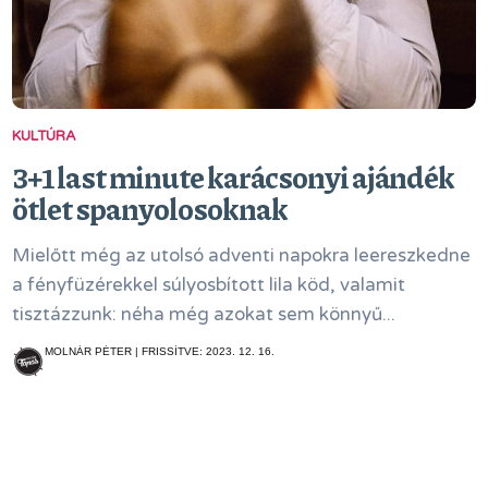
KULTÚRA
3+1 last minute karácsonyi ajándék
ötlet spanyolosoknak
Mielőtt még az utolsó adventi napokra leereszkedne
a fényfüzérekkel súlyosbított lila köd, valamit
tisztázzunk: néha még azokat sem könnyű...
MOLNÁR PÉTER | FRISSÍTVE: 2023. 12. 16.