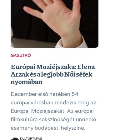
GASZTRÓ
Európai Moziéjszaka: Elena
Arzak és a legjobb Női séfek
nyomában
December első hetében 54
európai városban rendezik meg az
Európai Moziéjszakát. Az európai
filmkultúra sokszínűségét ünneplő
esemény budapesti helyszíne...
KULTÚRTAPAS