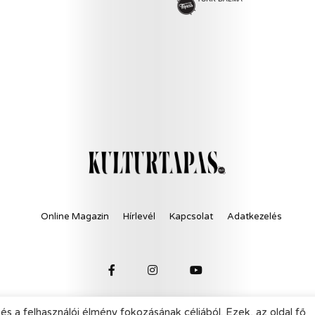
Online Magazin
Hírlevél
Kapcsolat
Adatkezelés
és a felhasználói élmény fokozásának céljából. Ezek, az oldal fő
© 2021 KultúrTapas - All Rights Reserved.