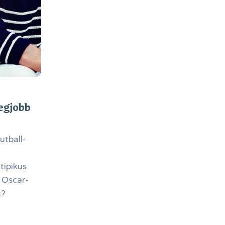
legjobb
utball-
tipikus
ő Oscar-
t?