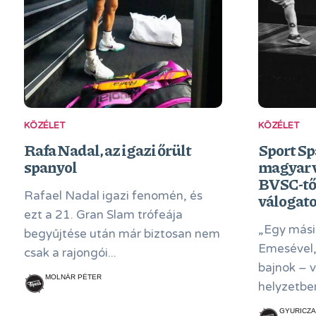
KÖZÉLET
KÖZÉLET
Rafa Nadal, az igazi őrült
Sport S
spanyol
magyar v
BVSC-től
Rafael Nadal igazi fenomén, és
válogato
ezt a 21. Gran Slam trófeája
„Egy mási
begyűjtése után már biztosan nem
Emesével,
csak a rajongói...
bajnok – 
MOLNÁR PÉTER
helyzetbe
GYURICZA