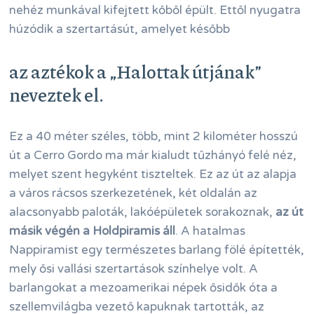
nehéz munkával kifejtett kőből épült. Ettől nyugatra
húzódik a szertartásút, amelyet később
az aztékok a „Halottak útjának”
neveztek el.
Ez a 40 méter széles, több, mint 2 kilométer hosszú
út a Cerro Gordo ma már kialudt tűzhányó felé néz,
melyet szent hegyként tiszteltek. Ez az út az alapja
a város rácsos szerkezetének, két oldalán az
alacsonyabb paloták, lakóépületek sorakoznak,
az út
másik végén a Holdpiramis áll
. A hatalmas
Nappiramist egy természetes barlang fölé építették,
mely ősi vallási szertartások színhelye volt. A
barlangokat a mezoamerikai népek ősidők óta a
szellemvilágba vezető kapuknak tartották, az