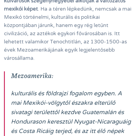
külvárosok szegénynegyedei alkotják a változatos
mexikói képet
. Ha a téren lépkedünk, nemcsak a mai
Mexikó történelmi, kulturális és politikai
központjában járunk, hanem egy rég letűnt
civilizáció, az aztékok egykori fővárosában is. Itt
lehetett valamikor Tenochtitlán, az 1300-1500-as
évek Mezoamerikájának egyik legjelentősebb
városállama.
Mezoamerika:
kulturális és földrajzi fogalom egyben. A
mai Mexikói-völgytől északra elterülő
sivatagi területtől kezdve Guatemalán és
Hondurason keresztül Nyugat-Nicaraguáig
és Costa Ricáig terjed, és az itt élő népek