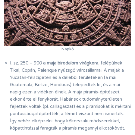
Napkő
I. sz. 250 – 900
a maja birodalom virágkora
, felépülnek
Tikal, Copán, Palenque nyüzsgő városállamai. A maják a
Yucatán-félszigeten és a délebbi területeken (a mai
Guatemala, Belize, Honduras) telepedtek le, és a mai
napig ezen a vidéken élnek. A maja piramis-építészet
ekkor érte el fénykorát. Habár sok tudományterületen
fejlettek voltak (pl. csillagászat) és a piramisokat is mértani
pontossággal építették, a fémet viszont nem ismerték.
Így nehéz elképzelni, hogy kőkorszaki módszerekkel,
kőpattintással faragták a piramis megannyi alkotókövét.