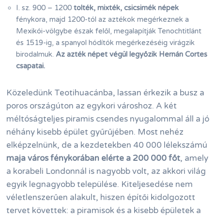
I. sz. 900 – 1200
tolték, mixték, csicsimék népek
fénykora, majd 1200-tól az aztékok megérkeznek a
Mexikói-völgybe észak felől, megalapítják Tenochtitlánt
és 1519-ig, a spanyol hódítók megérkezéséig virágzik
birodalmuk.
Az azték népet végül legyőzik Hernán Cortes
csapatai.
Közeledünk Teotihuacánba, lassan érkezik a busz a
poros országúton az egykori városhoz. A két
méltóságteljes piramis csendes nyugalommal áll a jó
néhány kisebb épület gyűrűjében. Most nehéz
elképzelnünk, de a kezdetekben 40 000 lélekszámú
maja város fénykorában elérte a 200 000 főt
, amely
a korabeli Londonnál is nagyobb volt, az akkori világ
egyik legnagyobb települése. Kiteljesedése nem
véletlenszerűen alakult, hiszen építői kidolgozott
tervet követtek: a piramisok és a kisebb épületek a