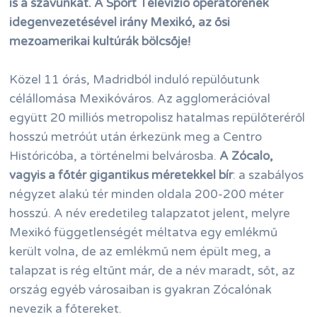
is a szavunkat. A Sport Televízió operatőrének
idegenvezetésével irány Mexikó, az ősi
mezoamerikai kultúrák bölcsője!
Közel 11 órás, Madridból induló repülőutunk
célállomása Mexikóváros. Az agglomerációval
együtt 20 milliós metropolisz hatalmas repülőteréről
hosszú metróút után érkezünk meg a Centro
Históricóba, a történelmi belvárosba.
A Zócalo,
vagyis a főtér gigantikus méretekkel bír
: a szabályos
négyzet alakú tér minden oldala 200-200 méter
hosszú. A név eredetileg talapzatot jelent, melyre
Mexikó függetlenségét méltatva egy emlékmű
került volna, de az emlékmű nem épült meg, a
talapzat is rég eltűnt már, de a név maradt, sőt, az
ország egyéb városaiban is gyakran Zócalónak
nevezik a főtereket.