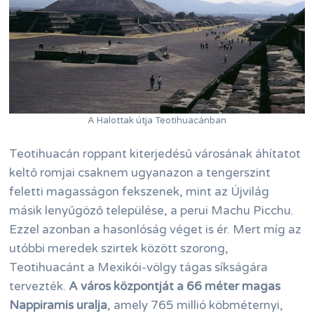
A Halottak útja Teotihuacánban
Teotihuacán roppant kiterjedésű városának áhítatot
keltő romjai csaknem ugyanazon a tengerszint
feletti magasságon fekszenek, mint az Újvilág
másik lenyűgöző települése, a perui Machu Picchu.
Ezzel azonban a hasonlóság véget is ér. Mert míg az
utóbbi meredek szirtek között szorong,
Teotihuacánt a Mexikói-völgy tágas síkságára
tervezték.
A város központját a 66 méter magas
Nappiramis uralja
, amely 765 millió köbméternyi,