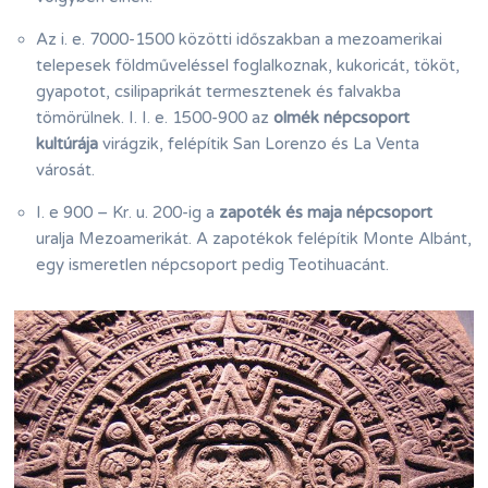
Az i. e. 7000-1500 közötti időszakban a mezoamerikai
telepesek földműveléssel foglalkoznak, kukoricát, tököt,
gyapotot, csilipaprikát termesztenek és falvakba
tömörülnek. I. I. e. 1500-900 az
olmék népcsoport
kultúrája
virágzik, felépítik San Lorenzo és La Venta
városát.
I. e 900 – Kr. u. 200-ig a
zapoték és maja népcsoport
uralja Mezoamerikát. A zapotékok felépítik Monte Albánt,
egy ismeretlen népcsoport pedig Teotihuacánt.