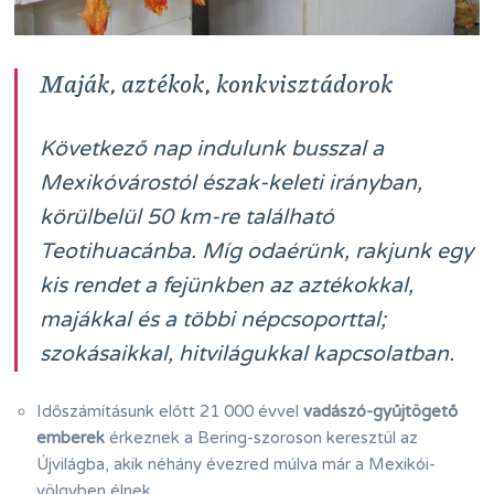
Maják, aztékok,
konkvisztádorok
Következő nap indulunk busszal a
Mexikóvárostól észak-keleti irányban,
körülbelül 50 km-re található
Teotihuacánba. Míg odaérünk, rakjunk egy
kis rendet a fejünkben az aztékokkal,
majákkal és a többi népcsoporttal;
szokásaikkal, hitvilágukkal kapcsolatban.
Időszámításunk előtt 21 000 évvel
vadászó-gyűjtögető
emberek
érkeznek a Bering-szoroson keresztül az
Újvilágba, akik néhány évezred múlva már a Mexikói-
völgyben élnek.