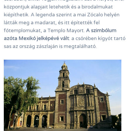
központjuk alapjait letehetik és a birodalmukat
kiépíthetik. A legenda szerint a mai Zócalo helyén
látták meg a madarat, és itt építették fel
főtemplomukat, a Templo Mayort.
A szimbólum
azóta Mexikó jelképévé vált
: a csőrében kígyót tartó
sas az ország zászlaján is megtalálható.