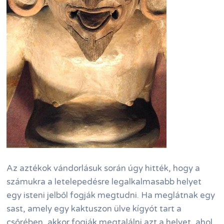
Az aztékok vándorlásuk során úgy hitték, hogy a
számukra a letelepedésre legalkalmasabb helyet
egy isteni jelből fogják megtudni. Ha meglátnak egy
sast, amely egy kaktuszon ülve kígyót tart a
csőrében, akkor fogják megtalálni azt a helyet, ahol