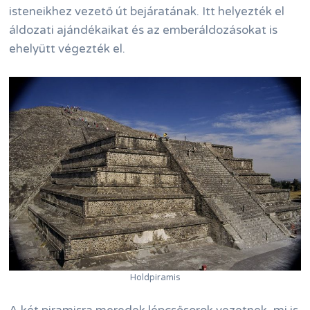
isteneikhez vezető út bejáratának. Itt helyezték el
áldozati ajándékaikat és az emberáldozásokat is
ehelyütt végezték el.
Holdpiramis