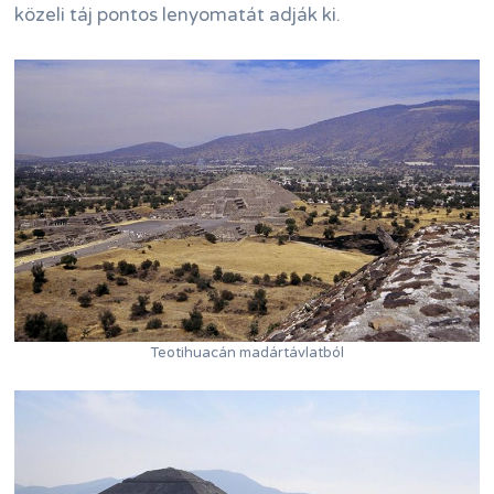
közeli táj pontos lenyomatát adják ki.
Teotihuacán madártávlatból