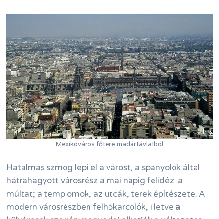
Mexikóváros főtere madártávlatból
Hatalmas szmog lepi el a várost, a spanyolok által
hátrahagyott városrész a mai napig felidézi a
múltat; a templomok, az utcák, terek építészete. A
modern városrészben felhőkarcolók, illetve
a