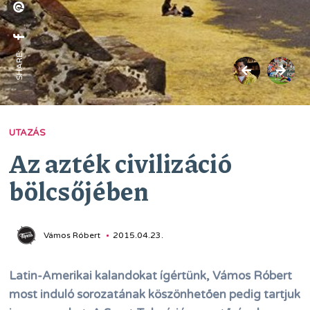
SHARE:
UTAZÁS
Az azték civilizáció
bölcsőjében
Vámos Róbert
2015.04.23.
Latin-Amerikai kalandokat ígértünk, Vámos Róbert
most induló sorozatának köszönhetően pedig tartjuk