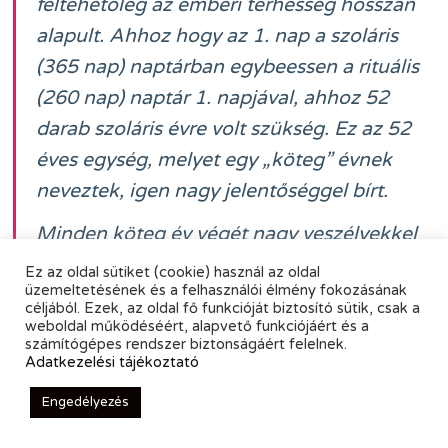
feltehetőleg az emberi terhesség hosszán
alapult. Ahhoz hogy az 1. nap a szoláris
(365 nap) naptárban egybeessen a rituális
(260 nap) naptár 1. napjával, ahhoz 52
darab szoláris évre volt szükség. Ez az 52
éves egység, melyet egy „köteg” évnek
neveztek, igen nagy jelentőséggel bírt.
Minden köteg év végét nagy veszélyekkel
teli pillanatnak tartották, amikor is az
Ez az oldal sütiket (cookie) használ az oldal
üzemeltetésének és a felhasználói élmény fokozásának
istenek véget vethetnek a világnak. Az idő
céljából. Ezek, az oldal fő funkcióját biztosító sütik, csak a
múlásával és jegyzésével sokat
weboldal működéséért, alapvető funkciójáért és a
számítógépes rendszer biztonságáért felelnek.
foglalkoztak, a mai lineáris világképünknek
Adatkezelési tájékoztató
azonban furcsának tűnhet körkörös
Engedélyezés
időérzékelésük. Egy köteg éven belül