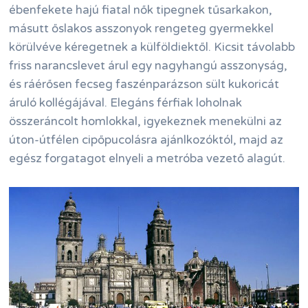
ébenfekete hajú fiatal nők tipegnek tűsarkakon,
másutt őslakos asszonyok rengeteg gyermekkel
körülvéve kéregetnek a külföldiektől. Kicsit távolabb
friss narancslevet árul egy nagyhangú asszonyság,
és ráérősen fecseg faszénparázson sült kukoricát
áruló kollégájával. Elegáns férfiak loholnak
összeráncolt homlokkal, igyekeznek menekülni az
úton-útfélen cipőpucolásra ajánlkozóktól, majd az
egész forgatagot elnyeli a metróba vezető alagút.