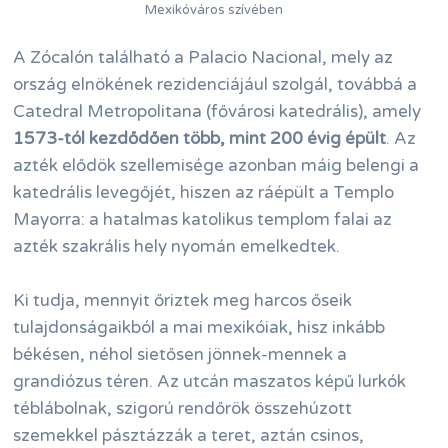
Mexikóváros szívében
A Zócalón található a Palacio Nacional, mely az
ország elnökének rezidenciájául szolgál, továbbá a
Catedral Metropolitana (fővárosi katedrális), amely
1573-tól kezdődően
több, mint 200 évig épült
. Az
azték elődök szellemisége azonban máig belengi a
katedrális levegőjét, hiszen az ráépült a Templo
Mayorra: a hatalmas katolikus templom falai az
azték szakrális hely nyomán emelkedtek.
Ki tudja, mennyit őriztek meg harcos őseik
tulajdonságaikból a mai mexikóiak, hisz inkább
békésen, néhol sietősen jönnek-mennek a
grandiózus téren. Az utcán maszatos képű lurkók
téblábolnak, szigorú rendőrök összehúzott
szemekkel pásztázzák a teret, aztán csinos,