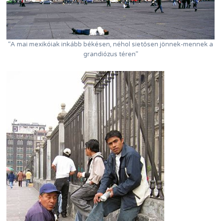
“A mai mexikóiak inkább békésen, néhol sietősen jönnek-mennek a
grandiózus téren”