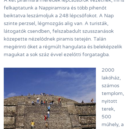
A két piramisra meredek lépcsősorok vezetnek, mi is
felkaptatunk a Nappiramisra és több pihenőt
beiktatva leszámoljuk a 248 lépcsőfokot. A Nap
szinte perzsel, légmozgás alig van. A turisták,
látogatók csendben, felszabadult szusszanások
közepette nézelődnek piramis tetején. Talán
megérinti őket a régmúlt hangulata és beleképzelik
magukat a sok száz évvel ezelőtti forgatagba.
2000
lakóház,
számos
templom,
nyitott
terek,
500
műhely, a