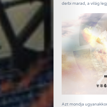
derbi marad, a világ le
Azt mondja ugyanakkor S