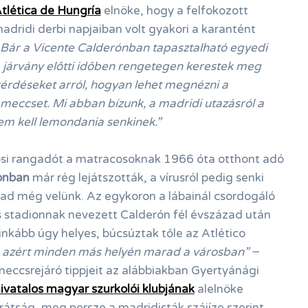
tlética de Hungría
elnöke, hogy a felfokozott
dridi derbi napjaiban volt gyakori a karantént
„Bár a Vicente Calderónban tapasztalható egyedi
 járvány előtti időben rengetegen kerestek meg
 kérdéseket arról, hogyan lehet megnézni a
-meccset. Mi abban bízunk, a madridi utazásról a
em kell lemondania senkinek.”
rosi rangadót a matracosoknak 1966 óta otthont adó
onban
már rég lejátszották, a vírusról pedig senki
d még velünk. Az egykoron a lábainál csordogáló
 stadionnak nevezett Calderón fél évszázad után
inkább úgy helyes, búcsúztak tőle az Atlético
 azért minden más helyén marad a városban”
−
k meccsrejáró tippjeit az alábbiakban Gyertyánági
ivatalos magyar szurkolói klubjának
alelnöke
rátság, meg persze a madridisták szájíze szerint.