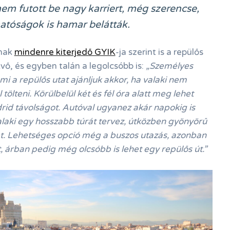
m futott be nagy karriert, még szerencse,
atóságok is hamar belátták.
ának
mindenre kiterjedő GYIK
-ja szerint is a repülős
vő, és egyben talán a legolcsóbb is:
„Személyes
mi a repülős utat ajánljuk akkor, ha valaki nem
 tölteni. Körülbelül két és fél óra alatt meg lehet
id távolságot. Autóval ugyanez akár napokig is
alaki egy hosszabb túrát tervez, útközben gyönyörű
. Lehetséges opció még a buszos utazás, azonban
, árban pedig még olcsóbb is lehet egy repülős út.”