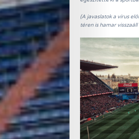
(A javaslatok a vírus el
téren is hamar visszaáll
Online
Magazin
Hírlevél
Kapcsolat
Adatkezelés
Search