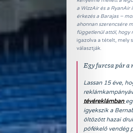
kényelme mellett a leg
a WizzAir és a RyanAir 
érkezés a Barajas − mos
ahonnan szerencsére me
függetlenül attól, hogy 
igazolva a tételt, mely 
választják.
Egy furcsa pár a
Lassan 15 éve, hog
reklámkampányával 
tévéreklámban
eg
igyekszik a Bernab
öltözött hazai dr
pöfékelő vendég p