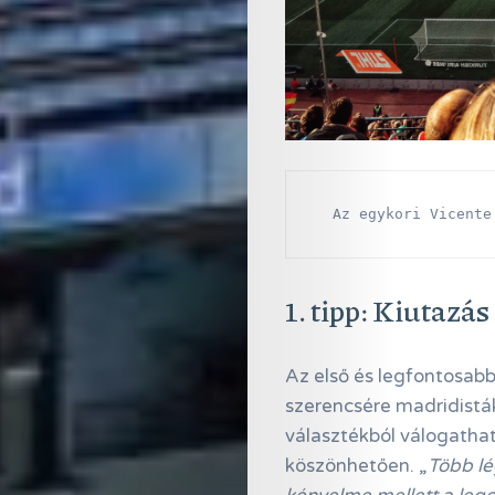
  Az egykori Vicente
1. tipp: Kiutazá
Az első és legfontosab
szerencsére madridisták
választékból válogatha
köszönhetően. „
Több lé