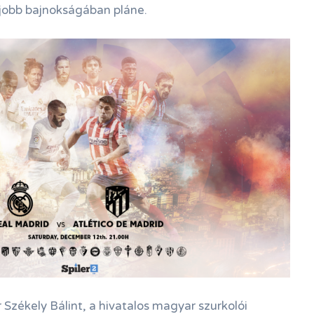
gjobb bajnokságában pláne.
zékely Bálint, a hivatalos magyar szurkolói