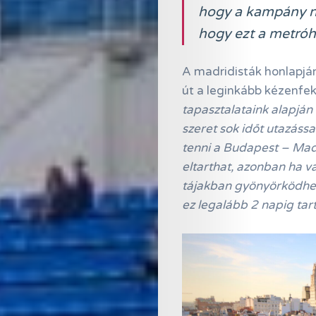
hogy a kampány ne
hogy ezt a metróh
A madridisták honlapj
út a leginkább kézenfek
tapasztalataink alapján 
szeret sok időt utazással
tenni a Budapest – Madr
eltarthat, azonban ha v
tájakban gyönyörködhet
ez legalább 2 napig tart