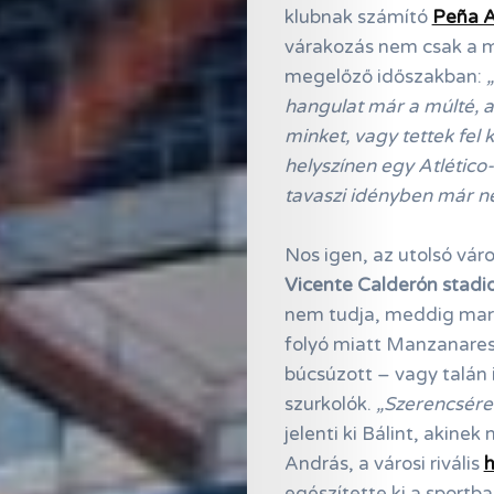
klubnak számító
Peña A
várakozás nem csak a ma
megelőző időszakban:
hangulat már a múlté, a
minket, vagy tettek fel
helyszínen egy Atlético
tavaszi idényben már n
Nos igen, az utolsó vá
Vicente Calderón stadi
nem tudja, meddig mara
folyó miatt Manzanares
búcsúzott – vagy talán 
szurkolók.
„Szerencsére
jelenti ki Bálint, akine
András, a városi rivális
h
egészítette ki a sportba