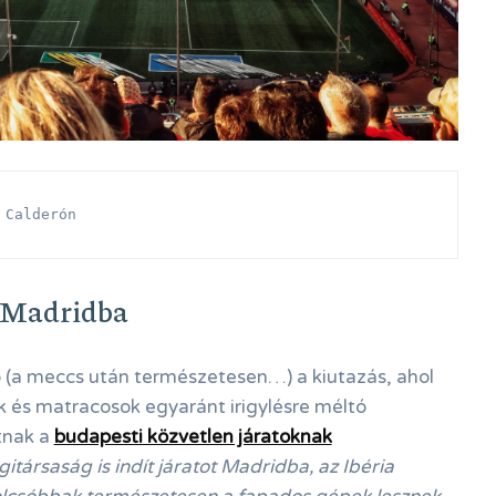
 Calderón
s Madridba
b (a meccs után természetesen…) a kiutazás, ahol
 és matracosok egyaránt irigylésre méltó
tnak a
budapesti közvetlen járatoknak
gitársaság is indít járatot Madridba, az Ibéria