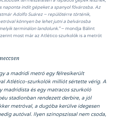
olcsóbbak természetesen a fapados gépek lesznek,
is naponta indít gépeket a spanyol fővárosba. Az
tmár Adolfo Suárez − repülőtérre történik,
tróval könnyen be lehet jutni a belvárosba
melyik terminálon landolunk.”
− mondja Bálint
szerint most már az Atlético szurkolók is a metrót
 meccsen
y a madridi metró egy félresikerült
Atlético-szurkolók milliót sértette vérig. A
y madridista és egy matracos szurkoló
éu stadionban rendezett derbire, a jól
ukker metróval, a dugóba kerülve idegesen
edig autóval. Ilyen szinopszissal nem csoda,