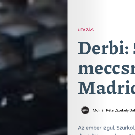
UTAZÁS
Derbi: 
meccsr
Madri
Molnár Péter,Székely Bál
Az ember izgul. Szurkol