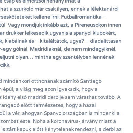
e csap és elmorzsol néhány imát a
hát a szurkoló már csak ilyen, ennek a lélektanáról
rsesköteteket kellene írni. Futballromantika −
túl. Vagy mondjuk inkább azt, a Pireneusokon innen
ar drukker lelkesedik ugyanis a spanyol klubokért,
k, kiabálnak és − kitaláltátok, ugye? − diadalittasan
-egy gólnál. Madridiaknál, de nem mindegyiknél.
eljutni olyan… mintha egy szentélyben lennének.
cikk.
d mindenkori otthonának számító Santiago
épül, a világ meg azon igyekszik, hogy a
az idény első madridi derbije sem várathat tovább. A
rangadó előtt természetes, hogy a hazai
dül a vér, ahogyan Spanyolországban is mindenki a
szombat este. Noha a koronavírus-járvány miatt a
s zárt kapuk előtt kénytelenek rendezni, a derbi az