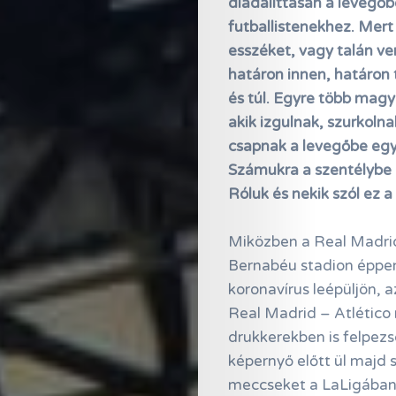
diadalittasan a levegőb
futballistenekhez. Mert 
esszéket, vagy talán ve
határon innen, határon 
és túl. Egyre több magy
akik izgulnak, szurkolna
csapnak a levegőbe egy
Számukra a szentélybe 
Róluk és nekik szól ez a 
Miközben a Real Madri
Bernabéu stadion éppen 
koronavírus leépüljön, 
Real Madrid – Atlético 
drukkerekben is felpezs
képernyő előtt ül majd 
meccseket a LaLigában i