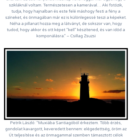
szikláknál voltam. Természetesen a kamerával… Aki fotózik,
tudja, hogy hajnalban és este felé máshogy festi a fény a
színeket, és önmagában már ez is különlegessé teszi a képeket.
Néha a pillanat hozza meg a látványt, de sokszor van, hogy
tudod, hogy akkor és ott képet “kell” készítened, és van időd a
komponálásra.” – Csillag Zsuzsi
Petrik László: “Muxiába Santiagóból érkeztem. Több érzés,
gondolat kavargott, keveredett bennem: elégedettség, öröm az
Út teljesítése és az önmagammal szemben támasztott célok