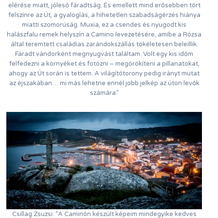
elérése miatt, jóleső fáradtság. És emellett mind erősebben tört
felszínre az Út, a gyaloglás, a hihetetlen szabadságérzés hiánya
miatti szomorúság. Muxia, ez a csendes és nyugodt kis
halászfalu remek helyszín a Camino levezetésére, amibe a Rózsa
által teremtett családias zarándokszállás tökéletesen beleillik.
Fáradt vándorként megnyugvást találtam. Volt egy kis időm
felfedezni a környéket és fotózni – megörökíteni a pillanatokat,
ahogy az Út során is tettem. A világítótorony pedig irányt mutat
az éjszakában… mi más lehetne ennél jobb jelkép az úton levők
számára.”
Csillag Zsuzsi: “A Caminón készült képeim mindegyike kedves