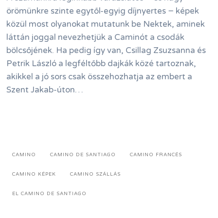
örömünkre szinte egytől-egyig díjnyertes − képek
közül most olyanokat mutatunk be Nektek, aminek
láttán joggal nevezhetjük a Caminót a csodák
bölcsőjének. Ha pedig így van, Csillag Zsuzsanna és
Petrik László a legféltőbb dajkák közé tartoznak,
akikkel a jó sors csak összehozhatja az embert a
Szent Jakab-úton…
CAMINO
CAMINO DE SANTIAGO
CAMINO FRANCÉS
CAMINO KÉPEK
CAMINO SZÁLLÁS
EL CAMINO DE SANTIAGO