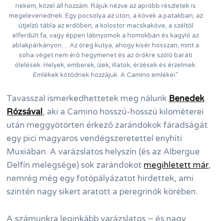
nekem, közel áll hozzám. Rájuk nézve az apróbb részletek is
megelevenednek. Egy pocsolya az úton, a kövek a patakban, az
útjelző tábla az erdőben, a kolostor macskaköve, a széltől
elferdült fa, vagy éppen lábnyomok a homokban és kagyló az
ablakpárkányon… Az öreg kutya, ahogy kísér hosszan, mint a
soha véget nem érő hegymenet és az örökre szóló baráti
ölelések. Helyek, emberek, ízek, illatok, érzések és érzelmek.
Emlékek kötődnek hozzájuk. A Camino emlékei.”
Tavasszal ismerkedhettetek meg nálunk
Benedek
Rózsával
, aki a Camino hosszú-hosszú kilométerei
után meggyötörten érkező zarándokok fáradságát
egy pici magyaros vendégszeretettel enyhíti
Muxiában. A varázslatos helyszín (és az Albergue
Delfín melegsége) sok zarándokot
megihletett már
,
nemrég még egy fotópályázatot hirdettek, ami
szintén nagy sikert aratott a peregrinók körében.
A számunkra leginkább varázslatos − és nagy