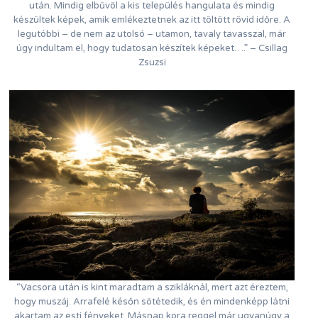
után. Mindig elbűvöl a kis település hangulata és mindig
készültek képek, amik emlékeztetnek az itt töltött rövid időre. A
legutóbbi – de nem az utolsó – utamon, tavaly tavasszal, már
úgy indultam el, hogy tudatosan készítek képeket….” – Csillag
Zsuzsi
“Vacsora után is kint maradtam a szikláknál, mert azt éreztem,
hogy muszáj. Arrafelé későn sötétedik, és én mindenképp látni
akartam az esti fényeket. Másnap kora reggel már ugyanúgy a