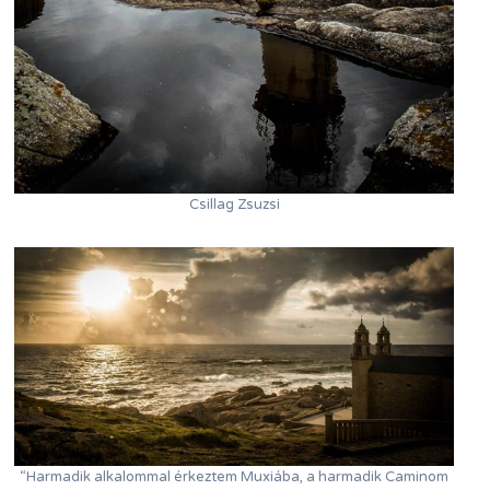
Csillag Zsuzsi
“Harmadik alkalommal érkeztem Muxiába, a harmadik Caminom