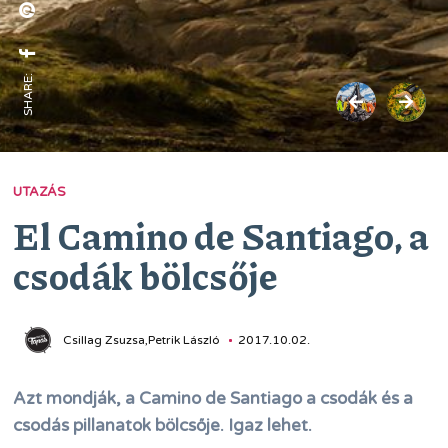
SHARE:
UTAZÁS
El Camino de Santiago, a
csodák bölcsője
Csillag Zsuzsa,Petrik László
2017.10.02.
Azt mondják, a Camino de Santiago a csodák és a
csodás pillanatok bölcsője. Igaz lehet.