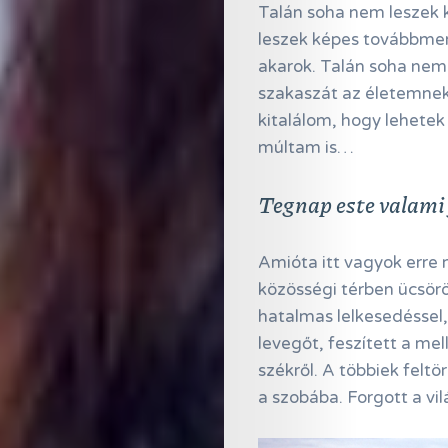
Talán soha nem leszek 
leszek képes továbbmenn
akarok. Talán soha nem 
szakaszát az életemnek.
kitalálom, hogy lehete
múltam is…
Tegnap este valami 
Amióta itt vagyok erre
közösségi térben ücsör
hatalmas lelkesedéssel,
levegőt, feszített a me
székről. A többiek felt
a szobába. Forgott a vil