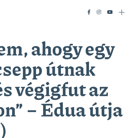
em, ahogy egy
sepp útnak
és végigfut az
n” − Édua útja
)