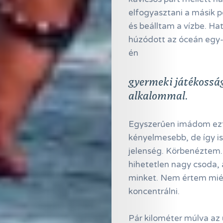
elfogyasztani a másik 
és beálltam a vízbe. Ha
húzódott az óceán egy-e
én
gyermeki játékosság
alkalommal.
Egyszerűen imádom ezt 
kényelmesebb, de így i
jelenség. Körbenéztem.
hihetetlen nagy csoda, 
minket. Nem értem miér
koncentrálni.
Pár kilométer múlva az