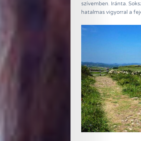
szívemben. Iránta. Sok
hatalmas vigyorral a fe