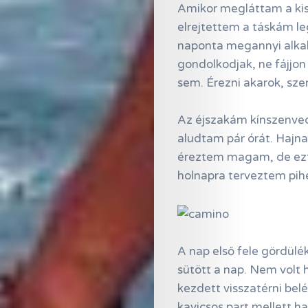
Amikor megláttam a kis 
elrejtettem a táskám l
naponta megannyi alkal
gondolkodjak, ne fájjo
sem. Érezni akarok, sz
Az éjszakám kínszenvedé
aludtam pár órát. Hajn
éreztem magam, de ez
holnapra terveztem pihe
A nap első fele gördül
sütött a nap. Nem volt
kezdett visszatérni be
kavicsos part mellett h