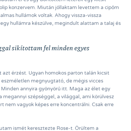
polip konzervem. Miután jóllaktam levettem a cipőm
talmas hullámok voltak. Ahogy vissza-vissza
gy hullámra készülve, megindult alattam a talaj és
gal sikítottam fel minden egyes
azt érzést. Ugyan homokos parton talán kicsit
s eszméletlen megnyugtató, de mégis vicces
 Minden annyira gyönyörű itt. Maga az élet egy
a megannyi szépséggel, a világgal, ami körülvesz
t nem vagyok képes erre koncentrálni. Csak erre
 utam ismét keresztezte Rose-t. Örültem a