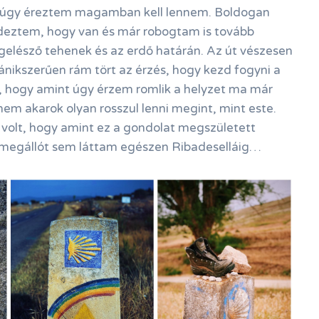
a úgy éreztem magamban kell lennem. Boldogan
eztem, hogy van és már robogtam is tovább
egelésző tehenek és az erdő határán. Az út vészesen
nikszerűen rám tört az érzés, hogy kezd fogyni a
 hogy amint úgy érzem romlik a helyzet ma már
nem akarok olyan rosszul lenni megint, mint este.
 volt, hogy amint ez a gondolat megszületett
zmegállót sem láttam egészen Ribadeselláig…