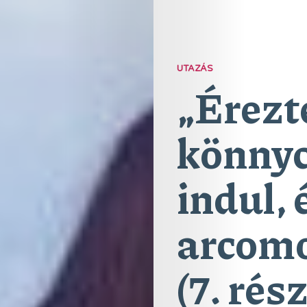
UTAZÁS
„Érezt
könnyc
indul, 
arcomo
(7. rész