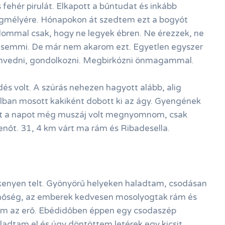
fehér pirulát. Elkapott a bűntudat és inkább
egmélyére. Hónapokon át szedtem ezt a bogyót
ommal csak, hogy ne legyek ébren. Ne érezzek, ne
n semmi. De már nem akarom ezt. Egyetlen egyszer
envedni, gondolkozni. Megbirkózni önmagammal.
s volt. A szúrás nehezen hagyott alább, alig
alban mosott kakiként dobott ki az ágy. Gyengének
t a napot még muszáj volt megnyomnom, csak
nőt. 31, 4 km várt ma rám és Ribadesella.
ékenyen telt. Gyönyörű helyeken haladtam, csodásan
 hőség, az emberek kedvesen mosolyogtak rám és
lém az erő. Ebédidőben éppen egy csodaszép
aladtam el és úgy döntöttem letérek egy kicsit