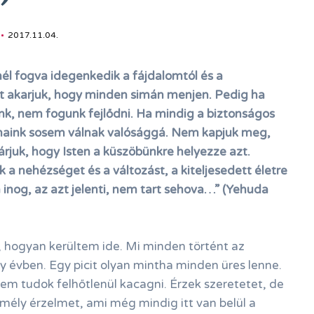
2017.11.04.
l fogva idegenkedik a fájdalomtól és a
t akarjuk, hogy minden simán menjen. Pedig ha
, nem fogunk fejlődni. Ha mindig a biztonságos
lmaink sosem válnak valósággá. Nem kapjuk meg,
árjuk, hogy Isten a küszöbünkre helyezze azt.
 a nehézséget és a változást, a kiteljesedett életre
inog, az azt jelenti, nem tart sehova…” (Yehuda
hogyan kerültem ide. Mi minden történt az
 évben. Egy picit olyan mintha minden üres lenne.
em tudok felhőtlenül kacagni. Érzek szeretetet, de
 mély érzelmet, ami még mindig itt van belül a