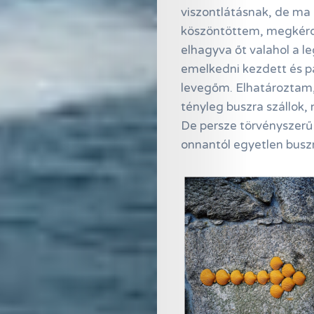
viszontlátásnak, de m
köszöntöttem, megkérd
elhagyva őt valahol a l
emelkedni kezdett és pá
levegőm. Elhatároztam,
tényleg buszra szállok, 
De persze törvényszerű
onnantól egyetlen bus