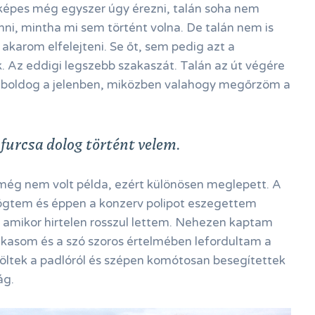
képes még egyszer úgy érezni, talán soha nem
i, mintha mi sem történt volna. De talán nem is
akarom elfelejteni. Se őt, sem pedig azt a
 Az eddigi legszebb szakaszát. Talán az út végére
k boldog a jelenben, miközben valahogy megőrzöm a
furcsa dolog történt velem.
 még nem volt példa, ezért különösen meglepett. A
ögtem és éppen a konzerv polipot eszegettem
 amikor hirtelen rosszul lettem. Nehezen kaptam
llkasom és a szó szoros értelmében lefordultam a
öröltek a padlóról és szépen komótosan besegítettek
ág.