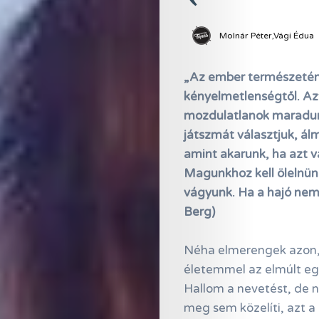
Molnár Péter,Vági Édua
„Az ember természeténé
kényelmetlenségtől. Az
mozdulatlanok maradunk
játszmát választjuk, á
amint akarunk, ha azt v
Magunkhoz kell ölelnünk
vágyunk. Ha a hajó nem 
Berg)
Néha elmerengek azon, 
életemmel az elmúlt egy
Hallom a nevetést, de n
meg sem közelíti, azt a