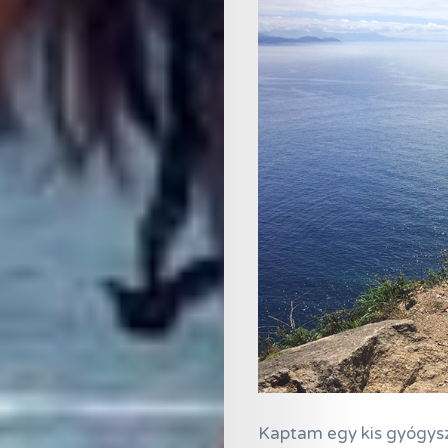
Online
Magazin
Hírlevél
Kapcsolat
Adatkezelés
Search
Kaptam egy kis gyógysze