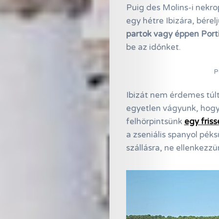
Puig des Molins-i nekro
egy hétre Ibizára, bérel
partok vagy éppen Port
be az időnket.
P
Ibizát nem érdemes túlt
egyetlen vágyunk, hogy 
felhörpintsünk
egy fris
a zseniális spanyol pék
szállásra, ne ellenkezzü