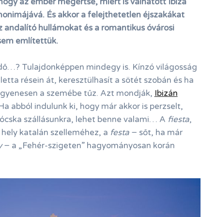
 hogy az ember megértse, miért is válhatott Ibiza
nonimájává. És akkor a felejthetetlen éjszakákat
z andalító hullámokat és a romantikus óvárosi
em említettük.
idő…? Tulajdonképpen mindegy is. Kínzó világosság
etta résein át, keresztülhasít a sötét szobán és ha
egyenesen a szemébe tűz. Azt mondják,
Ibizán
 Ha abból indulunk ki, hogy már akkor is perzselt,
rócska szállásunkra, lehet benne valami… A
fiesta
,
 hely katalán szelleméhez, a
festa
− sőt, ha már
y
− a „Fehér-szigeten” hagyományosan korán