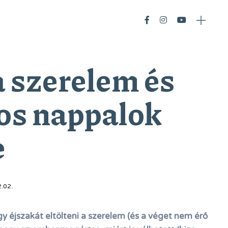
a szerelem és
os nappalok
e
.02.
gy éjszakát eltölteni a szerelem (és a véget nem érő