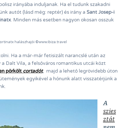
polisz irányába induljanak. Ha el tudunk szakadni
jünk autót (lásd még: reptér) és irány a
Sant Josep-i
inatx
. Minden más esetben nagyon okosan osszuk
ortinatx halászhajói ©www.ibiza.travel
olni. Ha a már-már fetisizált narancslé után az
a Dalt Vila, a felsőváros romantikus utcái közt
sen pörkölt
cortadót
, majd a lehető legrövidebb úton
sütemények egyikével a hónunk alatt visszatérjünk a
nk.
A
szies
ztát
nem