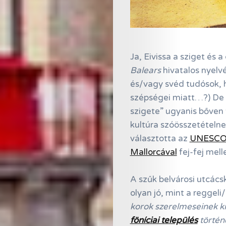
Ja, Eivissa a sziget és 
Balears
hivatalos nyelv
Online
és/vagy svéd tudósok, h
szépségei miatt…?) De 
Magazin
szigete” ugyanis bőven
Hírlevél
kultúra szóösszetételnek
választotta az
UNESCO 
Kapcsolat
Mallorcával
fej-fej melle
Adatkezelés
A szűk belvárosi utcác
olyan jó, mint a reggeli
Search
korok szerelmeseinek ki
föníciai település
történ