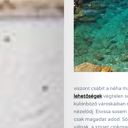
viszont csábít a néha m
lehetőségek
végtelen so
különböző városkáiban m
nézelődj. Eivissa sose
csak magadat adod. Sőt
válnak, a sziget cinkosa