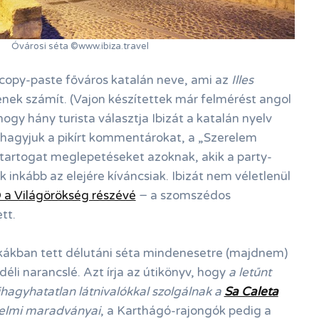
Óvárosi séta ©www.ibiza.travel
a copy-paste főváros katalán neve, ami az
Illes
ének számít. (Vajon készítettek már felmérést angol
ogy hány turista választja Ibizát a katalán nyelv
hagyjuk a pikírt kommentárokat, a „Szerelem
 tartogat meglepetéseket azoknak, akik a party-
 inkább az elejére kíváncsiak. Ibizát nem véletlenül
a Világörökség részévé
− a szomszédos
tt.
skákban tett délutáni séta mindenesetre (majdnem)
/déli narancslé. Azt írja az útikönyv, hogy
a letűnt
hagyhatatlan látnivalókkal szolgálnak a
Sa Caleta
elmi maradványai
, a Karthágó-rajongók pedig a