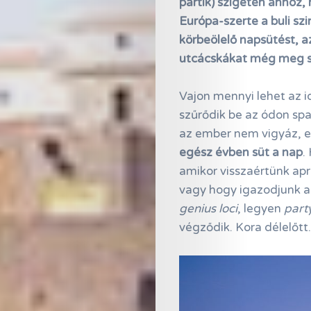
partik) szigetén ahhoz,
Európa-szerte a buli szi
körbeölelő napsütést, a
utcácskákat még meg s
Vajon mennyi lehet az 
szűrődik be az ódon spal
az ember nem vigyáz, 
egész évben süt a nap
.
amikor visszaértünk ap
vagy hogy igazodjunk a
genius loci
, legyen
part
végződik. Kora délelőtt.