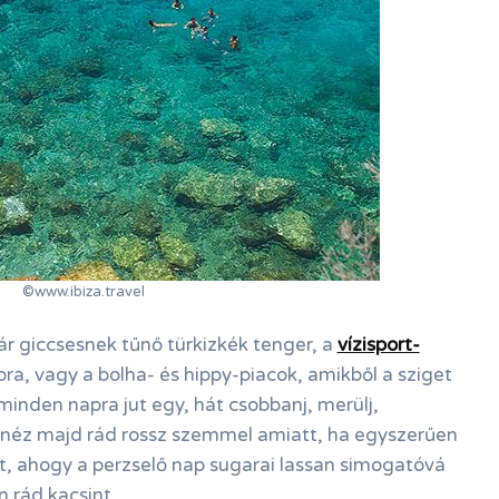
©www.ibiza.travel
ár giccsesnek tűnő türkizkék tenger, a
vízisport-
ra, vagy a bolha- és hippy-piacok, amikből a sziget
inden napra jut egy, hát csobbanj, merülj,
m néz majd rád rossz szemmel amiatt, ha egyszerűen
, ahogy a perzselő nap sugarai lassan simogatóvá
n rád kacsint.