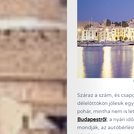
Száraz a szám, és csapo
délelőttökön jólesik egy
pohár, mintha nem is let
Budapestről
, a nyári i
mondják, az autóbérlést