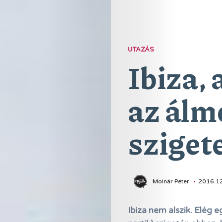
UTAZÁS
Ibiza, 
az álm
sziget
Molnár Péter
2016.12
Ibiza nem alszik. Elég e