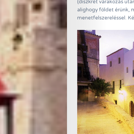
(diszkrét várakozás után
alighogy földet érünk, m
menetfelszereléssel. Kéz