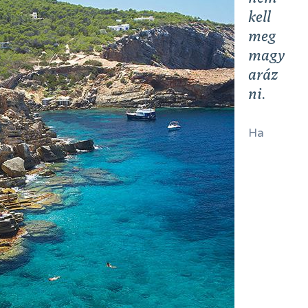
kell
meg
magy
aráz
ni.
Ha