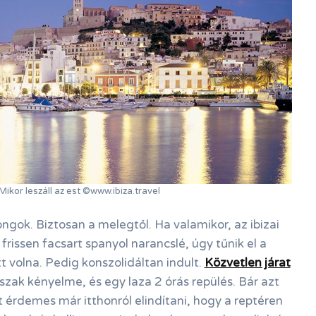
Mikor leszáll az est ©www.ibiza.travel
ngok. Biztosan a melegtől. Ha valamikor, az ibizai
 frissen facsart spanyol narancslé, úgy tűnik el a
t volna. Pedig konszolidáltan indult.
Közvetlen járat
dőszak kényelme, és egy laza 2 órás repülés. Bár azt
 érdemes már itthonról elindítani, hogy a reptéren